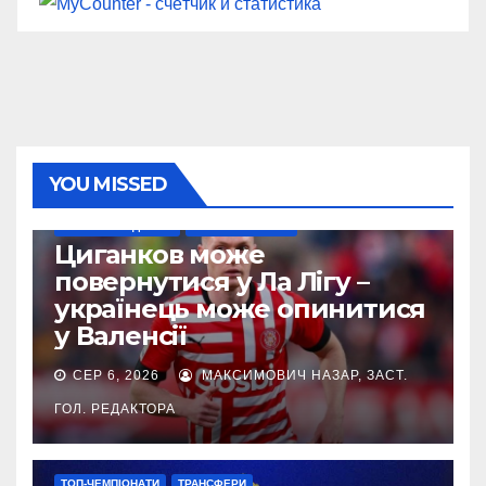
YOU MISSED
НАШІ ЗА КОРДОНОМ
ТОП-ЧЕМПІОНАТИ
Циганков може
повернутися у Ла Лігу –
українець може опинитися
у Валенсії
СЕР 6, 2026
МАКСИМОВИЧ НАЗАР, ЗАСТ.
ГОЛ. РЕДАКТОРА
ТОП-ЧЕМПІОНАТИ
ТРАНСФЕРИ