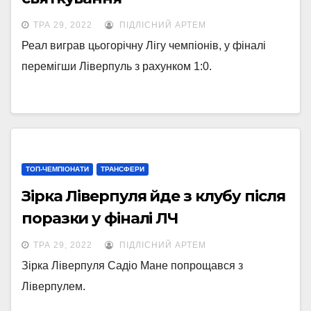
ТРА 29, 2022
ПІДЛІСНИЙ АРТЕМ
Реал виграв цьогорічну Лігу чемпіонів, у фіналі
перемігши Ліверпуль з рахунком 1:0.
ТОП-ЧЕМПІОНАТИ
ТРАНСФЕРИ
Зірка Ліверпуля йде з клубу після
поразки у фіналі ЛЧ
ТРА 29, 2022
ПІДЛІСНИЙ АРТЕМ
Зірка Ліверпуля Садіо Мане попрощався з
Ліверпулем.