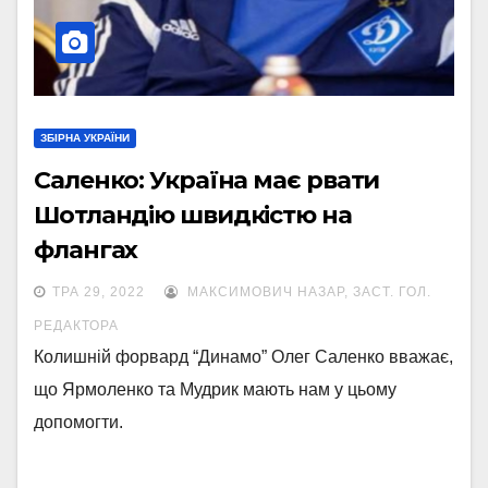
ЗБІРНА УКРАЇНИ
Саленко: Україна має рвати
Шотландію швидкістю на
флангах
ТРА 29, 2022
МАКСИМОВИЧ НАЗАР, ЗАСТ. ГОЛ.
РЕДАКТОРА
Колишній форвард “Динамо” Олег Саленко вважає,
що Ярмоленко та Мудрик мають нам у цьому
допомогти.