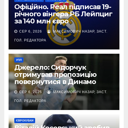
Офіційно. Реал підписав 19-
річного вінгера РБ Лейпциг
за 140 млн євро
СЕР 6, 2026
МАКСИМОВИЧ НАЗАР, ЗАСТ.
ГОЛ. РЕДАКТОРА
УПЛ
Джерело: Сидорчук
отримував пропозицію
повернутися в Динамо
СЕР 6, 2026
МАКСИМОВИЧ НАЗАР, ЗАСТ.
ГОЛ. РЕДАКТОРА
ЄВРОКУБКИ
Віталій Косовський зробив