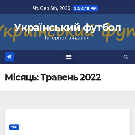
Перейти
Чт. Сер 6th, 2026
3:58:47 PM
до
вмісту
Український футбол
Інтернет-видання
Місяць:
Травень 2022
УПЛ