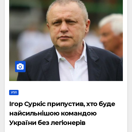
УПЛ
Ігор Суркіс припустив, хто буде
найсильнішою командою
України без легіонерів