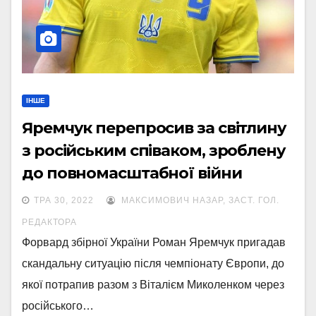
ІНШЕ
Яремчук перепросив за світлину
з російським співаком, зроблену
до повномасштабної війни
ТРА 30, 2022
МАКСИМОВИЧ НАЗАР, ЗАСТ. ГОЛ.
РЕДАКТОРА
Форвард збірної України Роман Яремчук пригадав
скандальну ситуацію після чемпіонату Європи, до
якої потрапив разом з Віталієм Миколенком через
російського…