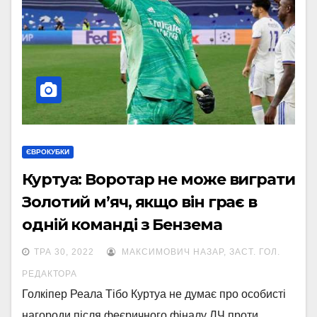
ЄВРОКУБКИ
Куртуа: Воротар не може виграти
Золотий м’яч, якщо він грає в
одній команді з Бензема
ТРА 30, 2022
МАКСИМОВИЧ НАЗАР, ЗАСТ. ГОЛ.
РЕДАКТОРА
Голкіпер Реала Тібо Куртуа не думає про особисті
нагороди після феєричного фіналу ЛЧ проти