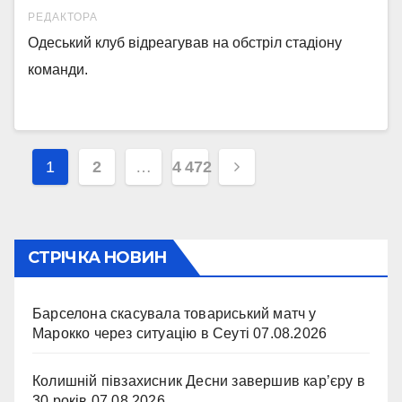
РЕДАКТОРА
Одеський клуб відреагував на обстріл стадіону
команди.
Навігація
1
2
…
4 472
записів
СТРІЧКА НОВИН
Барселона скасувала товариський матч у
Марокко через ситуацію в Сеуті
07.08.2026
Колишній півзахисник Десни завершив кар’єру в
30 років
07.08.2026