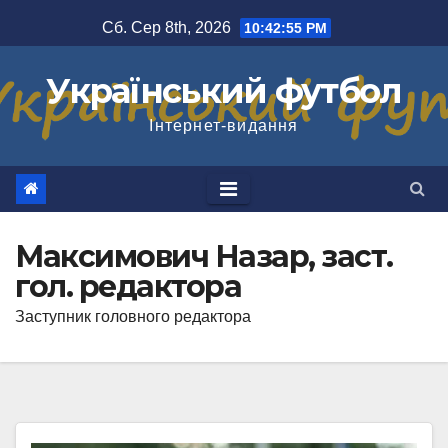
Перейти
Сб. Сер 8th, 2026
10:42:56 PM
до
вмісту
Український футбол
Інтернет-видання
Максимович Назар, заст.
гол. редактора
Заступник головного редактора