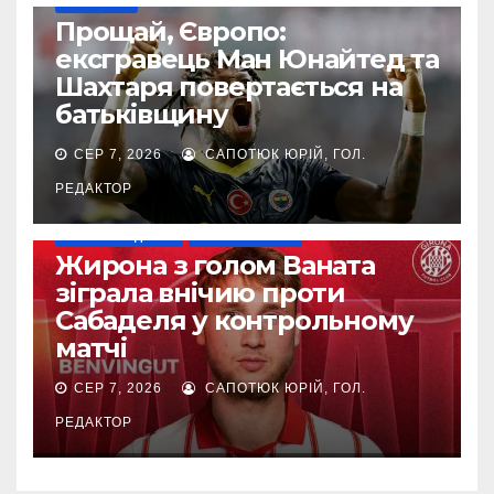
ТРАНСФЕРИ
Прощай, Європо:
ексгравець Ман Юнайтед та
Шахтаря повертається на
батьківщину
СЕР 7, 2026
САПОТЮК ЮРІЙ, ГОЛ.
РЕДАКТОР
НАШІ ЗА КОРДОНОМ
ТОП-ЧЕМПІОНАТИ
Жирона з голом Ваната
зіграла внічию проти
Сабаделя у контрольному
матчі
СЕР 7, 2026
САПОТЮК ЮРІЙ, ГОЛ.
РЕДАКТОР