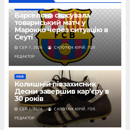
ТОП-ЧЕМПІОНАТИ
Барселона скасувала
товариський матч у
Марокко через ситуацію в
Сеуті
СЕР 7, 2026
САПОТЮК ЮРІЙ, ГОЛ.
РЕДАКТОР
ІНШЕ
Колишній півзахисник
Десни завершив кар’єру в
30 років
СЕР 7, 2026
САПОТЮК ЮРІЙ, ГОЛ.
РЕДАКТОР