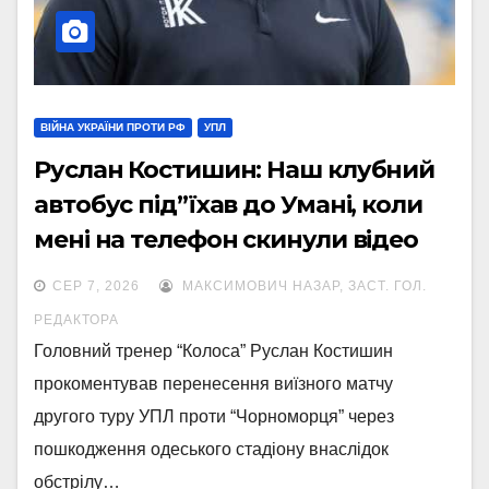
ВІЙНА УКРАЇНИ ПРОТИ РФ
УПЛ
Руслан Костишин: Наш клубний
автобус під”їхав до Умані, коли
мені на телефон скинули відео
“прильоту”
СЕР 7, 2026
МАКСИМОВИЧ НАЗАР, ЗАСТ. ГОЛ.
РЕДАКТОРА
Головний тренер “Колоса” Руслан Костишин
прокоментував перенесення виїзного матчу
другого туру УПЛ проти “Чорноморця” через
пошкодження одеського стадіону внаслідок
обстрілу…