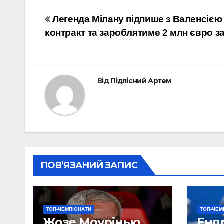
Навігація
Легенда Мілану підпише з Валенсією 
контракт та зароблятиме 2 млн євро з
записів
Від
Підлісний Артем
ПОВ’ЯЗАНИЙ ЗАПИС
ТОП-ЧЕМПІОНАТИ
ТОП-ЧЕМ
Жозе Моурінью
Енд