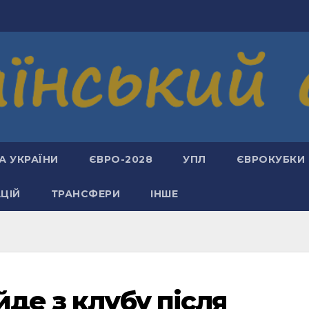
А УКРАЇНИ
ЄВРО-2028
УПЛ
ЄВРОКУБКИ
АЦІЙ
ТРАНСФЕРИ
ІНШЕ
йде з клубу після