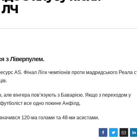
 ЛЧ
я з Ліверпулем.
есурс AS. Фінал Ліги чемпіонів проти мадридського Реала с
ів.
, але вінгера пов’язують з Баварією. Якщо з переходом у
 футболіст все одно покине Анфілд.
дзначився 120-ма голами та 48-ми асистами.