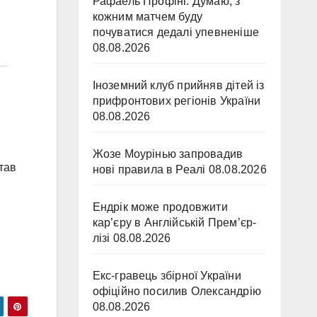
Рафаель Профіні: Думаю, з
кожним матчем буду
почуватися дедалі упевненіше
08.08.2026
Іноземний клуб прийняв дітей із
прифронтових регіонів України
08.08.2026
Жозе Моурінью запровадив
тав
нові правила в Реалі
08.08.2026
Ендрік може продовжити
кар’єру в Англійській Прем’єр-
лізі
08.08.2026
Екс-гравець збірної України
офіційно посилив Олександрію
08.08.2026