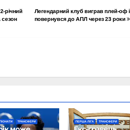
2-річний
Легендарний клуб виграв плей-оф і
а сезон
повернувся до АПЛ через 23 роки
ПІОНАТИ
ТРАНСФЕРИ
ПЕРША ЛІГА
ТРАНСФЕРИ
рік може
Екс-гравець