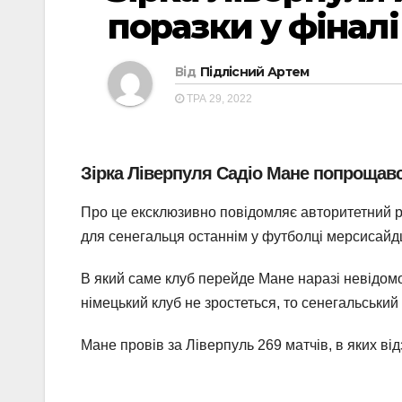
поразки у фіналі
Від
Підлісний Артем
ТРА 29, 2022
Зірка Ліверпуля Садіо Мане попрощавс
Про це ексклюзивно повідомляє авторитетний р
для сенегальця останнім у футболці мерсисайдц
В який саме клуб перейде Мане наразі невідомо
німецький клуб не зростеться, то сенегальський
Мане провів за Ліверпуль 269 матчів, в яких ві