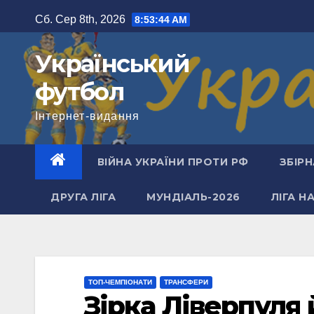
Перейти
Сб. Сер 8th, 2026
8:53:45 AM
до
вмісту
Український
футбол
Інтернет-видання
ВІЙНА УКРАЇНИ ПРОТИ РФ
ЗБІРН
ДРУГА ЛІГА
МУНДІАЛЬ-2026
ЛІГА Н
ТОП-ЧЕМПІОНАТИ
ТРАНСФЕРИ
Зірка Ліверпуля 