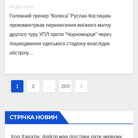
РЕДАКТОРА
Головний тренер “Колоса” Руслан Костишин
прокоментував перенесення виїзного матчу
другого туру УПЛ проти “Чорноморця” через
пошкодження одеського стадіону внаслідок
обстрілу…
Навігація
1
2
…
200
записів
СТРІЧКА НОВИН
Ігор Харатін: Арбітр мав підстави дати червону