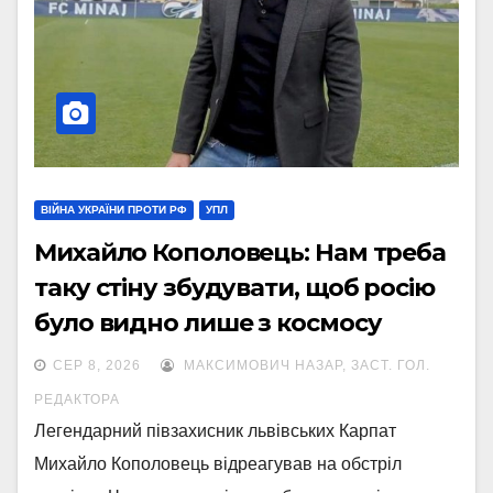
ВІЙНА УКРАЇНИ ПРОТИ РФ
УПЛ
Михайло Кополовець: Нам треба
таку стіну збудувати, щоб росію
було видно лише з космосу
СЕР 8, 2026
МАКСИМОВИЧ НАЗАР, ЗАСТ. ГОЛ.
РЕДАКТОРА
Легендарний півзахисник львівських Карпат
Михайло Кополовець відреагував на обстріл