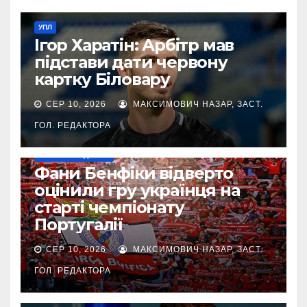
УПЛ
Ігор Харатін: Арбітр мав
підстави дати червону
картку Біловару
СЕР 10, 2026
МАКСИМОВИЧ НАЗАР, ЗАСТ.
ГОЛ. РЕДАКТОРА
НАШІ ЗА КОРДОНОМ
Фани Бенфіки відверто
оцінили гру українця на
старті чемпіонату
Португалії
СЕР 10, 2026
МАКСИМОВИЧ НАЗАР, ЗАСТ.
ГОЛ. РЕДАКТОРА