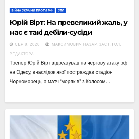
ВІЙНА УКРАЇНИ ПРОТИ РФ
УПЛ
Юрій Вірт: На превеликий жаль, у
нас є такі дебіли-сусіди
СЕР 8, 2026
МАКСИМОВИЧ НАЗАР, ЗАСТ. ГОЛ.
РЕДАКТОРА
Тренер Юрій Вірт відреагував на чергову атаку рф
на Одесу, внаслідок якої постраждав стадіон
Чорноморець, а матч “моряків” з Колосом…