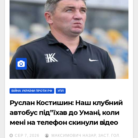
ВІЙНА УКРАЇНИ ПРОТИ РФ
УПЛ
Руслан Костишин: Наш клубний
автобус під”їхав до Умані, коли
мені на телефон скинули відео
“прильоту”
СЕР 7, 2026
МАКСИМОВИЧ НАЗАР, ЗАСТ. ГОЛ.