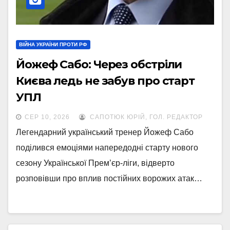
ВІЙНА УКРАЇНИ ПРОТИ РФ
Йожеф Сабо: Через обстріли
Києва ледь не забув про старт
УПЛ
СЕР 10, 2026
САПОТЮК ЮРІЙ, ГОЛ. РЕДАКТОР
Легендарний український тренер Йожеф Сабо
поділився емоціями напередодні старту нового
сезону Української Прем’єр-ліги, відверто
розповівши про вплив постійних ворожих атак…