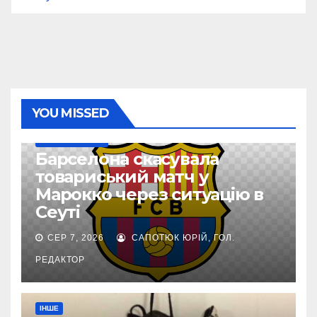
YOU MISSED
ТОП-ЧЕМПІОНАТИ
Барселона скасувала
товариський матч у
Марокко через ситуацію в
Сеуті
СЕР 7, 2026
САПОТЮК ЮРІЙ, ГОЛ.
РЕДАКТОР
ІНШЕ