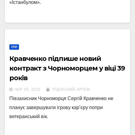
«Істанбулом».
УПЛ
Кравченко підпише новий
контракт з Чорноморцем у віці 39
років
ЧЕР 30, 2022
ПІДЛІСНИЙ АРТЕМ
Півзахисник Чорноморця Сергій Кравченко не
планує завершувати ігрову кар’єру попри
ветеранський вік.