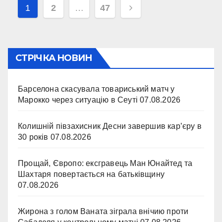
Навігація
1
2
…
47
записів
СТРІЧКА НОВИН
Барселона скасувала товариський матч у
Марокко через ситуацію в Сеуті
07.08.2026
Колишній півзахисник Десни завершив кар’єру в
30 років
07.08.2026
Прощай, Європо: ексгравець Ман Юнайтед та
Шахтаря повертається на батьківщину
07.08.2026
Жирона з голом Ваната зіграла внічию проти