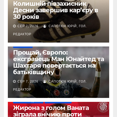
Колишній півзахисник
Десни завершив кар’єру в
30 років
СЕР 7, 2026
САПОТЮК ЮРІЙ, ГОЛ.
РЕДАКТОР
ТРАНСФЕРИ
Прощай, Європо:
ексгравець Ман Юнайтед та
Шахтаря повертається на
батьківщину
СЕР 7, 2026
САПОТЮК ЮРІЙ, ГОЛ.
РЕДАКТОР
НАШІ ЗА КОРДОНОМ
ТОП-ЧЕМПІОНАТИ
Жирона з голом Ваната
зіграла внічию проти