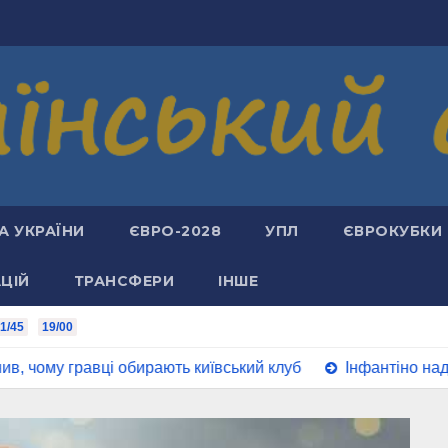
А УКРАЇНИ
ЄВРО-2028
УПЛ
ЄВРОКУБКИ
АЦІЙ
ТРАНСФЕРИ
ІНШЕ
1/45
19/00
вці обирають київський клуб
Інфантіно надіслав усім 