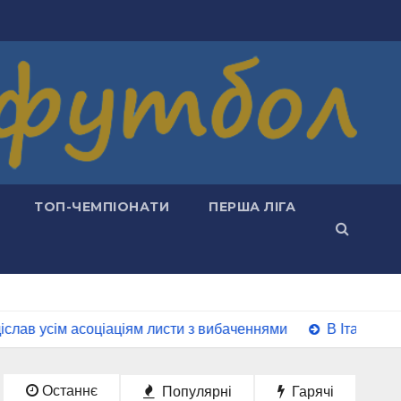
ТОП-ЧЕМПІОНАТИ
ПЕРША ЛІГА
асоціаціям листи з вибаченнями
В Італії розкрили пла
Останнє
Популярні
Гарячі