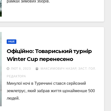
рамках зимових зборів.
ІНШЕ
Офіційно: Товариський турнір
Winter Cup перенесено
ЛЮТ 6, 2023
МАКСИМОВИЧ НАЗАР, ЗАСТ. ГОЛ.
РЕДАКТОРА
Минулої ночі в Туреччині стався серйозний
землетрус, який забрав життя щонайменше 500
людей.