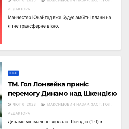
ЛЮТ 6, 2023
МАКСИМОВИЧ НАЗАР, ЗАСТ. ГОЛ.
РЕДАКТОРА
Манчестер Юнайтед вже будує амбітні плани на
літнє трансферне вікно.
ІНШЕ
ТМ. Гол Лонвейка приніс
перемогу Динамо над Шкендією
ЛЮТ 6, 2023
МАКСИМОВИЧ НАЗАР, ЗАСТ. ГОЛ.
РЕДАКТОРА
Динамо мінімально здолало Шкендію (1:0) в