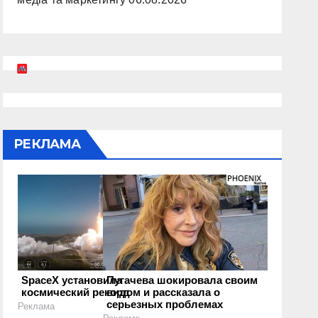
РЕКЛАМА
SpaceX установила
Пугачева шокировала своим
космический рекорд
видом и рассказала о
серьезных проблемах
Реклама