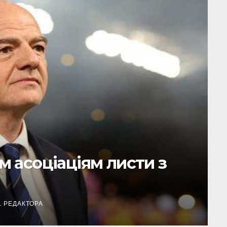
ли план Тедеско щодо
ьї
, ЗАСТ. ГОЛ. РЕДАКТОРА