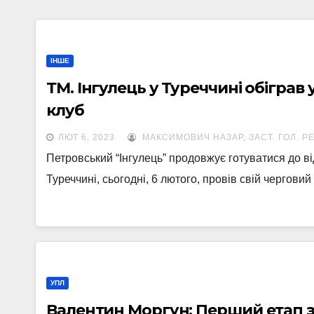
ІНШЕ
ТМ. Інгулець у Туреччині обігра
клуб
ЛЮТ 6, 2023
МАКСИМОВИЧ НАЗАР, ЗАСТ. ГОЛ. Р
Петровський “Інгулець” продовжує готуватися до в
Туреччині, сьогодні, 6 лютого, провів свій чергови
УПЛ
Валентин Моргун: Перший етап з