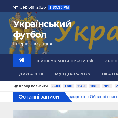
Перейти
Чт. Сер 6th, 2026
1:33:36 PM
до
вмісту
Український
футбол
Інтернет-видання
ВІЙНА УКРАЇНИ ПРОТИ РФ
ЗБІРН
ДРУГА ЛІГА
МУНДІАЛЬ-2026
ЛІГА Н
Кращі позначки
22/00
13/00
15/30
18/00
20/00
2
Останні записи
намо – Карабах
Гендиректор Оболоні пояснив, чому гра