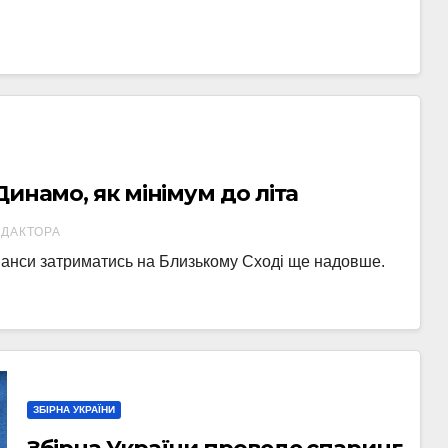
инамо, як мінімум до літа
ЕДАКТОРА
шанси затриматись на Близькому Сході ще надовше.
ЗБІРНА УКРАЇНИ