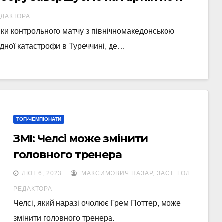
ЕДАКТОРА
ки контрольного матчу з північномакедонською
дної катастрофи в Туреччині, де…
ТОП-ЧЕМПІОНАТИ
ЗМІ: Челсі може змінити
головного тренера
ЛЮТ 6, 2023
МАКСИМОВИЧ НАЗАР, ЗАСТ. ГОЛ.
РЕДАКТОРА
Челсі, який наразі очолює Грем Поттер, може
змінити головного тренера.