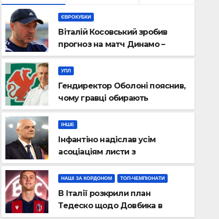
ЄВРОКУБКИ
Віталій Косовський зробив
прогноз на матч Динамо –
Карабах
УПЛ
Гендиректор Оболоні пояснив,
чому гравці обирають
київський клуб
ІНШЕ
Інфантіно надіслав усім
НАШІ ЗА КОРДОНОМ
ТОП-ЧЕМПІОНАТИ
асоціаціям листи з
Фанати ПСЖ жорстко
вибаченнями
Забарному після пора
НАШІ ЗА КОРДОНОМ
ТОП-ЧЕМПІОНАТИ
В Італії розкрили план
СЕР 6, 2026
МАКСИМОВИЧ НАЗАР, ЗАСТ. ГОЛ
Тедеско щодо Довбика в
Болоньї