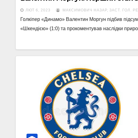
ЛЮТ 6, 2023
МАКСИМОВИЧ НАЗАР, ЗАСТ. ГОЛ. Р
Голкіпер «Динамо» Валентин Моргун підбив підсум
«Шкендією» (1:0) та прокоментував наслідки приро