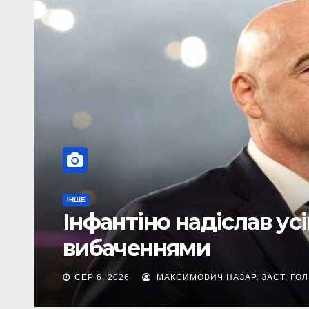
НАШІ ЗА КОРДОНОМ
ТОП-ЧЕМПІОНАТИ
ти з
В Італії розкри
Довбика в Болон
СЕР 6, 2026
МАКСИМОВИЧ НАЗАР