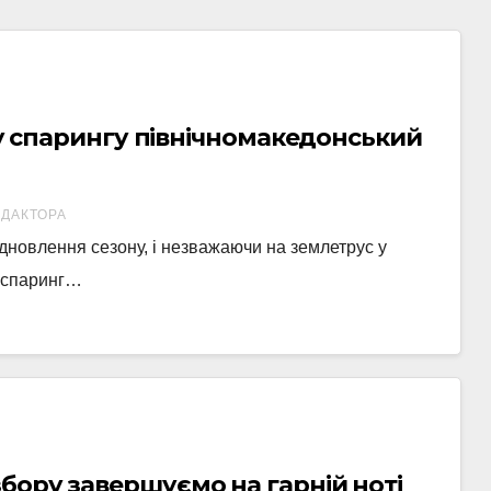
в у спарингу північномакедонський
ЕДАКТОРА
ідновлення сезону, і незважаючи на землетрус у
й спаринг…
бору завершуємо на гарній ноті