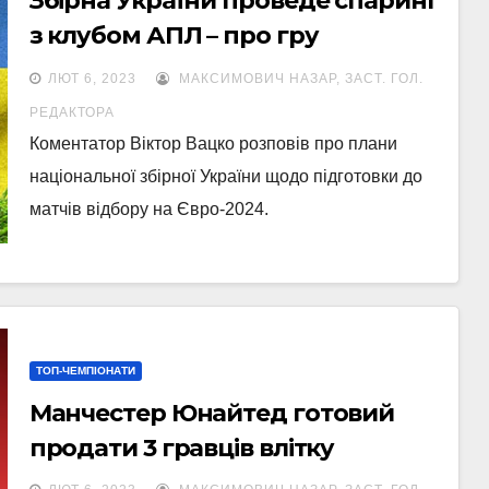
Збірна України проведе спаринг
з клубом АПЛ – про гру
домовлявся Петраков
ЛЮТ 6, 2023
МАКСИМОВИЧ НАЗАР, ЗАСТ. ГОЛ.
РЕДАКТОРА
Коментатор Віктор Вацко розповів про плани
національної збірної України щодо підготовки до
матчів відбору на Євро-2024.
ТОП-ЧЕМПІОНАТИ
Манчестер Юнайтед готовий
продати 3 гравців влітку