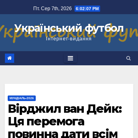
Перейти
Пт. Сер 7th, 2026
6:02:08 PM
до
вмісту
Український футбол
Інтернет-видання
МУНДІАЛЬ-2026
Вірджил ван Дейк:
Ця перемога
повинна дати всім