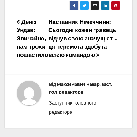
Навігація
Деніз
Наставник Німеччини:
Ундав:
Сьогодні кожен гравець
записів
Звичайно,
відчув свою значущість,
нам трохи
ця перемога здобута
пощастило
всією командою
Від
Максимович Назар, заст.
гол. редактора
Заступник головного
редактора