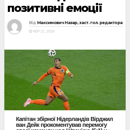
позитивні емоції
Від
Максимович Назар, заст. гол. редактора
ЧЕР 21, 2026
Капітан збірної Нідерландів Вірджил
ван Дейк прокоментував перемогу