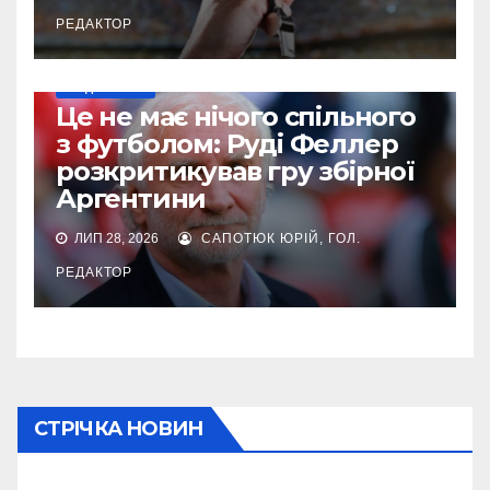
РЕДАКТОР
МУНДІАЛЬ-2026
Це не має нічого спільного
з футболом: Руді Феллер
розкритикував гру збірної
Аргентини
ЛИП 28, 2026
САПОТЮК ЮРІЙ, ГОЛ.
РЕДАКТОР
СТРІЧКА НОВИН