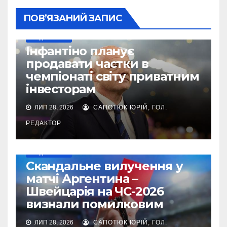
ПОВ’ЯЗАНИЙ ЗАПИС
МУНДІАЛЬ-2026
Інфантіно планує
продавати частки в
чемпіонаті світу приватним
інвесторам
ЛИП 28, 2026
САПОТЮК ЮРІЙ, ГОЛ.
РЕДАКТОР
МУНДІАЛЬ-2026
Cкандальне вилучення у
матчі Аргентина –
Швейцарія на ЧС-2026
визнали помилковим
ЛИП 28, 2026
САПОТЮК ЮРІЙ, ГОЛ.