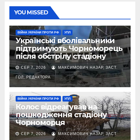
YOU MISSED
ВІЙНА УКРАЇНИ ПРОТИ РФ
УПЛ
Українські вболівальники
підтримують Чорноморець
після обстрілу стадіону
СЕР 7, 2026
МАКСИМОВИЧ НАЗАР, ЗАСТ.
ГОЛ. РЕДАКТОРА
ВІЙНА УКРАЇНИ ПРОТИ РФ
УПЛ
Колос відреагував на
пошкодження стадіону
Чорноморця
СЕР 7, 2026
МАКСИМОВИЧ НАЗАР, ЗАСТ.