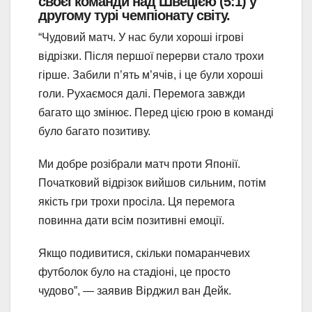
своєї команди над Швецією (5:1) у
другому турі чемпіонату світу.
“Чудовий матч. У нас були хороші ігрові
відрізки. Після першої перерви стало трохи
гірше. Забили п’ять м’ячів, і це були хороші
голи. Рухаємося далі. Перемога завжди
багато що змінює. Перед цією грою в команді
було багато позитиву.
Ми добре розібрали матч проти Японії.
Початковий відрізок вийшов сильним, потім
якість гри трохи просіла. Ця перемога
повинна дати всім позитивні емоції.
Якщо подивитися, скільки помаранчевих
футболок було на стадіоні, це просто
чудово”, — заявив Вірджил ван Дейк.