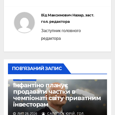
Від
Максимович Назар, заст.
гол. редактора
Заступник головного
редактора
ПОВ’ЯЗАНИЙ ЗАПИС
МУНДІАЛЬ-2026
Інфантіно планує
продавати частки в
чемпіонаті світу приватним
інвесторам
ЛИП 28, 2026
САПОТЮК ЮРІЙ, ГОЛ.