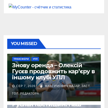
YOU MISSED
ТРАНСФЕРИ
УПЛ
Знову оренда – Олексій
Гусєв продовжить кар’єру в
іншому клубі УПЛ
СЕР 7, 2026
МАКСИМОВИЧ НАЗАР, ЗАСТ.
ГОЛ. РЕДАКТОРА
ВІЙНА УКРАЇНИ ПРОТИ РФ
УПЛ
Руслан Костишин: Наш