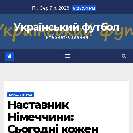
Перейти
Пт. Сер 7th, 2026
6:28:55 PM
до
вмісту
Український футбол
Інтернет-видання
МУНДІАЛЬ-2026
Наставник
Німеччини:
Сьогодні кожен