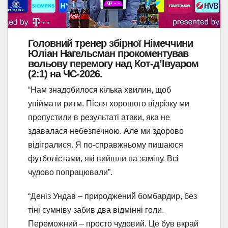
Головний тренер збірної Німеччини
Юліан Нагельсман прокоментував
вольову перемогу над Кот-д’Івуаром
(2:1) на ЧС-2026.
“Нам знадобилося кілька хвилин, щоб
упіймати ритм. Після хорошого відрізку ми
пропустили в результаті атаки, яка не
здавалася небезпечною. Але ми здорово
відігралися. Я по-справжньому пишаюся
футболістами, які вийшли на заміну. ​​Всі
чудово попрацювали”.
“Деніз Ундав – природжений бомбардир, без
тіні сумніву забив два відмінні голи.
Переможний – просто чудовий. Це був вкрай