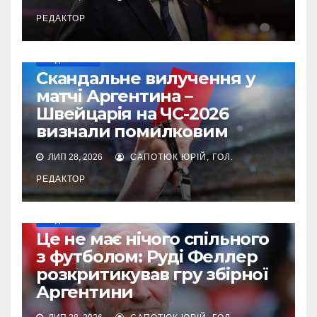
РЕДАКТОР
МУНДІАЛЬ-2026
Cкандальне вилучення у
матчі Аргентина –
Швейцарія на ЧС-2026
визнали помилковим
ЛИП 28, 2026
САПОТЮК ЮРІЙ, ГОЛ.
РЕДАКТОР
МУНДІАЛЬ-2026
Це не має нічого спільного
з футболом: Руді Феллер
розкритикував гру збірної
Аргентини