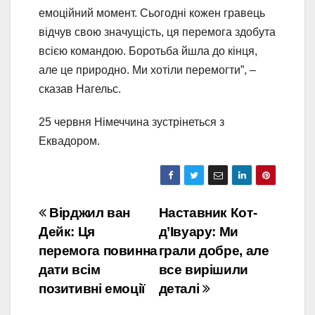
емоційний момент. Сьогодні кожен гравець
відчув свою значущість, ця перемога здобута
всією командою. Боротьба йшла до кінця,
але це природно. Ми хотіли перемогти”, –
сказав Нагельс.
25 червня Німеччина зустрінеться з
Еквадором.
Навігація
Вірджил ван
Наставник Кот-
Дейк: Ця
д’Івуару: Ми
записів
перемога повинна
грали добре, але
дати всім
все вирішили
позитивні емоції
деталі