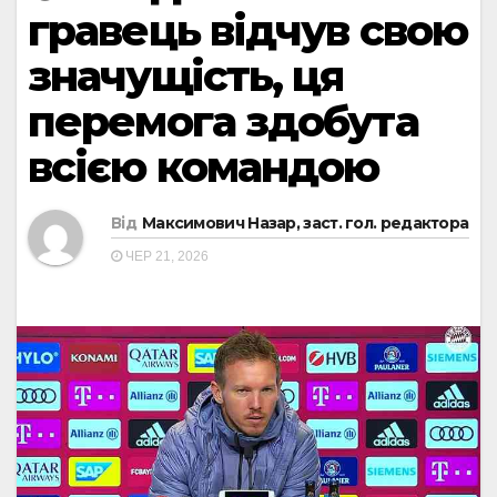
гравець відчув свою
значущість, ця
перемога здобута
всією командою
Від
Максимович Назар, заст. гол. редактора
ЧЕР 21, 2026