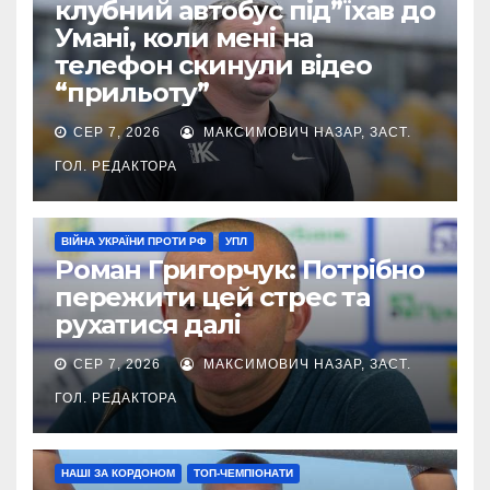
клубний автобус під”їхав до
Умані, коли мені на
телефон скинули відео
“прильоту”
СЕР 7, 2026
МАКСИМОВИЧ НАЗАР, ЗАСТ.
ГОЛ. РЕДАКТОРА
ВІЙНА УКРАЇНИ ПРОТИ РФ
УПЛ
Роман Григорчук: Потрібно
пережити цей стрес та
рухатися далі
СЕР 7, 2026
МАКСИМОВИЧ НАЗАР, ЗАСТ.
ГОЛ. РЕДАКТОРА
НАШІ ЗА КОРДОНОМ
ТОП-ЧЕМПІОНАТИ