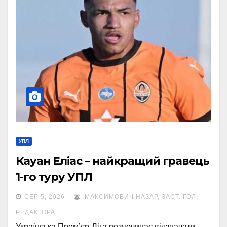
УПЛ
Кауан Еліас – найкращий гравець
1-го туру УПЛ
СЕР 5, 2026
МАКСИМОВИЧ НАЗАР, ЗАСТ. ГОЛ.
РЕДАКТОРА
Українська Прем’єр-Ліга розпочинає відзначати