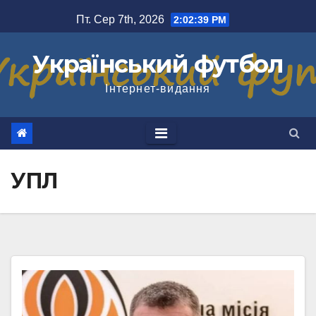
Перейти
Пт. Сер 7th, 2026
2:02:40 PM
до
вмісту
Український футбол
Інтернет-видання
УПЛ