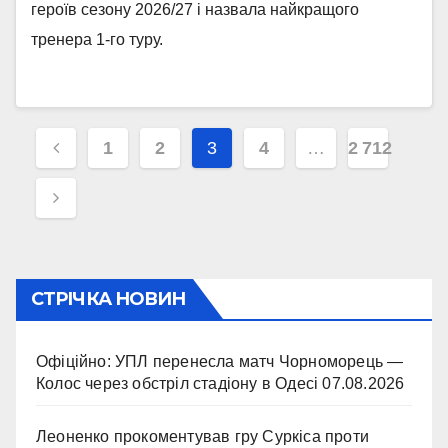
героїв сезону 2026/27 і назвала найкращого
тренера 1-го туру.
Навігація
1
2
3
4
…
2 712
записів
СТРІЧКА НОВИН
Офіційно: УПЛ перенесла матч Чорноморець —
Колос через обстріл стадіону в Одесі
07.08.2026
Леоненко прокоментував гру Суркіса проти