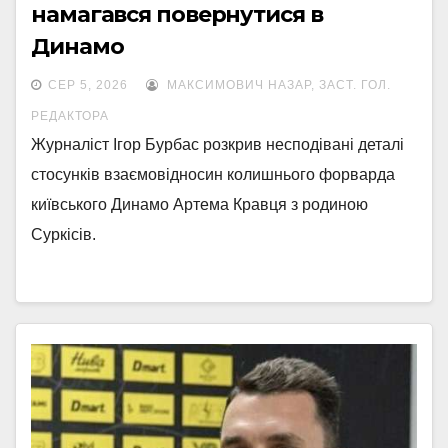
намагався повернутися в
Динамо
СЕР 5, 2026
МАКСИМОВИЧ НАЗАР, ЗАСТ. ГОЛ.
РЕДАКТОРА
Журналіст Ігор Бурбас розкрив несподівані деталі
стосунків взаємовідносин колишнього форварда
київського Динамо Артема Кравця з родиною
Суркісів.