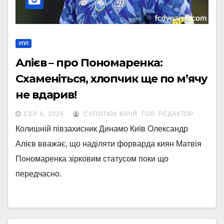
УПЛ
Алієв – про Пономаренка:
Схаменіться, хлопчик ще по м’ячу
не вдарив!
СЕР 6, 2026
САПОТЮК ЮРІЙ, ГОЛ. РЕДАКТОР
Колишній півзахисник Динамо Київ Олександр
Алієв вважає, що наділяти форварда киян Матвія
Пономаренка зірковим статусом поки що
передчасно.