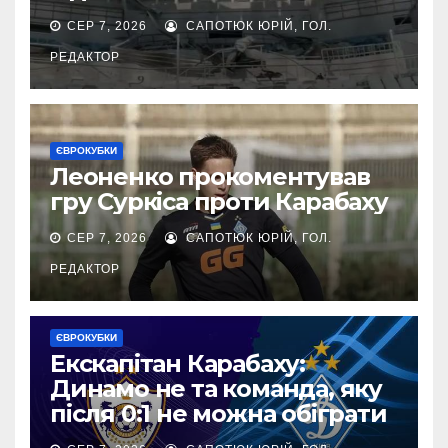
СЕР 7, 2026
САПОТЮК ЮРІЙ, ГОЛ.
РЕДАКТОР
ЄВРОКУБКИ
Леоненко прокоментував
гру Суркіса проти Карабаху
СЕР 7, 2026
САПОТЮК ЮРІЙ, ГОЛ.
РЕДАКТОР
ЄВРОКУБКИ
Екскапітан Карабаху:
Динамо не та команда, яку
після 0:1 не можна обіграти