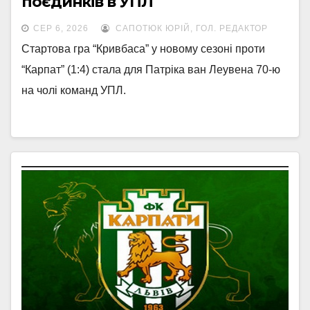
поєдинків в УПЛ
СЕР 6, 2026
САПОТЮК ЮРІЙ, ГОЛ. РЕДАКТОР
Стартова гра “Кривбаса” у новому сезоні проти
“Карпат” (1:4) стала для Патріка ван Леувена 70-ю
на чолі команд УПЛ.