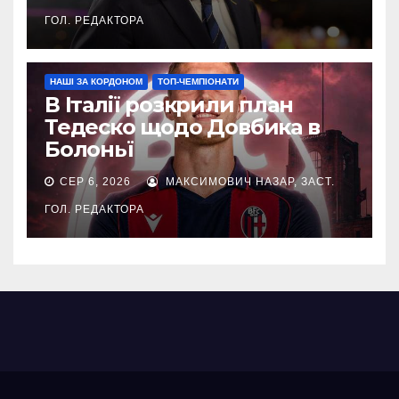
ГОЛ. РЕДАКТОРА
НАШІ ЗА КОРДОНОМ
ТОП-ЧЕМПІОНАТИ
В Італії розкрили план
Тедеско щодо Довбика в
Болоньї
СЕР 6, 2026
МАКСИМОВИЧ НАЗАР, ЗАСТ.
ГОЛ. РЕДАКТОРА