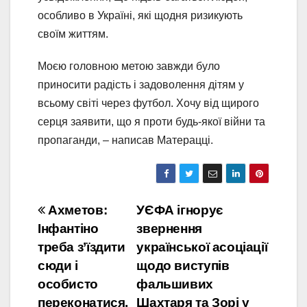
особливо в Україні, які щодня ризикують
своїм життям.
Моєю головною метою завжди було
приносити радість і задоволення дітям у
всьому світі через футбол. Хочу від щирого
серця заявити, що я проти будь-якої війни та
пропаганди, – написав Матерацці.
Навігація
Ахметов:
УЄФА ігнорує
Інфантіно
звернення
записів
треба з’їздити
української асоціації
сюди і
щодо виступів
особисто
фальшивих
переконатися,
Шахтаря та Зорі у