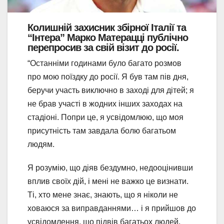
Колишній захисник збірної Італії та
“Інтера” Марко Матерацці публічно
перепросив за свій візит до росії.
“Останніми годинами було багато розмов
про мою поїздку до росії. Я був там пів дня,
беручи участь виключно в заході для дітей; я
не брав участі в жодних інших заходах на
стадіоні. Попри це, я усвідомлюю, що моя
присутність там завдала болю багатьом
людям.
Я розумію, що діяв бездумно, недооцінивши
вплив своїх дій, і мені не важко це визнати.
Ті, хто мене знає, знають, що я ніколи не
ховаюся за виправданнями… і я прийшов до
усвідомлення, що підвів багатьох людей,