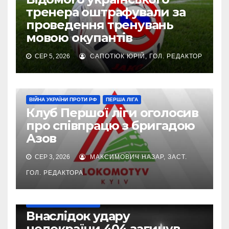
тренера оштрафували за
проведення тренувань
мовою окупантів
СЕР 5, 2026
САПОТЮК ЮРІЙ, ГОЛ. РЕДАКТОР
ВІЙНА УКРАЇНИ ПРОТИ РФ
ПЕРША ЛІГА
Клуб Першої ліги оголосив
про співпрацю з бригадою
Азов
СЕР 3, 2026
МАКСИМОВИЧ НАЗАР, ЗАСТ.
ГОЛ. РЕДАКТОРА
ВІЙНА УКРАЇНИ ПРОТИ РФ
Внаслідок удару
недокраїни 404 загинув