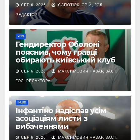
СЕР 6, 2026
САПОТЮК ЮРІЙ, ГОЛ.
РЕДАКТОР
УПЛ
Гендиректор Оболоні
пояснив, чому гравці
обирають київський клуб
СЕР 6, 2026
МАКСИМОВИЧ НАЗАР, ЗАСТ.
ГОЛ. РЕДАКТОРА
ІНШЕ
Інфантіно надіслав усім
асоціаціям листи з
вибаченнями
СЕР 6, 2026
МАКСИМОВИЧ НАЗАР, ЗАСТ.