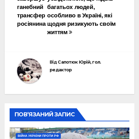
записів
ганебний
багатьох людей,
трансфер
особливо в Україні, які
росіянина
щодня ризикують своїм
життям
Від
Сапотюк Юрій, гол.
редактор
ПОВ’ЯЗАНИЙ ЗАПИС
ВІЙНА УКРАЇНИ ПРОТИ РФ