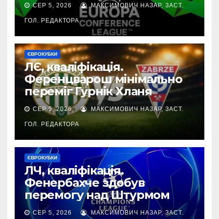
СЕР 5, 2026
МАКСИМОВИЧ НАЗАР, ЗАСТ.
ГОЛ. РЕДАКТОРА
ЄВРОКУБКИ
ЛЄ, кваліфікація.
Ференцварош мінімально
переміг Гурнік Хланя
СЕР 5, 2026
МАКСИМОВИЧ НАЗАР, ЗАСТ.
ГОЛ. РЕДАКТОРА
ЄВРОКУБКИ
ЛЧ, кваліфікація.
Фенербахче здобув
перемогу над Штурмом
СЕР 5, 2026
МАКСИМОВИЧ НАЗАР, ЗАСТ.