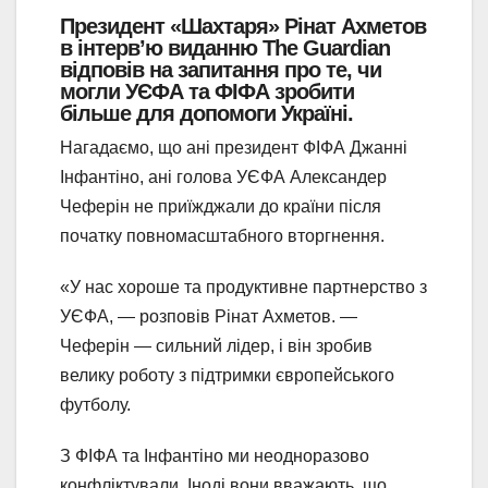
Президент «Шахтаря» Рінат Ахметов
в інтерв’ю виданню The Guardian
відповів на запитання про те, чи
могли УЄФА та ФІФА зробити
більше для допомоги Україні.
Нагадаємо, що ані президент ФІФА Джанні
Інфантіно, ані голова УЄФА Александер
Чеферін не приїжджали до країни після
початку повномасштабного вторгнення.
«У нас хороше та продуктивне партнерство з
УЄФА, — розповів Рінат Ахметов. —
Чеферін — сильний лідер, і він зробив
велику роботу з підтримки європейського
футболу.
З ФІФА та Інфантіно ми неодноразово
конфліктували. Іноді вони вважають, що