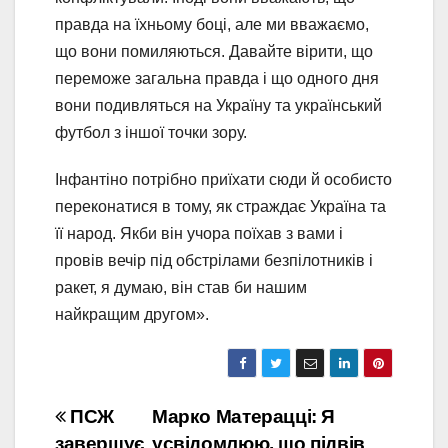
правда на їхньому боці, але ми вважаємо,
що вони помиляються. Давайте вірити, що
переможе загальна правда і що одного дня
вони подивляться на Україну та український
футбол з іншої точки зору.
Інфантіно потрібно приїхати сюди й особисто
переконатися в тому, як страждає Україна та
її народ. Якби він учора поїхав з вами і
провів вечір під обстрілами безпілотників і
ракет, я думаю, він став би нашим
найкращим другом».
Навігація
ПСЖ
Марко Матерацці: Я
завершує
усвідомлюю, що підвів