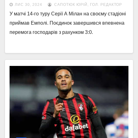
ЛИС 30, 2024
САПОТЮК ЮРІЙ, ГОЛ. РЕДАКТОР
У матчі 14-го туру Серії А Мілан на своєму стадіоні
приймав Емполі. Поєдинок завершився впевнена
перемога господарів з рахунком 3:0.