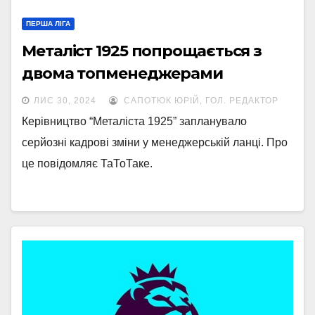
ПЕРША ЛІГА
Металіст 1925 попрощається з
двома топменеджерами
ЛИС 30, 2024
САПОТЮК ЮРІЙ, ГОЛ. РЕДАКТОР
Керівництво “Металіста 1925” запланувало
серйозні кадрові зміни у менеджерській ланці. Про
це повідомляє ТаТоТаке.