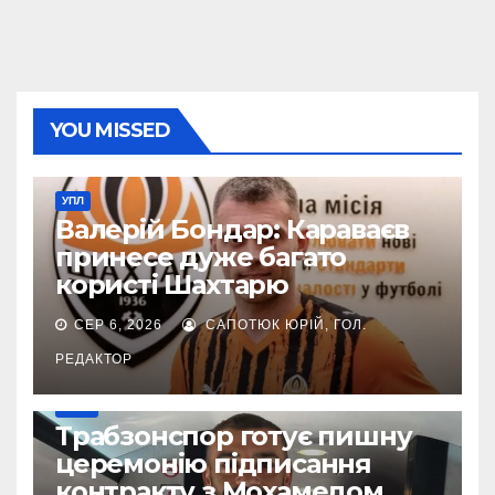
YOU MISSED
УПЛ
Валерій Бондар: Караваєв
принесе дуже багато
користі Шахтарю
СЕР 6, 2026
САПОТЮК ЮРІЙ, ГОЛ.
РЕДАКТОР
ІНШЕ
Трабзонспор готує пишну
церемонію підписання
контракту з Мохамедом