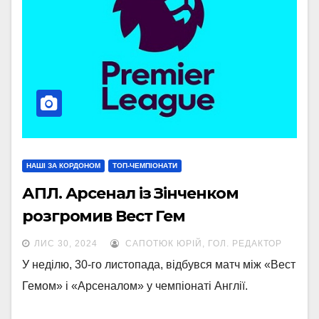
НАШІ ЗА КОРДОНОМ
ТОП-ЧЕМПІОНАТИ
АПЛ. Арсенал із Зінченком
розгромив Вест Гем
ЛИС 30, 2024
САПОТЮК ЮРІЙ, ГОЛ. РЕДАКТОР
У неділю, 30-го листопада, відбувся матч між «Вест
Гемом» і «Арсеналом» у чемпіонаті Англії.