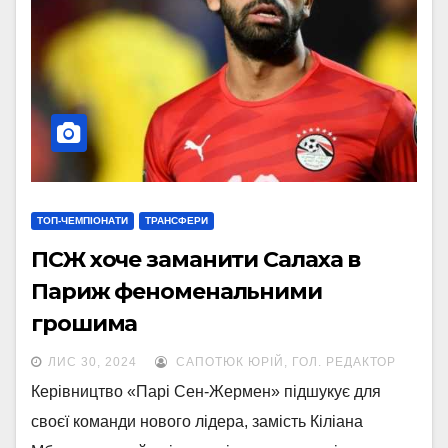
ТОП-ЧЕМПІОНАТИ
ТРАНСФЕРИ
ПСЖ хоче заманити Салаха в
Париж феноменальними
грошима
ЛИС 30, 2024
САПОТЮК ЮРІЙ, ГОЛ. РЕДАКТОР
Керівництво «Парі Сен-Жермен» підшукує для
своєї команди нового лідера, замість Кіліана