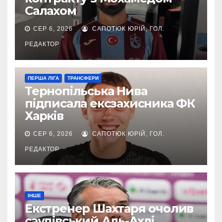
Салахом
СЕР 6, 2026
САПОТЮК ЮРІЙ, ГОЛ.
РЕДАКТОР
ПЕРША ЛІГА
ТРАНСФЕРИ
Тернопільська Нива
підписала ексзахисника ФК
Харків
СЕР 6, 2026
САПОТЮК ЮРІЙ, ГОЛ.
РЕДАКТОР
ІНШЕ
Екстренер Шахтаря очолив
саудівський Аль-Ахлі