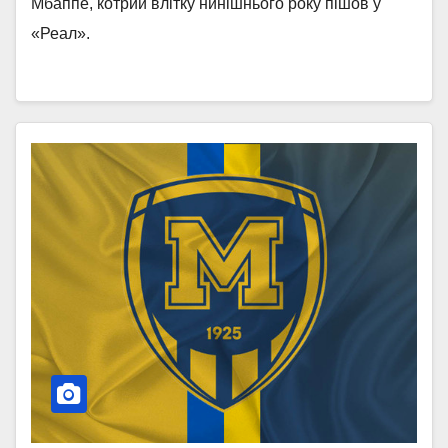
Мбаппе, котрий влітку нинішнього року пішов у
«Реал».