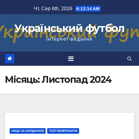
Перейти
Чт. Сер 6th, 2026
6:13:16 AM
до
вмісту
Український футбол
Інтернет-видання
Місяць:
Листопад 2024
НАШІ ЗА КОРДОНОМ
ТОП-ЧЕМПІОНАТИ