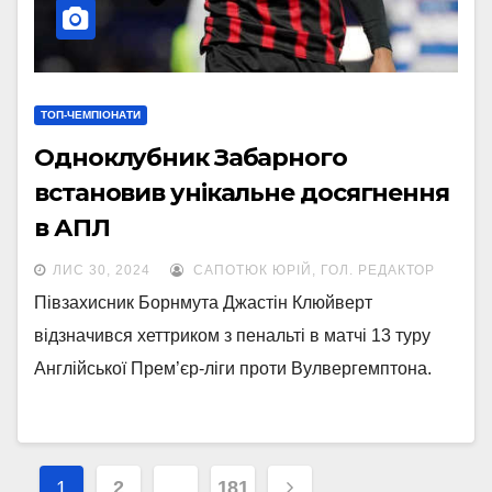
ТОП-ЧЕМПІОНАТИ
Одноклубник Забарного
встановив унікальне досягнення
в АПЛ
ЛИС 30, 2024
САПОТЮК ЮРІЙ, ГОЛ. РЕДАКТОР
Півзахисник Борнмута Джастін Клюйверт
відзначився хеттриком з пенальті в матчі 13 туру
Англійської Прем’єр-ліги проти Вулвергемптона.
Навігація
1
2
…
181