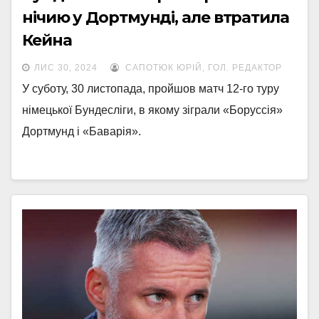
нічию у Дортмунді, але втратила
Кейна
ЛИС 30, 2024
САПОТЮК ЮРІЙ, ГОЛ. РЕДАКТОР
У суботу, 30 листопада, пройшов матч 12-го туру
німецької Бундесліги, в якому зіграли «Боруссія»
Дортмунд і «Баварія».