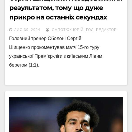
результатом, тому що дуже
прикро на останніх секундах
втрачати перемогу
ЛИС 30, 2024
САПОТЮК ЮРІЙ, ГОЛ. РЕДАКТОР
Головний тренер Оболоні Сергій
Шищенко прокоментував матч 15-го туру
української Прем’єр-ліги з київським Лівим
берегом (1:1).