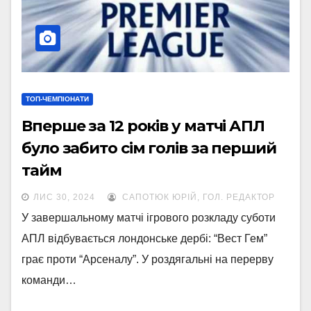
ТОП-ЧЕМПІОНАТИ
Вперше за 12 років у матчі АПЛ
було забито сім голів за перший
тайм
ЛИС 30, 2024
САПОТЮК ЮРІЙ, ГОЛ. РЕДАКТОР
У завершальному матчі ігрового розкладу суботи
АПЛ відбувається лондонське дербі: “Вест Гем”
грає проти “Арсеналу”. У роздягальні на перерву
команди…