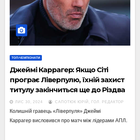
ТОП-ЧЕМПІОНАТИ
Джеймі Каррагер: Якщо Сіті
програє Ліверпулю, їхній захист
титулу закінчиться ще до Різдва
ЛИС 30, 2024
САПОТЮК ЮРІЙ, ГОЛ. РЕДАКТОР
Колишній гравець «Ліверпуля» Джеймі
Каррагер висловився про матч між лідерами АПЛ.