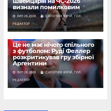
Швейцарія на ЧС-2026
визнали помилковим
ЛИП 28, 2026
САПОТЮК ЮРІЙ, ГОЛ.
РЕДАКТОР
МУНДІАЛЬ-2026
Це не має нічого спільного
з футболом: Руді Феллер
розкритикував гру збірної
Аргентини
ЛИП 28, 2026
САПОТЮК ЮРІЙ, ГОЛ.
РЕДАКТОР