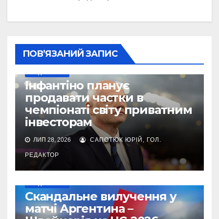
ПОВ’ЯЗАНИЙ ЗАПИС
МУНДІАЛЬ-2026
Інфантіно планує
продавати частки в
чемпіонаті світу приватним
інвесторам
ЛИП 28, 2026
САПОТЮК ЮРІЙ, ГОЛ.
РЕДАКТОР
МУНДІАЛЬ-2026
Cкандальне вилучення у
матчі Аргентина –