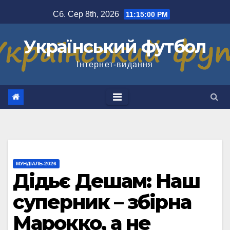
Перейти
Сб. Сер 8th, 2026
11:15:01 PM
до
вмісту
Український футбол
Інтернет-видання
МУНДІАЛЬ-2026
Дідьє Дешам: Наш
суперник – збірна
Марокко, а не