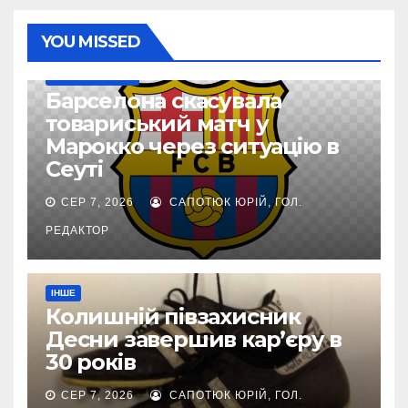
YOU MISSED
ТОП-ЧЕМПІОНАТИ
Барселона скасувала
товариський матч у
Марокко через ситуацію в
Сеуті
СЕР 7, 2026
САПОТЮК ЮРІЙ, ГОЛ.
РЕДАКТОР
ІНШЕ
Колишній півзахисник
Десни завершив кар’єру в
30 років
СЕР 7, 2026
САПОТЮК ЮРІЙ, ГОЛ.