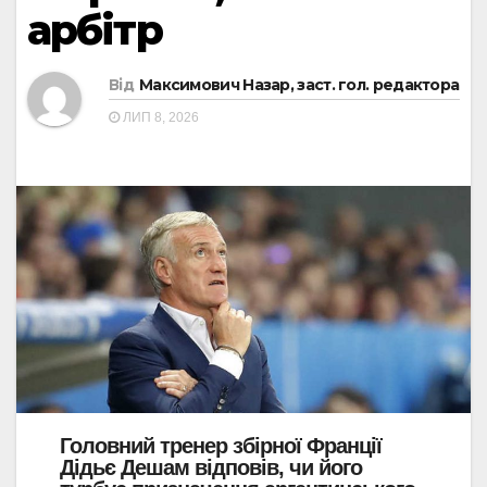
арбітр
Від
Максимович Назар, заст. гол. редактора
ЛИП 8, 2026
Головний тренер збірної Франції
Дідьє Дешам відповів, чи його