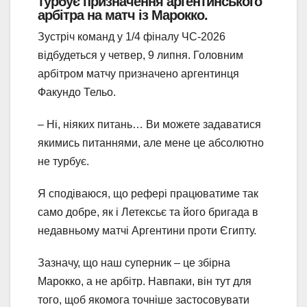
турбує призначення аргентинського
арбітра на матч із Марокко.
Зустріч команд у 1/4 фіналу ЧС-2026
відбудеться у четвер, 9 липня. Головним
арбітром матчу призначено аргентинця
Факундо Тельо.
– Ні, ніяких питань… Ви можете задаватися
якимись питаннями, але мене це абсолютно
не турбує.
Я сподіваюся, що рефері працюватиме так
само добре, як і Летексьє та його бригада в
недавньому матчі Аргентини проти Єгипту.
Зазначу, що наш суперник – це збірна
Марокко, а не арбітр. Навпаки, він тут для
того, щоб якомога точніше застосовувати