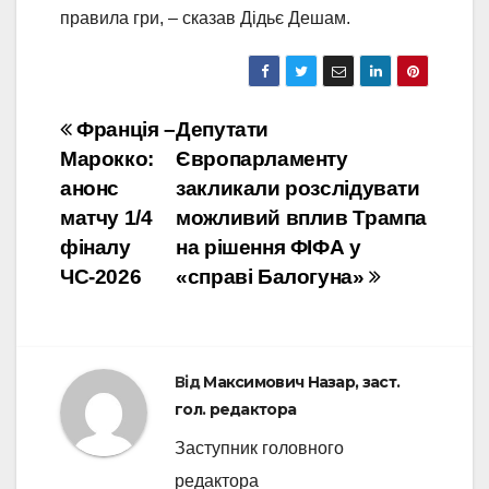
правила гри, – сказав Дідьє Дешам.
Навігація
Франція –
Депутати
Марокко:
Європарламенту
записів
анонс
закликали розслідувати
матчу 1/4
можливий вплив Трампа
фіналу
на рішення ФІФА у
ЧС-2026
«справі Балогуна»
Від
Максимович Назар, заст.
гол. редактора
Заступник головного
редактора