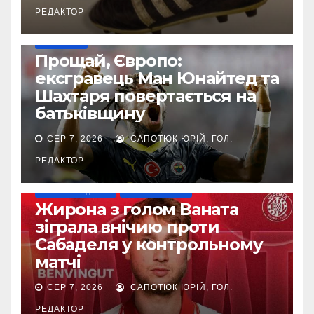
РЕДАКТОР
ТРАНСФЕРИ
Прощай, Європо:
ексгравець Ман Юнайтед та
Шахтаря повертається на
батьківщину
СЕР 7, 2026
САПОТЮК ЮРІЙ, ГОЛ.
РЕДАКТОР
НАШІ ЗА КОРДОНОМ
ТОП-ЧЕМПІОНАТИ
Жирона з голом Ваната
зіграла внічию проти
Сабаделя у контрольному
матчі
СЕР 7, 2026
САПОТЮК ЮРІЙ, ГОЛ.
РЕДАКТОР