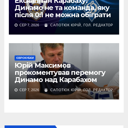
Екскапітан Карабаху:
Динамо не та команда, яку
після 0:1 не можна обіграти
СЕР 7, 2026
САПОТЮК ЮРІЙ, ГОЛ. РЕДАКТОР
ЄВРОКУБКИ
Юрій Максимов
прокоментував перемогу
Динамо над Карабахом
СЕР 7, 2026
САПОТЮК ЮРІЙ, ГОЛ. РЕДАКТОР