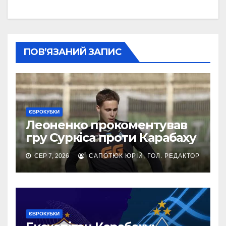
ПОВ’ЯЗАНИЙ ЗАПИС
ЄВРОКУБКИ
Леоненко прокоментував
гру Суркіса проти Карабаху
СЕР 7, 2026
САПОТЮК ЮРІЙ, ГОЛ. РЕДАКТОР
ЄВРОКУБКИ