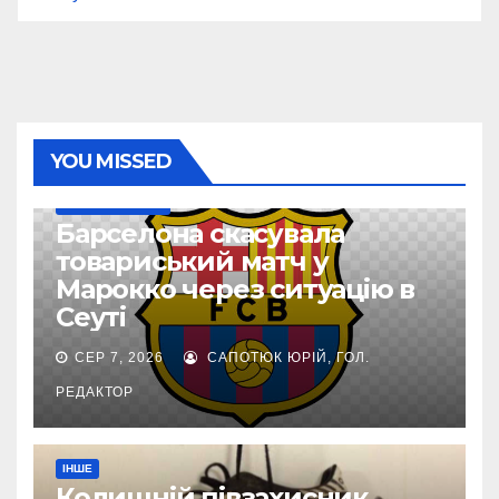
YOU MISSED
ТОП-ЧЕМПІОНАТИ
Барселона скасувала
товариський матч у
Марокко через ситуацію в
Сеуті
СЕР 7, 2026
САПОТЮК ЮРІЙ, ГОЛ.
РЕДАКТОР
ІНШЕ
Колишній півзахисник