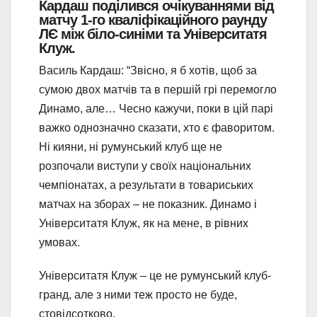
Кардаш поділився очікуваннями від
матчу 1-го кваліфікаційного раунду
ЛЄ між біло-синіми та Університатя
Клуж.
Василь Кардаш: “Звісно, я б хотів, щоб за
сумою двох матчів та в першій грі перемогло
Динамо, але… Чесно кажучи, поки в цій парі
важко однозначно сказати, хто є фаворитом.
Ні кияни, ні румунський клуб ще не
розпочали виступи у своїх національних
чемпіонатах, а результати в товариських
матчах на зборах – не показник. Динамо і
Університатя Клуж, як на мене, в рівних
умовах.
Університатя Клуж – це не румунський клуб-
гранд, але з ними теж просто не буде,
стовідсотково.