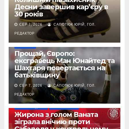
Десни завершив кар’єру в
30 років
СЕР 7, 2026
САПОТЮК ЮРІЙ, ГОЛ.
РЕДАКТОР
ТРАНСФЕРИ
Прощай, Європо:
ексгравець Ман Юнайтед та
Шахтаря повертається на
батьківщину
СЕР 7, 2026
САПОТЮК ЮРІЙ, ГОЛ.
РЕДАКТОР
НАШІ ЗА КОРДОНОМ
ТОП-ЧЕМПІОНАТИ
Жирона з голом Ваната
зіграла внічию проти
Сабаделя у контрольному