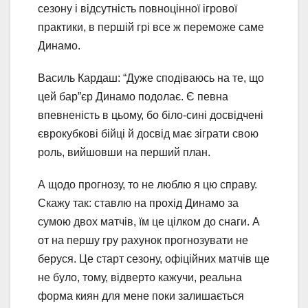
сезону і відсутність повноцінної ігрової
практики, в першій грі все ж переможе саме
Динамо.
Василь Кардаш: “Дуже сподіваюсь на те, що
цей бар”єр Динамо подолає. Є певна
впевненість в цьому, бо біло-сині досвідчені
єврокубкові бійці й досвід має зіграти свою
роль, вийшовши на перший план.
А щодо прогнозу, то не люблю я цю справу.
Скажу так: ставлю на прохід Динамо за
сумою двох матчів, їм це цілком до снаги. А
от на першу гру рахунок прогнозувати не
беруся. Це старт сезону, офіційних матчів ще
не було, тому, відверто кажучи, реальна
форма киян для мене поки залишається