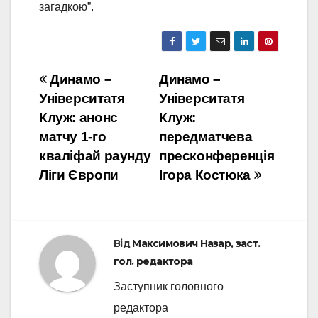
загадкою”.
Навігація
Динамо –
Динамо –
Університатя
Університатя
записів
Клуж: анонс
Клуж:
матчу 1-го
передматчева
кваліфай раунду
пресконференція
Ліги Європи
Ігора Костюка
Від
Максимович Назар, заст.
гол. редактора
Заступник головного
редактора