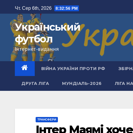
Перейти
Чт. Сер 6th, 2026
8:32:57 PM
до
вмісту
Український
футбол
Інтернет-видання
ВІЙНА УКРАЇНИ ПРОТИ РФ
ЗБІРН
ДРУГА ЛІГА
МУНДІАЛЬ-2026
ЛІГА Н
ТРАНСФЕРИ
Інтер Маямі хоче