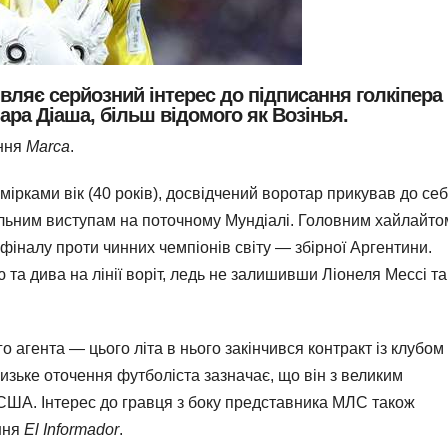
вляє серйозний інтерес до підписання голкіпера
ара Діаша,
більш відомого як Возінья.
ання
Marca
.
рками вік (40 років),
досвідчений воротар прикував до се
льним виступам на поточному Мундіалі.
Головним хайлайто
 фіналу проти чинних чемпіонів світу — збірної Аргентини.
а дива на лінії воріт,
ледь не залишивши Ліонеля Мессі та
о агента — цього літа в нього закінчився контракт із клубом
изьке оточення футболіста зазначає,
що він з великим
 США.
Інтерес до гравця з боку представника МЛС також
ння
El Informador
.