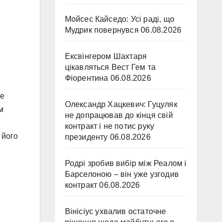
Мойсес Кайседо: Усі раді, що
Мудрик повернувся
06.08.2026
Ексвінгером Шахтаря
цікавляться Вест Гем та
Фіорентина
06.08.2026
бе
Олександр Хацкевич: Гуцуляк
м
не допрацював до кінця свій
контракт і не потис руку
 його
президенту
06.08.2026
Родрі зробив вибір між Реалом і
Барселоною – він уже узгодив
контракт
06.08.2026
Вінісіус ухвалив остаточне