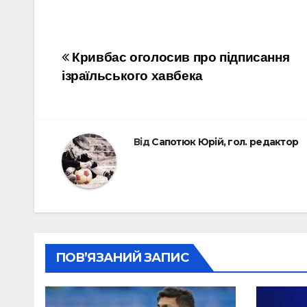
Навігація
Кривбас оголосив про підписання
ізраїльського хавбека
записів
Від
Сапотюк Юрій, гол. редактор
ПОВ’ЯЗАНИЙ ЗАПИС