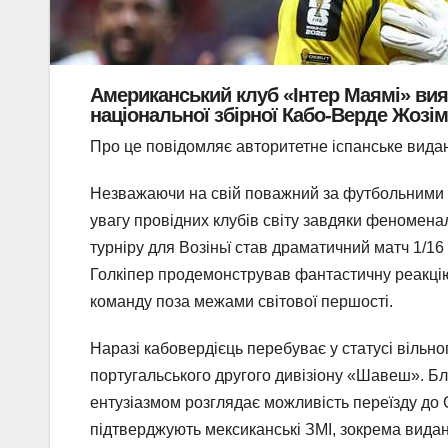
Американський клуб «Інтер Маямі» вия
національної збірної Кабо-Верде Жозім
Про це повідомляє авторитетне іспанське вид
Незважаючи на свій поважний за футбольними мі
увагу провідних клубів світу завдяки феномена
турніру для Возіньї став драматичний матч 1/16
Голкіпер продемонстрував фантастичну реакцію т
команду поза межами світової першості.
Наразі кабовердієць перебуває у статусі вільног
португальського другого дивізіону «Шавеш».
Бл
ентузіазмом розглядає можливість переїзду до
підтверджують мексиканські ЗМІ,
зокрема вида