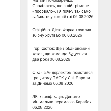
Матвій Пономаренко:
Сподіваюсь, що в цій грі мене
«прорвало», і я почну так само
забивати у кожній грі
06.08.2026
Офіційно. Дієго Форлан очолив
збірну Уругваю
06.08.2026
Ігор Костюк: Ще Лобановський
казав, що команда будується
два роки
06.08.2026
Сікан з Андерлехтом помстився
грецькому ПАОК у Лізі Європи
за Динамо
06.08.2026
ЛК, кваліфікація. Динамо
мінімально перемогло Карабах
06.08.2026