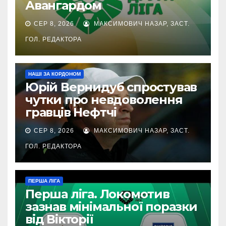
Авангардом
СЕР 8, 2026
МАКСИМОВИЧ НАЗАР, ЗАСТ.
ГОЛ. РЕДАКТОРА
НАШІ ЗА КОРДОНОМ
Юрій Вернидуб спростував
чутки про невдоволення
гравців Нефтчі
СЕР 8, 2026
МАКСИМОВИЧ НАЗАР, ЗАСТ.
ГОЛ. РЕДАКТОРА
ПЕРША ЛІГА
Перша ліга. Локомотив
зазнав мінімальної поразки
від Вікторії