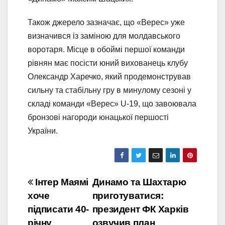
Також джерело зазначає, що «Верес» уже
визначився із заміною для молдавського
воротаря. Місце в обоймі першої команди
рівнян має посісти юний вихованець клубу
Олександр Харечко, який продемонстрував
сильну та стабільну гру в минулому сезоні у
складі команди «Верес» U-19, що завоювала
бронзові нагороди юнацької першості
України.
Навігація
Інтер Маямі
Динамо та Шахтарю
хоче
приготуватися:
записів
підписати 40-
президент ФК Харків
річну
озвучив план