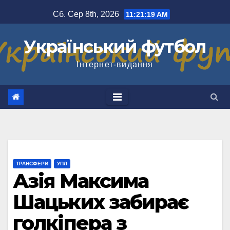
Перейти
Сб. Сер 8th, 2026
11:21:20 AM
до
вмісту
Український футбол
Інтернет-видання
ТРАНСФЕРИ
УПЛ
Азія Максима
Шацьких забирає
голкіпера з