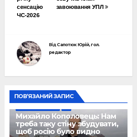
сенсацію
завоювання УПЛ
ЧС-2026
Від
Сапотюк Юрій, гол.
редактор
ПОВ’ЯЗАНИЙ ЗАПИС
ВІЙНА УКРАЇНИ ПРОТИ РФ
УПЛ
Михайло Кополовець: Нам
треба таку стіну збудувати,
щоб росію було видно