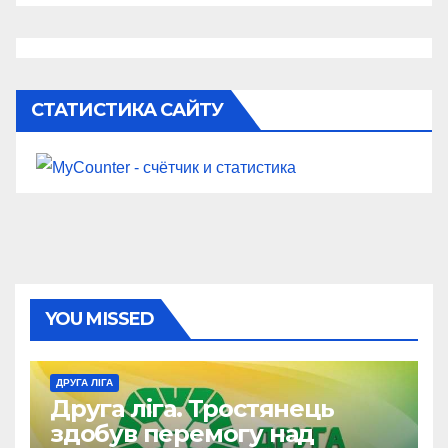
СТАТИСТИКА САЙТУ
YOU MISSED
ДРУГА ЛІГА
Друга ліга. Тростянець
здобув перемогу над