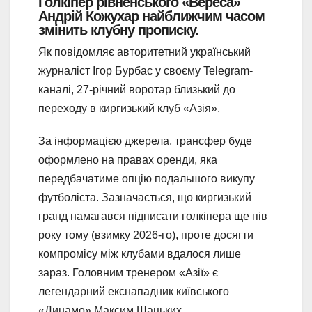
Голкіпер рівненського «Вереса»
Андрій Кожухар найближчим часом
змінить клубну прописку.
Як повідомляє авторитетний український
журналіст Ігор Бурбас у своєму Telegram-
каналі, 27-річний воротар близький до
переходу в киргизький клуб «Азія».
За інформацією джерела, трансфер буде
оформлено на правах оренди, яка
передбачатиме опцію подальшого викупу
футболіста. Зазначається, що киргизький
гранд намагався підписати голкіпера ще пів
року тому (взимку 2026-го), проте досягти
компромісу між клубами вдалося лише
зараз. Головним тренером «Азії» є
легендарний екснападник київського
«Динамо» Максим Шацьких.