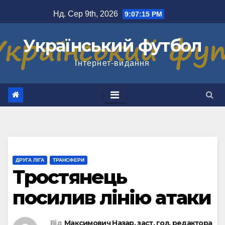
Перейти
Нд. Сер 9th, 2026
9:07:15 PM
до
вмісту
Український футбол
Інтернет-видання
ДРУГА ЛІГА
ТРАНСФЕРИ
Тростянець
посилив лінію атаки
Від
Максимович Назар, заст. гол. редактора