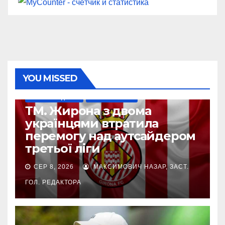
YOU MISSED
НАШІ ЗА КОРДОНОМ
ТОП-ЧЕМПІОНАТИ
ТМ. Жирона з двома
українцями втратила
перемогу над аутсайдером
третьої ліги
СЕР 8, 2026
МАКСИМОВИЧ НАЗАР, ЗАСТ.
ГОЛ. РЕДАКТОРА