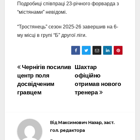
Подробиці співпраці 23-річного форварда з
“містянами” невідомі.
“Тростянець” сезон 2025-26 завершив на 6-
му місці в групі “Б” другої ліги.
Навігація
Чернігів посилив
Шахтар
центр поля
офіційно
записів
досвідченим
отримав нового
гравцем
тренера
Від
Максимович Назар, заст.
гол. редактора