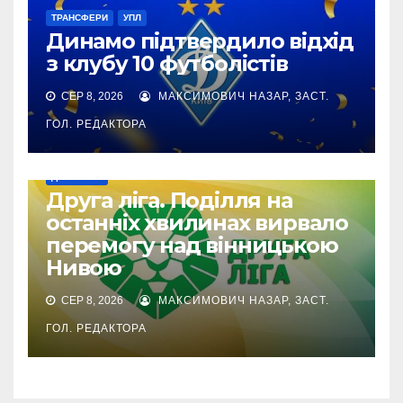
ТРАНСФЕРИ
УПЛ
Динамо підтвердило відхід
з клубу 10 футболістів
СЕР 8, 2026
МАКСИМОВИЧ НАЗАР, ЗАСТ.
ГОЛ. РЕДАКТОРА
ДРУГА ЛІГА
Друга ліга. Поділля на
останніх хвилинах вирвало
перемогу над вінницькою
Нивою
СЕР 8, 2026
МАКСИМОВИЧ НАЗАР, ЗАСТ.
ГОЛ. РЕДАКТОРА