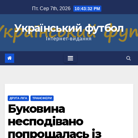
Перейти
Пт. Сер 7th, 2026
10:43:33 PM
до
вмісту
Український футбол
Інтернет-видання
ДРУГА ЛІГА
ТРАНСФЕРИ
Буковина
несподівано
попрощалась із