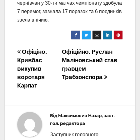
чернівчан у 30-ти матчах чемпіонату здобула
7 перемог, зазнала 17 поразок та 6 поєдинків
звела внічию.
Навігація
Офіціно.
Офіційно. Руслан
Кривбас
Маліновський став
записів
викупив
гравцем
воротаря
Трабзонспора
Карпат
Від
Максимович Назар, заст.
гол. редактора
Заступник головного