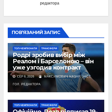
редактора
ПОВ’ЯЗАНИЙ ЗАПИС
ТОП-ЧЕМПІОНАТИ
ТРАНСФЕРИ
Родрі зробив вибір між
Реалом і Барселоною – він
уже узгодив контракт
СЕР 6, 2026
МАКСИМОВИЧ НАЗАР, ЗАСТ.
ГОЛ. РЕДАКТОРА
ТОП-ЧЕМПІОНАТИ
ТРАНСФЕРИ
Офіційно. Реал підписав 19-