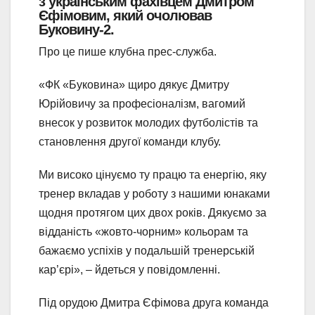
з українським фахівцем Дмитром
Єфімовим, який очолював
Буковину-2.
Про це пише клубна прес-служба.
«ФК «Буковина» щиро дякує Дмитру
Юрійовичу за професіоналізм, вагомий
внесок у розвиток молодих футболістів та
становлення другої команди клубу.
Ми високо цінуємо ту працю та енергію, яку
тренер вкладав у роботу з нашими юнаками
щодня протягом цих двох років. Дякуємо за
відданість «жовто-чорним» кольорам та
бажаємо успіхів у подальшій тренерській
кар’єрі», – йдеться у повідомленні.
Під орудою Дмитра Єфімова друга команда