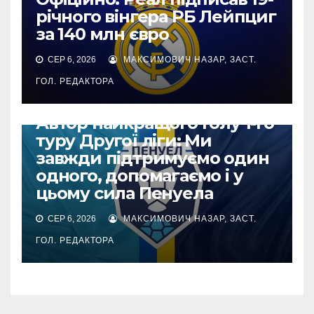
річного вінгера РБ Лейпциг
за 140 млн євро
СЕР 6, 2026
МАКСИМОВИЧ НАЗАР, ЗАСТ.
ГОЛ. РЕДАКТОРА
ДРУГА ЛІГА
Автор найкращого голу 1-го
туру Другої ліги: Ми
завжди підтримуємо один
одного, допомагаємо і у
цьому сила Пенуела
СЕР 6, 2026
МАКСИМОВИЧ НАЗАР, ЗАСТ.
ГОЛ. РЕДАКТОРА