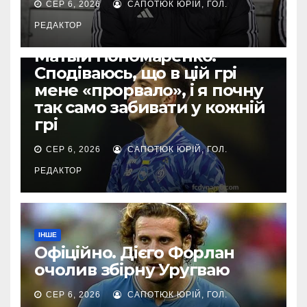
СЕР 6, 2026
САПОТЮК ЮРІЙ, ГОЛ.
РЕДАКТОР
ЄВРОКУБКИ
Матвій Пономаренко:
Сподіваюсь, що в цій грі
мене «прорвало», і я почну
так само забивати у кожній
грі
СЕР 6, 2026
САПОТЮК ЮРІЙ, ГОЛ.
РЕДАКТОР
ІНШЕ
Офіційно. Дієго Форлан
очолив збірну Уругваю
СЕР 6, 2026
САПОТЮК ЮРІЙ, ГОЛ.