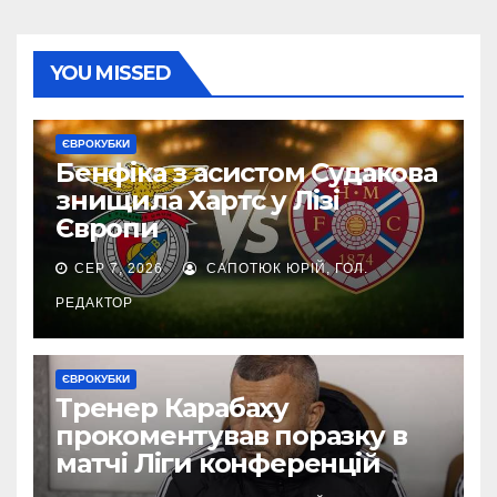
YOU MISSED
ЄВРОКУБКИ
Бенфіка з асистом Судакова
знищила Хартс у Лізі
Європи
СЕР 7, 2026
САПОТЮК ЮРІЙ, ГОЛ.
РЕДАКТОР
ЄВРОКУБКИ
Тренер Карабаху
прокоментував поразку в
матчі Ліги конференцій