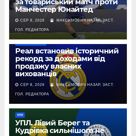
за товариський матч проти
Манчестер Юнайтед
СЕР 8, 2026
МАКСИМОВИЧ НАЗАР, ЗАСТ.
ГОЛ. РЕДАКТОРА
ТОП-ЧЕМПІОНАТИ
Реал встановив історичний
рекорд за доходами від
продажу власних
вихованців
СЕР 8, 2026
МАКСИМОВИЧ НАЗАР, ЗАСТ.
ГОЛ. РЕДАКТОРА
УПЛ
УПЛ. Лівий Берег та
Кудрівка сильнішого не