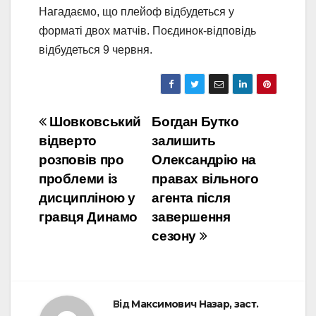
Нагадаємо, що плейоф відбудеться у
форматі двох матчів. Поєдинок-відповідь
відбудеться 9 червня.
Навігація
Шовковський
Богдан Бутко
відверто
залишить
записів
розповів про
Олександрію на
проблеми із
правах вільного
дисципліною у
агента після
гравця Динамо
завершення
сезону
Від
Максимович Назар, заст.