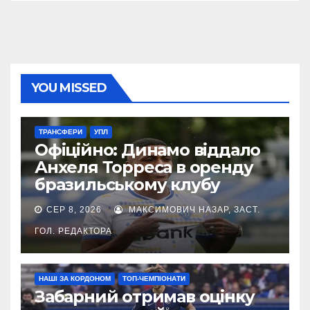
YOU MISSED
ТРАНСФЕРИ
УПЛ
Офіційно: Динамо віддало
Анхеля Торреса в оренду
бразильському клубу
СЕР 8, 2026
МАКСИМОВИЧ НАЗАР, ЗАСТ.
ГОЛ. РЕДАКТОРА
НАШІ ЗА КОРДОНОМ
ТОП-ЧЕМПІОНАТИ
Забарний отримав оцінку