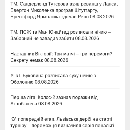
ТМ. Сандерленд Тутєрова взяв реванш у Ланса,
Евертон Миколенка програв Штутгарту,
Брентфорд Ярмолюка здолав Ренн
08.08.2026
ТМ. ПСЖ та Ман Юнайтед розписали нічию –
Забарний не завадив забити
08.08.2026
Наставник Вікторії: Три матчі – три перемоги?
Секрету немає
08.08.2026
УПЛ. Буковина розписала суху нічию з
Оболонню
08.08.2026
Перша ліга. Колос-2 зазнав поразки від
Агробізнеса
08.08.2026
КУ, попередній етап. Львівське дербі на старті
турніру – переможця визначиля серія пенальті