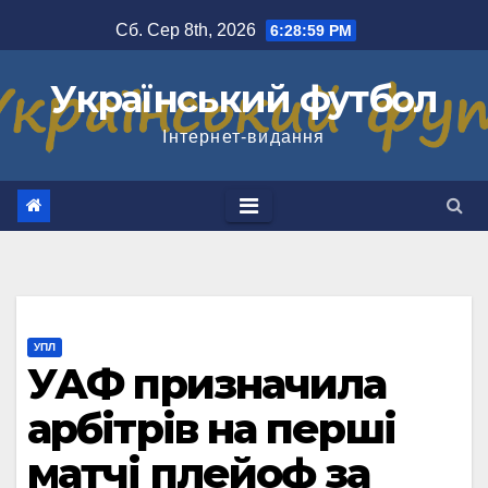
Перейти
Сб. Сер 8th, 2026
6:29:00 PM
до
вмісту
Український футбол
Інтернет-видання
УПЛ
УАФ призначила
арбітрів на перші
матчі плейоф за