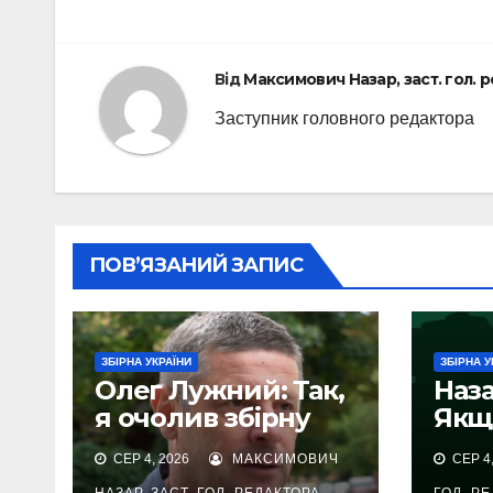
Від
Максимович Назар, заст. гол. 
Заступник головного редактора
ПОВ’ЯЗАНИЙ ЗАПИС
ЗБІРНА УКРАЇНИ
ЗБІРНА У
Олег Лужний: Так,
Наза
я очолив збірну
Якщ
України
виг
СЕР 4, 2026
МАКСИМОВИЧ
СЕР 4,
Кар