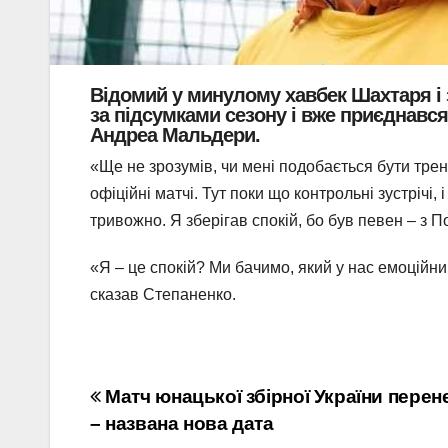
Відомий у минулому хавбек Шахтаря і 
за підсумками сезону і вже приєднався
Андреа Мальдери.
«Ще не зрозумів, чи мені подобається бути тре
офіційні матчі. Тут поки що контрольні зустрічі, 
тривожно. Я зберігав спокій, бо був певен – з 
«Я – це спокій? Ми бачимо, який у нас емоційний
сказав Степаненко.
Навігація
Матч юнацької збірної України перен
– названа нова дата
записів