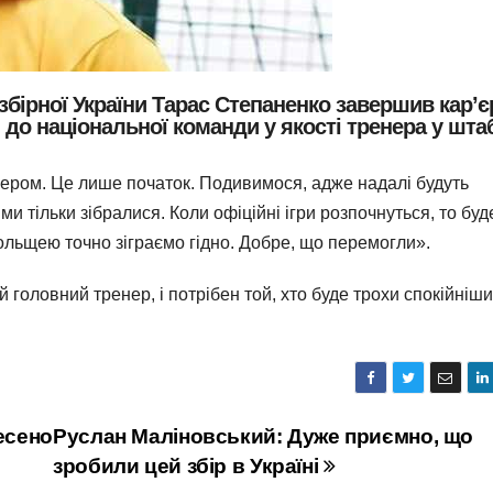
збірної України Тарас Степаненко завершив кар’є
 до національної команди у якості тренера у шта
нером. Це лише початок. Подивимося, адже надалі будуть
і ми тільки зібралися. Коли офіційні ігри розпочнуться, то буд
Польщею точно зіграємо гідно. Добре, що перемогли».
 головний тренер, і потрібен той, хто буде трохи спокійніши
есено
Руслан Маліновський: Дуже приємно, що
зробили цей збір в Україні