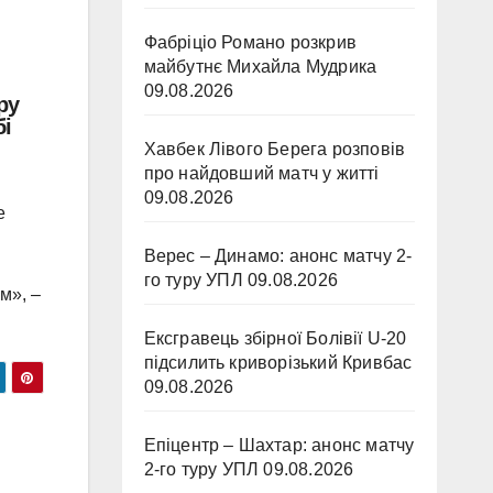
Фабріціо Романо розкрив
майбутнє Михайла Мудрика
09.08.2026
ру
бі
Хавбек Лівого Берега розповів
про найдовший матч у житті
09.08.2026
е
Верес – Динамо: анонс матчу 2-
го туру УПЛ
09.08.2026
м», –
Ексгравець збірної Болівії U-20
підсилить криворізький Кривбас
09.08.2026
Епіцентр – Шахтар: анонс матчу
2-го туру УПЛ
09.08.2026