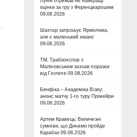
Лунін отримав не найкращі
оцінки за гру з Ференцварошем
09.08.2026
Шахтар запрошує Ярмолюка,
але є маленький нюанс
09.08.2026
ТМ. Трабзонспор з
Маліновським зазнав поразки
від Гезтепе
09.08.2026
Бенфіка – Академіка Візеу:
анонс матчу 1-го туру Прімейри
09.08.2026
Артем Кравець: Величезні
сумніви, що Динамо пройде
Карабах
09.08.2026