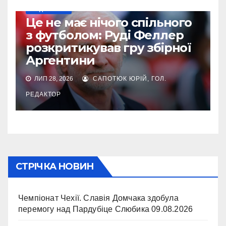
МУНДІАЛЬ-2026
Це не має нічого спільного
з футболом: Руді Феллер
розкритикував гру збірної
Аргентини
ЛИП 28, 2026
САПОТЮК ЮРІЙ, ГОЛ.
РЕДАКТОР
СТРІЧКА НОВИН
Чемпіонат Чехії. Славія Домчака здобула
перемогу над Пардубіце Слюбика
09.08.2026