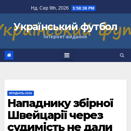
Перейти
Нд. Сер 9th, 2026
3:58:39 PM
до
вмісту
Український футбол
Інтернет-видання
МУНДІАЛЬ-2026
Нападнику збірної
Швейцарії через
судимість не дали