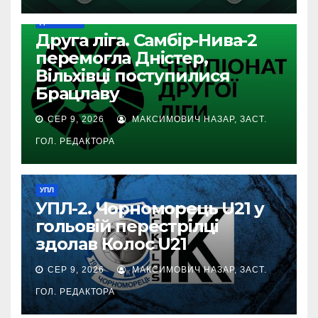
ДРУГА ЛІГА
Друга ліга. Самбір-Нива-2
перемогла Дністер,
Вільхівці поступилися
Брацлаву
СЕР 9, 2026
МАКСИМОВИЧ НАЗАР, ЗАСТ.
ГОЛ. РЕДАКТОРА
УПЛ
УПЛ-2. Чорноморець U21 у
гольовій перестрілці
здолав Колос U21
СЕР 9, 2026
МАКСИМОВИЧ НАЗАР, ЗАСТ.
ГОЛ. РЕДАКТОРА