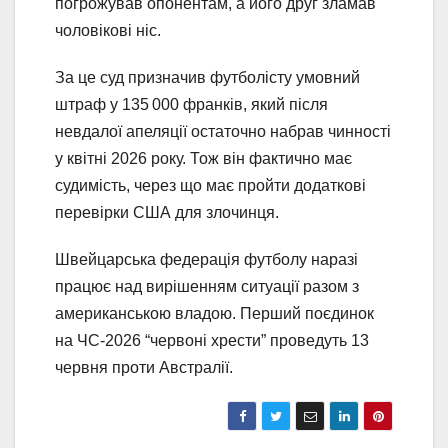
погрожував опонентам, а його друг зламав
чоловікові ніс.
За це суд призначив футболісту умовний
штраф у 135 000 франків, який після
невдалої апеляції остаточно набрав чинності
у квітні 2026 року. Тож він фактично має
судимість, через що має пройти додаткові
перевірки США для злочинця.
Швейцарська федерація футболу наразі
працює над вирішенням ситуації разом з
американською владою. Перший поєдинок
на ЧС-2026 “червоні хрести” проведуть 13
червня проти Австралії.