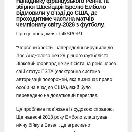
Нападнику французького Ренна та
збірної Швейцарії Брелю Емболо
відмовили у в’їзді до США, де
проходитиме частина матчів
чемпіонату світу-2026 з футболу.
Про це повідомляє talkSPORT.
“Червони хрести” напередодні вирушили до
Лос-Анджелеса без 29-річного футболіста.
Зірковий форвард не зміг сісти на рейс через
свій статус ESTA (електронна система
авторизації подорожей, яка визначає право
особи на в’їзд до США), який було
переведено на додатковий перегляд.
Ця проблема пов’язана із судовою справою.
Ще навесні 2018 року Емболо влаштував
нічну бійку в Базелі, де агресивно