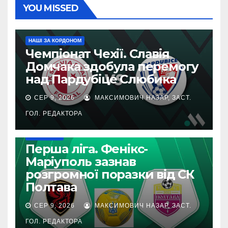
YOU MISSED
НАШІ ЗА КОРДОНОМ
Чемпіонат Чехії. Славія
Домчака здобула перемогу
над Пардубіце Слюбика
СЕР 9, 2026
МАКСИМОВИЧ НАЗАР, ЗАСТ.
ГОЛ. РЕДАКТОРА
ПЕРША ЛІГА
Перша ліга. Фенікс-
Маріуполь зазнав
розгромної поразки від СК
Полтава
СЕР 9, 2026
МАКСИМОВИЧ НАЗАР, ЗАСТ.
ГОЛ. РЕДАКТОРА