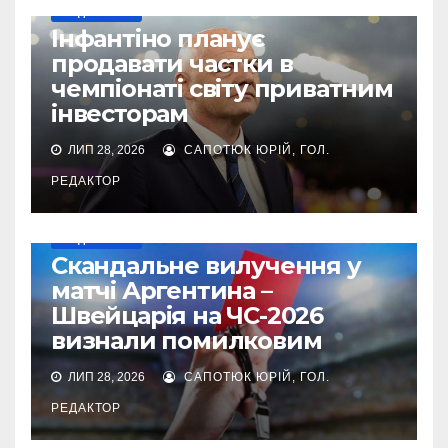
МУНДІАЛЬ-2026
Інфантіно планує
продавати частки в
чемпіонаті світу приватним
інвесторам
ЛИП 28, 2026
САПОТЮК ЮРІЙ, ГОЛ.
РЕДАКТОР
МУНДІАЛЬ-2026
Cкандальне вилучення у
матчі Аргентина –
Швейцарія на ЧС-2026
визнали помилковим
ЛИП 28, 2026
САПОТЮК ЮРІЙ, ГОЛ.
РЕДАКТОР