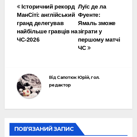
Навігація
Історичний рекорд
Луїс де ла
МанСіті: англійський
Фуенте:
записів
гранд делегував
Ямаль зможе
найбільше гравців на
зіграти у
ЧС-2026
першому матчі
ЧС
Від
Сапотюк Юрій, гол.
редактор
ПОВ’ЯЗАНИЙ ЗАПИС