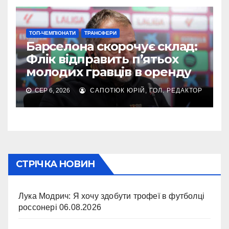
ТОП-ЧЕМПІОНАТИ
ТРАНСФЕРИ
Барселона скорочує склад:
Флік відправить п’ятьох
молодих гравців в оренду
СЕР 6, 2026
САПОТЮК ЮРІЙ, ГОЛ. РЕДАКТОР
СТРІЧКА НОВИН
Лука Модрич: Я хочу здобути трофеї в футболці
россонері
06.08.2026