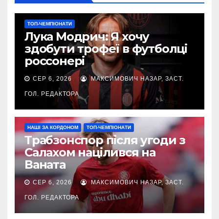
ТОП-ЧЕМПІОНАТИ
Лука Модрич: Я хочу
здобути трофеї в футболці
россонері
СЕР 6, 2026
МАКСИМОВИЧ НАЗАР, ЗАСТ.
ГОЛ. РЕДАКТОРА
НАШІ ЗА КОРДОНОМ
ТОП-ЧЕМПІОНАТИ
Трабзонспор після угоди з
Салахом націлився на
Ваната
СЕР 6, 2026
МАКСИМОВИЧ НАЗАР, ЗАСТ.
ГОЛ. РЕДАКТОРА