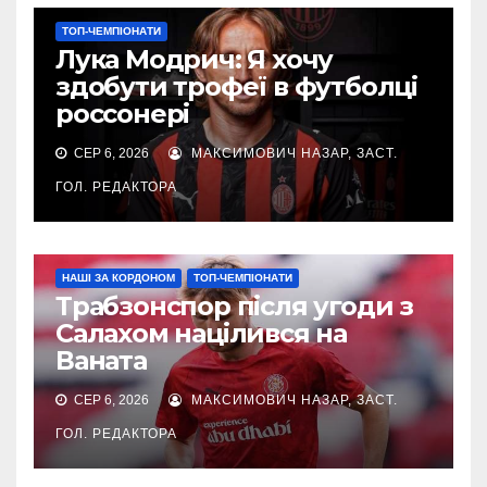
ТОП-ЧЕМПІОНАТИ
Лука Модрич: Я хочу
здобути трофеї в футболці
россонері
СЕР 6, 2026
МАКСИМОВИЧ НАЗАР, ЗАСТ.
ГОЛ. РЕДАКТОРА
НАШІ ЗА КОРДОНОМ
ТОП-ЧЕМПІОНАТИ
Трабзонспор після угоди з
Салахом націлився на
Ваната
СЕР 6, 2026
МАКСИМОВИЧ НАЗАР, ЗАСТ.
ГОЛ. РЕДАКТОРА