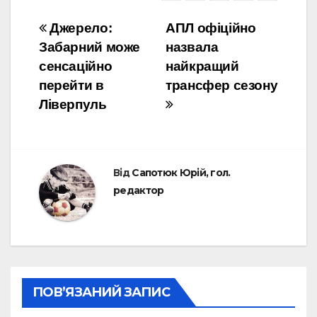
Навігація
Джерело:
АПЛ офіційно
Забарний може
назвала
записів
сенсаційно
найкращий
перейти в
трансфер сезону
Ліверпуль
Від
Сапотюк Юрій, гол.
редактор
ПОВ’ЯЗАНИЙ ЗАПИС