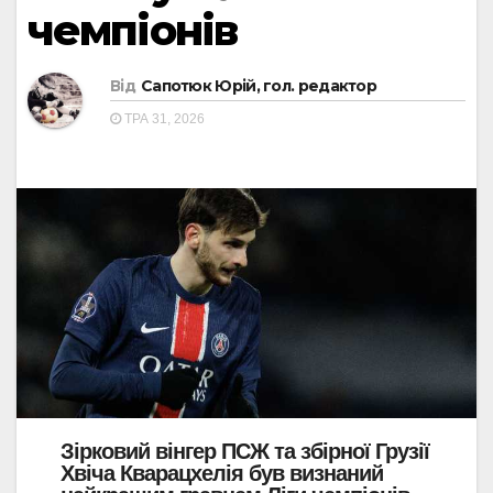
чемпіонів
Від
Сапотюк Юрій, гол. редактор
ТРА 31, 2026
Зірковий вінгер ПСЖ та збірної Грузії
Хвіча Кварацхелія був визнаний