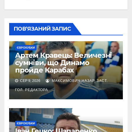
ПОВ’ЯЗАНИЙ ЗАПИС
ЄВРОКУБКИ
Артем Кравець: Величезні
сумніви, що Динамо
пройде Карабах
СЕР 9, 2026
МАКСИМОВИЧ НАЗАР, ЗАСТ.
ГОЛ. РЕДАКТОРА
ЄВРОКУБКИ
Іван Гецко: Шапаренко