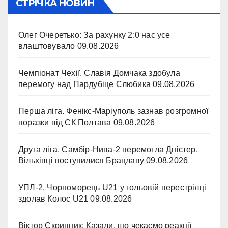
СТРІЧКА НОВИН
Олег Очеретько: За рахунку 2:0 нас усе
влаштовувало
09.08.2026
Чемпіонат Чехії. Славія Домчака здобула
перемогу над Пардубіце Слюбика
09.08.2026
Перша ліга. Фенікс-Маріуполь зазнав розгромної
поразки від СК Полтава
09.08.2026
Друга ліга. Самбір-Нива-2 перемогла Дністер,
Вільхівці поступилися Брацлаву
09.08.2026
УПЛ-2. Чорноморець U21 у гольовій перестрілці
здолав Колос U21
09.08.2026
Віктор Скрипник: Казали, що чекаємо реакції