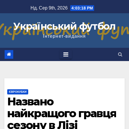
Перейти
Нд. Сер 9th, 2026
4:03:18 PM
до
вмісту
Український футбол
Інтернет-видання
ЄВРОКУБКИ
Названо
найкращого гравця
сезону в Лізі