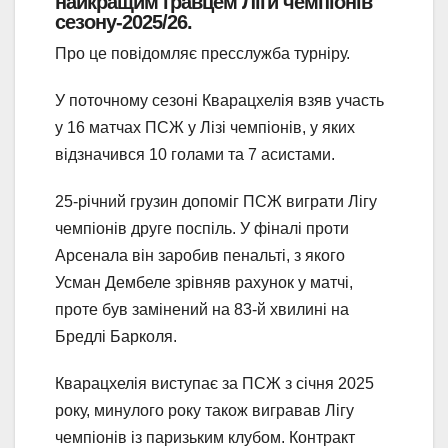
найкращим гравцем Ліги чемпіонів
сезону-2025/26.
Про це повідомляє пресслужба турніру.
У поточному сезоні Кварацхелія взяв участь
у 16 матчах ПСЖ у Лізі чемпіонів, у яких
відзначився 10 голами та 7 асистами.
25-річний грузин допоміг ПСЖ виграти Лігу
чемпіонів друге поспіль. У фіналі проти
Арсенала він заробив пенальті, з якого
Усман Дембеле зрівняв рахунок у матчі,
проте був замінений на 83-й хвилині на
Бредлі Барколя.
Кварацхелія виступає за ПСЖ з січня 2025
року, минулого року також вигравав Лігу
чемпіонів із паризьким клубом. Контракт