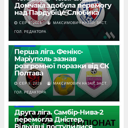
Домчака здобула перемогу
над Пардубіце Слюбика
СЕР 9, 2026
МАКСИМОВИЧ НАЗАР, ЗАСТ.
ГОЛ. РЕДАКТОРА
ПЕРША ЛІГА
Перша ліга. Фенікс-
Маріуполь зазнав
розгромної поразки від СК
Полтава
СЕР 9, 2026
МАКСИМОВИЧ НАЗАР, ЗАСТ.
ГОЛ. РЕДАКТОРА
ДРУГА ЛІГА
Друга ліга. Самбір-Нива-2
перемогла Дністер,
Вільхівці поступилися