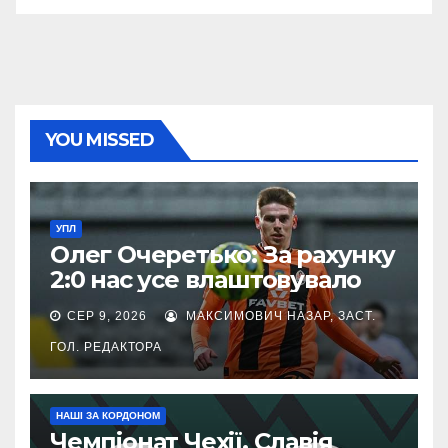
YOU MISSED
УПЛ
Олег Очеретько: За рахунку
2:0 нас усе влаштовувало
СЕР 9, 2026
МАКСИМОВИЧ НАЗАР, ЗАСТ.
ГОЛ. РЕДАКТОРА
НАШІ ЗА КОРДОНОМ
Чемпіонат Чехії. Славія