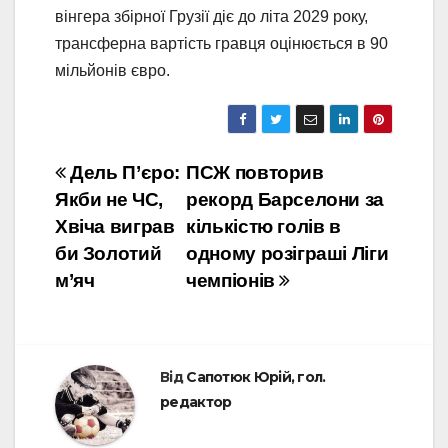
вінгера збірної Грузії діє до літа 2029 року,
трансферна вартість гравця оцінюється в 90
мільйонів євро.
Навігація
Дель П’єро:
ПСЖ повторив
Якби не ЧС,
рекорд Барселони за
записів
Хвіча виграв
кількістю голів в
би Золотий
одному розіграші Ліги
м’яч
чемпіонів
Від
Сапотюк Юрій, гол.
редактор