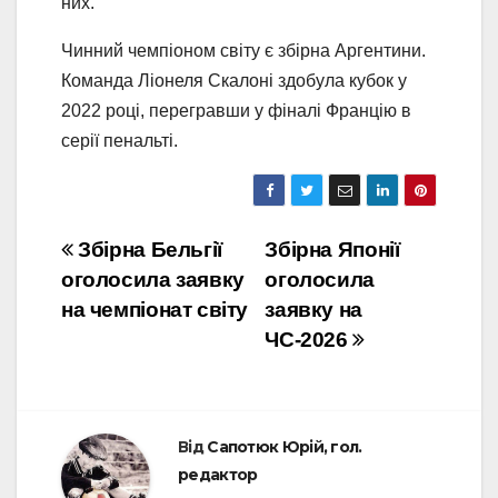
них.
Чинний чемпіоном світу є збірна Аргентини.
Команда Ліонеля Скалоні здобула кубок у
2022 році, перегравши у фіналі Францію в
серії пенальті.
Навігація
Збірна Бельгії
Збірна Японії
оголосила заявку
оголосила
записів
на чемпіонат світу
заявку на
ЧС-2026
Від
Сапотюк Юрій, гол.
редактор