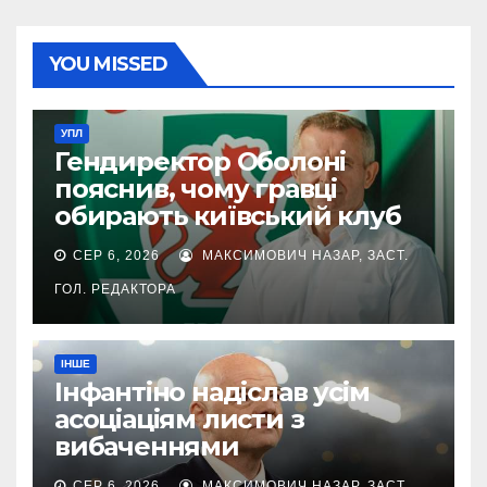
YOU MISSED
УПЛ
Гендиректор Оболоні
пояснив, чому гравці
обирають київський клуб
СЕР 6, 2026
МАКСИМОВИЧ НАЗАР, ЗАСТ.
ГОЛ. РЕДАКТОРА
ІНШЕ
Інфантіно надіслав усім
асоціаціям листи з
вибаченнями
СЕР 6, 2026
МАКСИМОВИЧ НАЗАР, ЗАСТ.