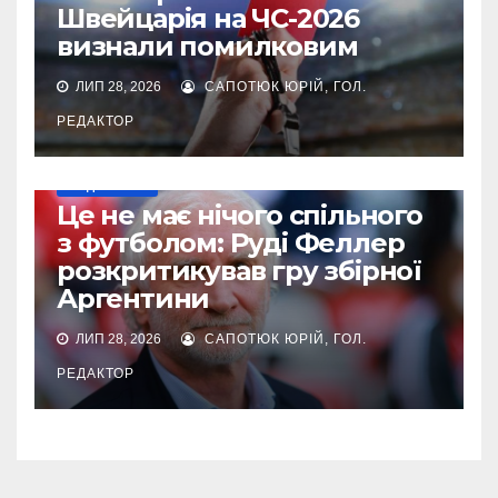
Швейцарія на ЧС-2026
визнали помилковим
ЛИП 28, 2026
САПОТЮК ЮРІЙ, ГОЛ.
РЕДАКТОР
МУНДІАЛЬ-2026
Це не має нічого спільного
з футболом: Руді Феллер
розкритикував гру збірної
Аргентини
ЛИП 28, 2026
САПОТЮК ЮРІЙ, ГОЛ.
РЕДАКТОР