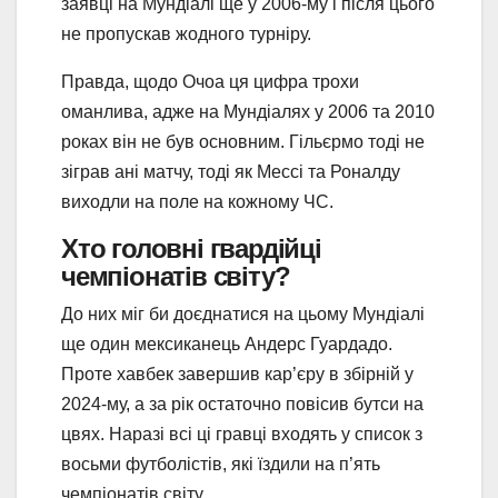
заявці на Мундіалі ще у 2006-му і після цього
не пропускав жодного турніру.
Правда, щодо Очоа ця цифра трохи
оманлива, адже на Мундіалях у 2006 та 2010
роках він не був основним. Гільєрмо тоді не
зіграв ані матчу, тоді як Мессі та Роналду
виходли на поле на кожному ЧС.
Хто головні гвардійці
чемпіонатів світу?
До них міг би доєднатися на цьому Мундіалі
ще один мексиканець Андерс Гуардадо.
Проте хавбек завершив кар’єру в збірній у
2024-му, а за рік остаточно повісив бутси на
цвях. Наразі всі ці гравці входять у список з
восьми футболістів, які їздили на п’ять
чемпіонатів світу.