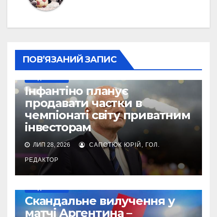
ПОВ’ЯЗАНИЙ ЗАПИС
МУНДІАЛЬ-2026
Інфантіно планує
продавати частки в
чемпіонаті світу приватним
інвесторам
ЛИП 28, 2026
САПОТЮК ЮРІЙ, ГОЛ.
РЕДАКТОР
МУНДІАЛЬ-2026
Cкандальне вилучення у
матчі Аргентина –