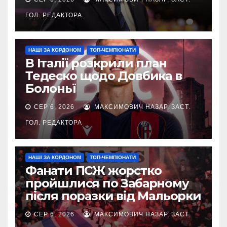
ГОЛ. РЕДАКТОРА
НАШІ ЗА КОРДОНОМ
ТОП-ЧЕМПІОНАТИ
В Італії розкрили план
Тедеско щодо Довбика в
Болоньї
СЕР 6, 2026
МАКСИМОВИЧ НАЗАР, ЗАСТ.
ГОЛ. РЕДАКТОРА
НАШІ ЗА КОРДОНОМ
ТОП-ЧЕМПІОНАТИ
Фанати ПСЖ жорстко
пройшлися по Забарному
після поразки від Мальорки
СЕР 6, 2026
МАКСИМОВИЧ НАЗАР, ЗАСТ.