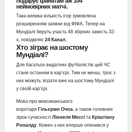
подарує фанатам аж 104
неймовірних матчі.
Така велика кількість ігор зумовлена
розширенням заявки від ФІФА. Тепер на
Мундіалі беруть участь 48 збірних замість 32-
х, повідмляє
24 Канал
.
Хто зіграє на шостому
Мундіалі?
Для багатьох видатних футболістів цей ЧС
стане останнім в кар’єрі. Тим не менш, троє з
них можуть зіграти вже на шостому Мундіалі
у своїй кар’єрі.
Мова про мексиканського
воротаря
Гільєрмо Очоа
, а також головних
зірок сучасності
Ліонеля Мессі
та
Кріштіану
Роналду
. Кожен з них вперше опинився у