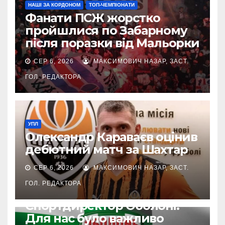
НАШІ ЗА КОРДОНОМ
ТОП-ЧЕМПІОНАТИ
Фанати ПСЖ жорстко
пройшлися по Забарному
після поразки від Мальорки
СЕР 6, 2026
МАКСИМОВИЧ НАЗАР, ЗАСТ.
ГОЛ. РЕДАКТОРА
УПЛ
Олександр Караваєв оцінив
дебютний матч за Шахтар
СЕР 6, 2026
МАКСИМОВИЧ НАЗАР, ЗАСТ.
ГОЛ. РЕДАКТОРА
УПЛ
Спортдиректор Оболоні:
Для нас було важливо