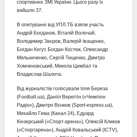
спортивних ЗМІ України. Цього разу їх
вийшло 37.
В опитуванні від УПЛ.ТБ взяли участь
Андрій Богданов, Віталій Волочай,
Володимир Звєров, Валерій Іващенко,
Богдан Когут, Богдан Костюк, Олександр
Мельниченко, Сергій Тищенко, Дмитро
Хомченовський, Микола Цимбал та
Владислав Шалота.
Від журналістів голосували Ілля Береза
(Football.ua), Даніїл Вереітін («Чемпіон
Радіо»), Дмитро Вєнков (Sport-express.ua),
Михайло Гема (Канал 24), Едуард
Кінзерський («Спорт-арена»), Олексій Кликов
(«Спортарена»), Андрій Ковальський (ICTV),