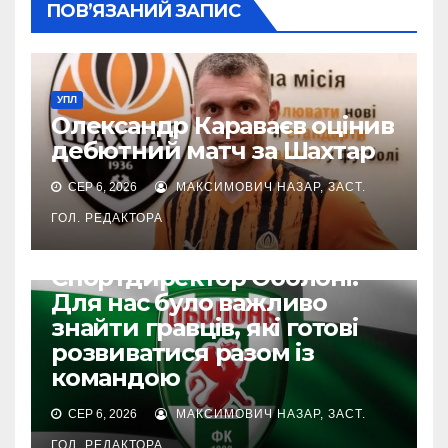
ПОВ’ЯЗАНИЙ ЗАПИС
УПЛ
Олександр Караваєв оцінив
дебютний матч за Шахтар
СЕР 6, 2026
МАКСИМОВИЧ НАЗАР, ЗАСТ.
ГОЛ. РЕДАКТОРА
УПЛ
Спортдиректор Оболоні:
Для нас було важливо
знайти гравців, які готові
розвиватися разом із
командою
СЕР 6, 2026
МАКСИМОВИЧ НАЗАР, ЗАСТ.
ГОЛ. РЕДАКТОРА