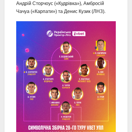
Андрій Сторчоус («Кудрівка»), Амбросій
Чачуа («Карпати») та Денис Кузик (ЛНЗ).