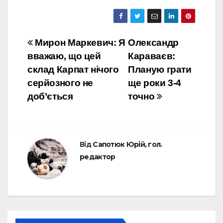
Навігація
Мирон Маркевич: Я
Олександр
вважаю, що цей
Караваєв:
записів
склад Карпат нічого
Планую грати
серйозного не
ще роки 3-4
доб’ється
точно
Від
Сапотюк Юрій, гол.
редактор