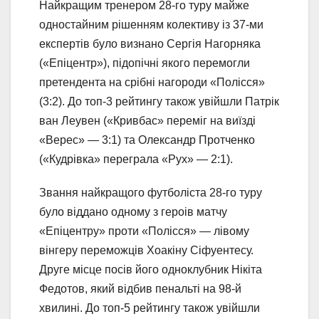
Найкращим тренером 28-го туру майже
одностайним рішенням колективу із 37-ми
експертів було визнано Сергія Нагорняка
(«Епіцентр»), підопічні якого перемогли
претендента на срібні нагороди «Полісся»
(3:2). До топ-3 рейтингу також увійшли Патрік
ван Леувен («Кривбас» переміг на виїзді
«Верес» — 3:1) та Олександр Протченко
(«Кудрівка» переграла «Рух» — 2:1).
Звання найкращого футболіста 28-го туру
було віддано одному з героів матчу
«Епіцентру» проти «Полісся» — лівому
вінгеру переможців Хоакіну Сіфуентесу.
Друге місце посів його одноклубник Нікіта
Федотов, який відбив пенальті на 98-й
хвилині. До топ-5 рейтингу також увійшли