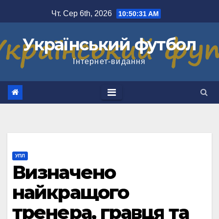
Перейти
Чт. Сер 6th, 2026
10:50:32 AM
до
вмісту
Український футбол
Інтернет-видання
УПЛ
Визначено
найкращого
тренера, гравця та