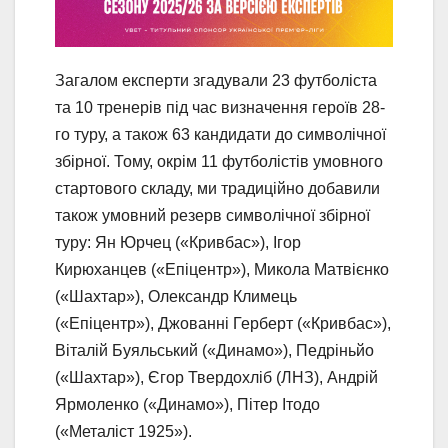
Загалом експерти згадували 23 футболіста
та 10 тренерів під час визначення героїв 28-
го туру, а також 63 кандидати до символічної
збірної. Тому, окрім 11 футболістів умовного
стартового складу, ми традиційно добавили
також умовний резерв символічної збірної
туру: Ян Юрчец («Кривбас»), Ігор
Кирюханцев («Епіцентр»), Микола Матвієнко
(«Шахтар»), Олександр Климець
(«Епіцентр»), Джованні Герберт («Кривбас»),
Віталій Буяльський («Динамо»), Педріньйо
(«Шахтар»), Єгор Твердохліб (ЛНЗ), Андрій
Ярмоленко («Динамо»), Пітер Ітодо
(«Металіст 1925»).