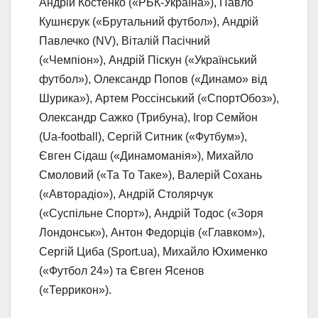
Андрій Костенко («РБК-Україна»), Павло
Кушнєрук («Брутальний футбол»), Андрій
Павлечко (NV), Віталій Пасічний
(«Чемпіон»), Андрій Піскун («Український
футбол»), Олександр Попов («Динамо» від
Шурика»), Артем Россінський («СпортОбоз»),
Олександр Сажко (Трибуна), Ігор Семйон
(Ua-football), Сергій Ситник («Футбум»),
Євген Сідаш («Динамоманія»), Михайло
Смоловий («Та То Таке»), Валерій Сохань
(«Авторадіо»), Андрій Столярчук
(«Суспільне Спорт»), Андрій Тодос («Зоря
Лондонськ»), Антон Федорців («Главком»),
Сергій Циба (Sport.ua), Михайло Юхименко
(«Футбол 24») та Євген Ясенов
(«Террикон»).