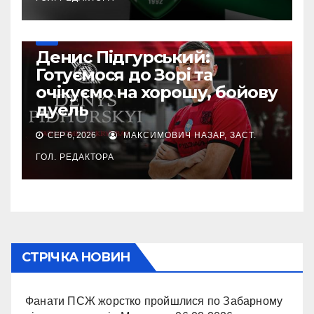
УПЛ
Денис Підгурський:
Готуємося до Зорі та
очікуємо на хорошу, бойову
дуель
СЕР 6, 2026
МАКСИМОВИЧ НАЗАР, ЗАСТ.
ГОЛ. РЕДАКТОРА
СТРІЧКА НОВИН
Фанати ПСЖ жорстко пройшлися по Забарному