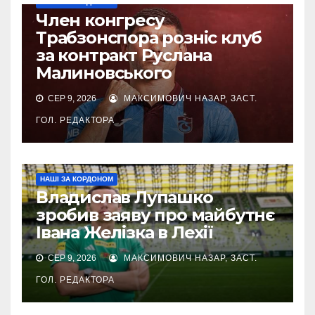
НАШІ ЗА КОРДОНОМ
Член конгресу
Трабзонспора розніс клуб
за контракт Руслана
Малиновського
СЕР 9, 2026
МАКСИМОВИЧ НАЗАР, ЗАСТ.
ГОЛ. РЕДАКТОРА
НАШІ ЗА КОРДОНОМ
Владислав Лупашко
зробив заяву про майбутнє
Івана Желізка в Лехії
СЕР 9, 2026
МАКСИМОВИЧ НАЗАР, ЗАСТ.
ГОЛ. РЕДАКТОРА