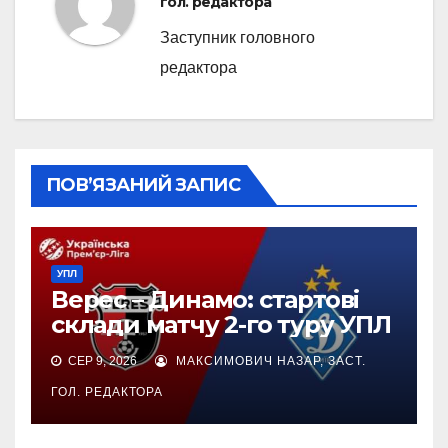
гол. редактора
Заступник головного
редактора
ПОВ’ЯЗАНИЙ ЗАПИС
УПЛ
Верес – Динамо: стартові
склади матчу 2-го туру УПЛ
СЕР 9, 2026
МАКСИМОВИЧ НАЗАР, ЗАСТ.
ГОЛ. РЕДАКТОРА