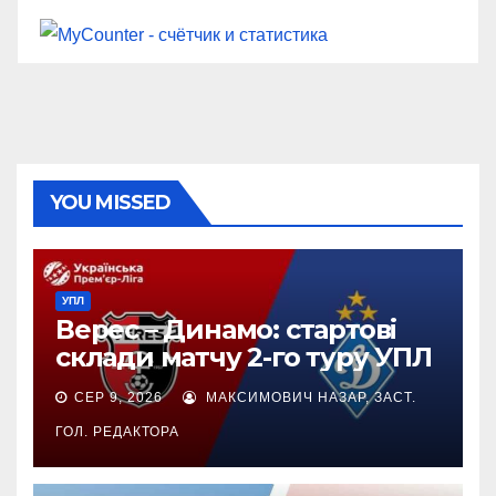
YOU MISSED
УПЛ
Верес – Динамо: стартові
склади матчу 2-го туру УПЛ
СЕР 9, 2026
МАКСИМОВИЧ НАЗАР, ЗАСТ.
ГОЛ. РЕДАКТОРА