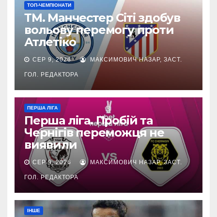
ТОП-ЧЕМПІОНАТИ
ТМ. Манчестер Сіті здобув
вольову перемогу проти
Атлетіко
СЕР 9, 2026
МАКСИМОВИЧ НАЗАР, ЗАСТ.
ГОЛ. РЕДАКТОРА
ПЕРША ЛІГА
Перша ліга. Пробій та
Чернігів переможця не
виявили
СЕР 9, 2026
МАКСИМОВИЧ НАЗАР, ЗАСТ.
ГОЛ. РЕДАКТОРА
ІНШЕ