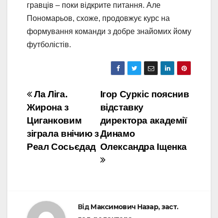
гравців – поки відкрите питання. Але
Пономарьов, схоже, продовжує курс на
формування команди з добре знайомих йому
футболістів.
Навігація
Ла Ліга.
Ігор Суркіс пояснив
Жирона з
відставку
записів
Циганковим
директора академії
зіграла внічию з
Динамо
Реал Сосьєдад
Олександра Іщенка
Від
Максимович Назар, заст.