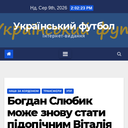
Перейти
Нд. Сер 9th, 2026
2:02:24 PM
до
вмісту
Український футбол
Інтернет-видання
НАШІ ЗА КОРДОНОМ
ТРАНСФЕРИ
УПЛ
Богдан Слюбик
може знову стати
підопічним Віталія