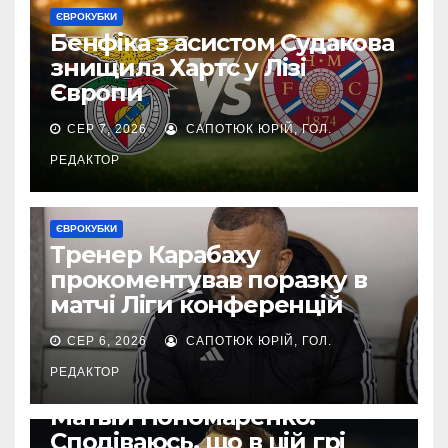
ЄВРОКУБКИ
Бенфіка з асистом Судакова
знищила Хартс у Лізі
Європи
СЕР 7, 2026
САПОТЮК ЮРІЙ, ГОЛ.
РЕДАКТОР
ЄВРОКУБКИ
Тренер Карабаху
прокоментував поразку в
матчі Ліги конференцій
СЕР 6, 2026
САПОТЮК ЮРІЙ, ГОЛ.
РЕДАКТОР
ЄВРОКУБКИ
Матвій Пономаренко:
Сподіваюсь, що в цій грі