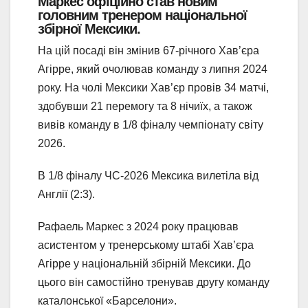
Маркес
офіційно став новим
головним тренером національної
збірної Мексики.
На цій посаді він змінив 67-річного Хав’єра
Агірре, який очолював команду з липня 2024
року. На чолі Мексики Хав’єр провів 34 матчі,
здобувши 21 перемогу та 8 нічиїх, а також
вивів команду в 1/8 фіналу чемпіонату світу
2026.
В 1/8 фіналу ЧС-2026 Мексика вилетіла від
Англії (2:3).
Рафаель Маркес з 2024 року працював
асистентом у тренерському штабі Хав’єра
Агірре у національній збірній Мексики. До
цього він самостійно тренував другу команду
каталонської «Барселони».