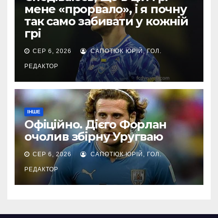
мене «прорвало», і я почну
так само забивати у кожній
грі
СЕР 6, 2026
САПОТЮК ЮРІЙ, ГОЛ.
РЕДАКТОР
ІНШЕ
Офіційно. Дієго Форлан
очолив збірну Уругваю
СЕР 6, 2026
САПОТЮК ЮРІЙ, ГОЛ.
РЕДАКТОР