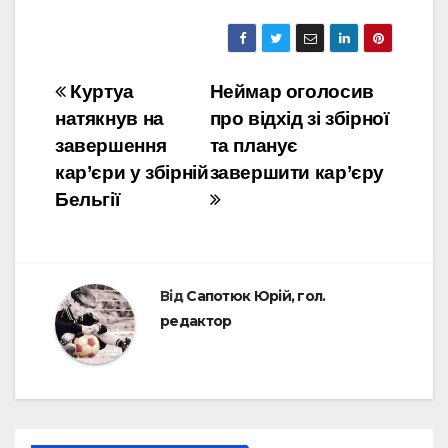
Навігація
Куртуа
Неймар оголосив
натякнув на
про відхід зі збірної
записів
завершення
та планує
кар’єри у збірній
завершити кар’єру
Бельгії
Від
Сапотюк Юрій, гол.
редактор