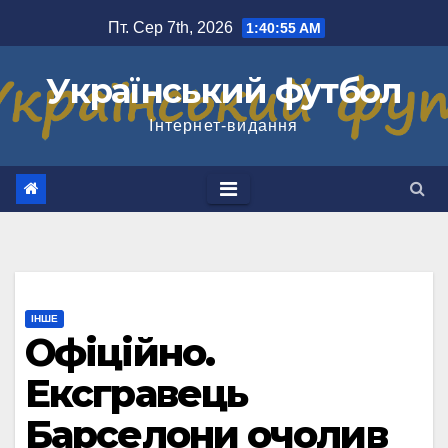
Перейти
Пт. Сер 7th, 2026
1:40:56 AM
до
вмісту
Український футбол
Інтернет-видання
ІНШЕ
Офіційно.
Ексгравець
Барселони очолив