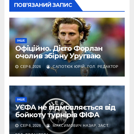
ПОВ’ЯЗАНИЙ ЗАПИС
ІНШЕ
Офіційно. Дієго Форлан
очолив збірну Уругваю
СЕР 6, 2026
САПОТЮК ЮРІЙ, ГОЛ. РЕДАКТОР
ІНШЕ
УЄФА не відмовляється від
бойкоту турнірів ФІФА
СЕР 6, 2026
МАКСИМОВИЧ НАЗАР, ЗАСТ.