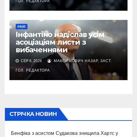
ГОЛ. РЕДАКТОРА
ІНШЕ
Інфантіно надіслав усім
асоціаціям листи з
вибаченнями
СЕР 6, 2026
МАКСИМОВИЧ НАЗАР, ЗАСТ.
ГОЛ. РЕДАКТОРА
СТРІЧКА НОВИН
Бенфіка з асистом Судакова знищила Хартс у