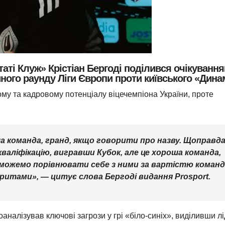
аті Клуж» Крістіан Бергоді поділився очікуванн
йного раунду Ліги Європи проти київського «Дина
му та кадровому потенціалу віцечемпіона України, проте
а команда, гранд, якщо говорити про назву. Щоправда
кваліфікацію, вигравши Кубок, але це хороша команда,
не можемо порівнювати себе з ними за вартістю команд
оритами»
, — цитує слова Бергоді видання Prosport.
налізував ключові загрози у грі «біло-синіх», виділивши лі