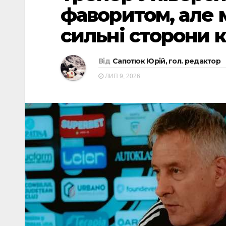
фаворитом, але м
сильні сторони 
Від
Сапотюк Юрій, гол. редактор
ЛИП 9, 2026