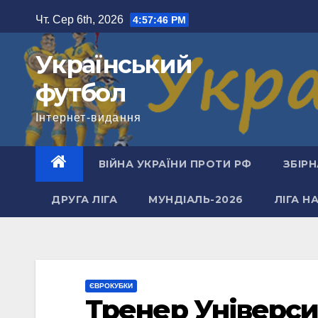
Перейти
Чт. Сер 6th, 2026
4:57:47 PM
до
вмісту
Український
футбол
Інтернет-видання
ВІЙНА УКРАЇНИ ПРОТИ РФ
ЗБІРН
ДРУГА ЛІГА
МУНДІАЛЬ-2026
ЛІГА Н
ЄВРОКУБКИ
Тренер Універси