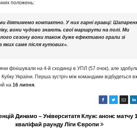
ичних положень:
и діятимемо компактно. У них гарні гравці: Шапарен
ку, вони чудово знають свої маршрути на полі. Ми
нулого сезону вони також дуже ефективно грали зі
із яких саме після кутових»
.
яни фінішували на 4-й сходинці в УПЛ (57 очок), але здобул
в Кубку України. Перша зустріч між командами відбудеться в
ний на
16 липня
.
енцій
Динамо – Університатя Клуж: анонс матчу 1
кваліфай раунду Ліги Європи