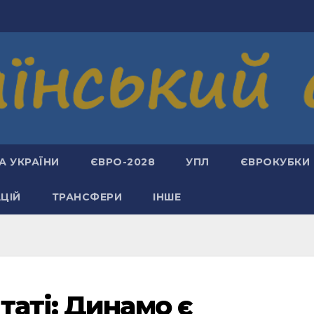
А УКРАЇНИ
ЄВРО-2028
УПЛ
ЄВРОКУБКИ
АЦІЙ
ТРАНСФЕРИ
ІНШЕ
таті: Динамо є