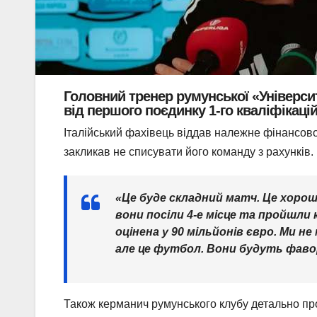
Головний тренер румунської «Університ
від першого поєдинку 1-го кваліфікаці
Італійський фахівець віддав належне фінансово
закликав не списувати його команду з рахунків.
«Це буде складний матч. Це хорош
вони посіли 4-е місце та пройшли 
оцінена у 90 мільйонів євро. Ми 
але це футбол. Вони будуть фав
Також керманич румунського клубу детально проа