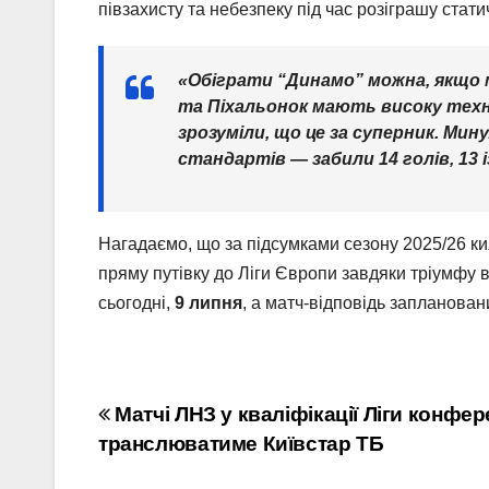
півзахисту та небезпеку під час розіграшу стат
«Обіграти “Динамо” можна, якщо м
та Піхальонок мають високу техні
зрозуміли, що це за суперник. Ми
стандартів — забили 14 голів, 13 
Нагадаємо, що за підсумками сезону 2025/26 ки
пряму путівку до Ліги Європи завдяки тріумфу 
сьогодні,
9 липня
, а матч-відповідь запланова
Навігація
Матчі ЛНЗ у кваліфікації Ліги конфер
транслюватиме Київстар ТБ
записів