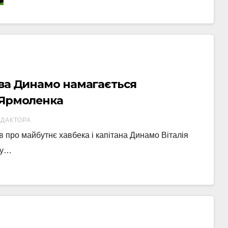
єва Динамо намагається
 Ярмоленка
ЕДАКТОРА
в про майбутнє хавбека і капітана Динамо Віталія
 у…