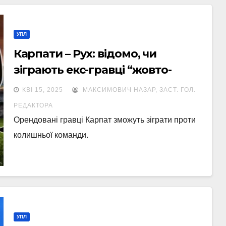
УПЛ
Карпати – Рух: відомо, чи
зіграють екс-гравці “жовто-
чорних” у львівському дербі
КВІ 15, 2025
МАКСИМОВИЧ НАЗАР, ЗАСТ. ГОЛ.
РЕДАКТОРА
Орендовані гравці Карпат зможуть зіграти проти
колишньої команди.
УПЛ