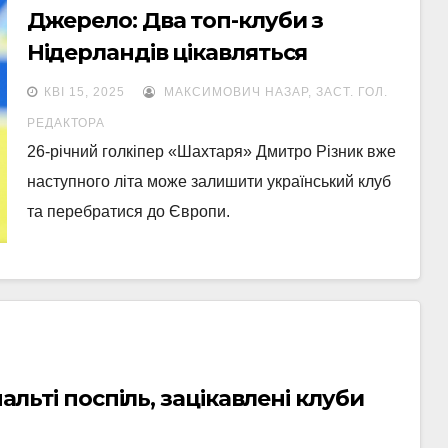
Джерело: Два топ-клуби з
Нідерландів цікавляться
Різником
КВІ 15, 2025
МАКСИМОВИЧ НАЗАР, ЗАСТ. ГОЛ.
РЕДАКТОРА
26-річний голкіпер «Шахтаря» Дмитро Різник вже
наступного літа може залишити український клуб
та перебратися до Європи.
нальті поспіль, зацікавлені клуби