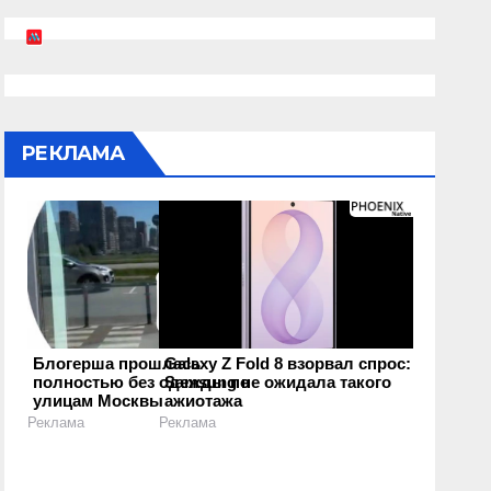
РЕКЛАМА
Блогерша прошлась
Galaxy Z Fold 8 взорвал спрос:
полностью без одежды по
Samsung не ожидала такого
улицам Москвы
ажиотажа
Реклама
Реклама