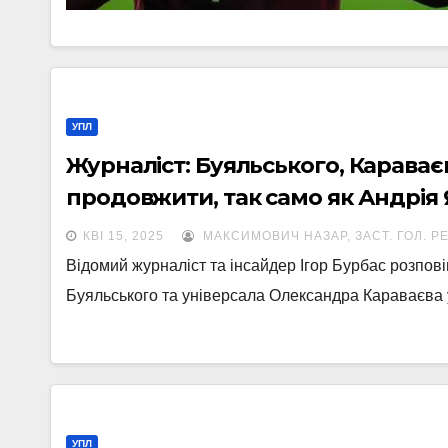
УПЛ
Журналіст: Буяльського, Карава
продовжити, так само як Андрія
КВІ 15, 2025
МАКСИМОВИЧ НАЗАР, ЗАСТ. ГОЛ. Р
Відомий журналіст та інсайдер Ігор Бурбас розпові
Буяльського та універсала Олександра Караваєва
УПЛ