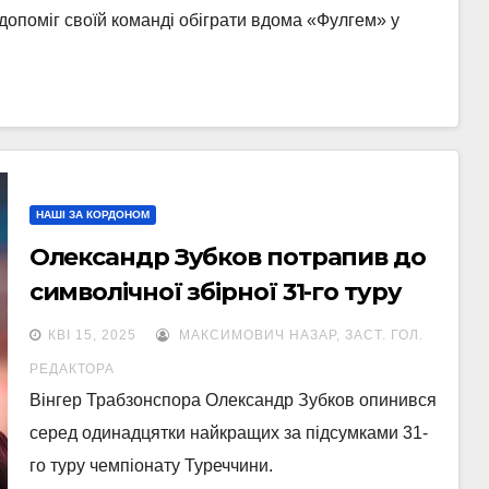
опоміг своїй команді обіграти вдома «Фулгем» у
НАШІ ЗА КОРДОНОМ
Олександр Зубков потрапив до
символічної збірної 31-го туру
Суперліги
КВІ 15, 2025
МАКСИМОВИЧ НАЗАР, ЗАСТ. ГОЛ.
РЕДАКТОРА
Вінгер Трабзонспора Олександр Зубков опинився
серед одинадцятки найкращих за підсумками 31-
го туру чемпіонату Туреччини.