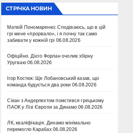
СТРІЧКА НОВИН
Матвій Пономаренко: Сподіваюсь, що в цій
грі мене «прорвало», і я почну так само
забивати у кожній грі
06.08.2026
Офіційно. Дієго Форлан очолив збірну
Уругваю
06.08.2026
Ігор Костюк: Ще Лобановський казав, що
команда будується два роки
06.08.2026
Сікан з Андерлехтом помстився грецькому
ПАОК у Лізі Європи за Динамо
06.08.2026
ЛК, кваліфікація. Динамо мінімально
перемогло Карабах
06.08.2026