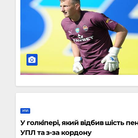
УПЛ
У голкіпері, який відбив шість пе
УПЛ та з-за кордону