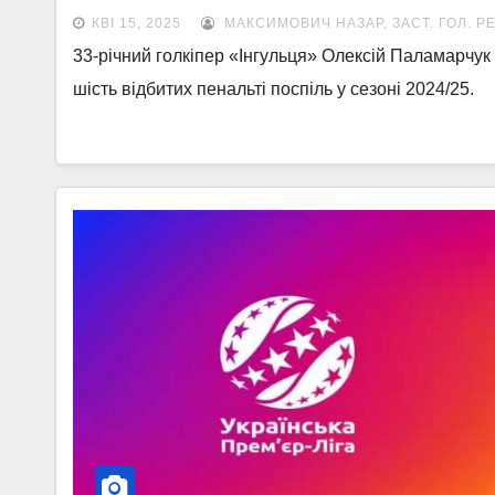
КВІ 15, 2025
МАКСИМОВИЧ НАЗАР, ЗАСТ. ГОЛ. Р
33-річний голкіпер «Інгульця» Олексій Паламарчу
шість відбитих пенальті поспіль у сезоні 2024/25.