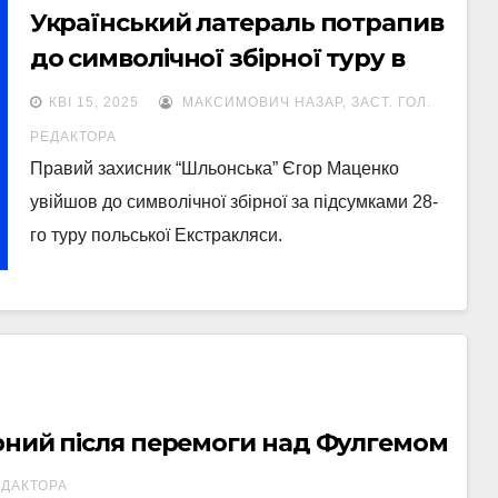
Український латераль потрапив
до символічної збірної туру в
чемпіонаті Польщі
КВІ 15, 2025
МАКСИМОВИЧ НАЗАР, ЗАСТ. ГОЛ.
РЕДАКТОРА
Правий захисник “Шльонська” Єгор Маценко
увійшов до символічної збірної за підсумками 28-
го туру польської Екстракляси.
арний після перемоги над Фулгемом
ЕДАКТОРА