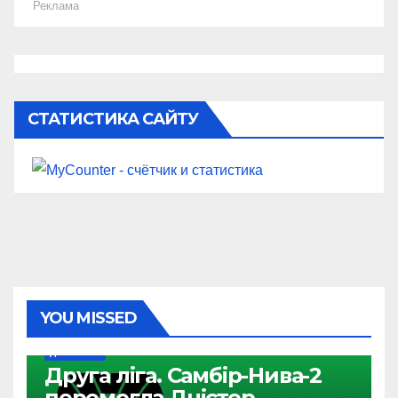
Реклама
СТАТИСТИКА САЙТУ
YOU MISSED
ДРУГА ЛІГА
Друга ліга. Самбір-Нива-2
перемогла Дністер,