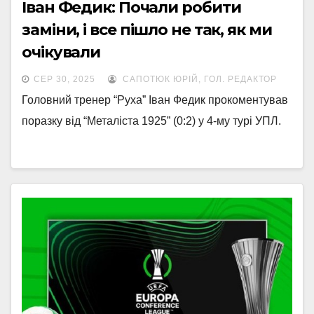
Іван Федик: Почали робити
заміни, і все пішло не так, як ми
очікували
СЕР 30, 2025
САПОТЮК ЮРІЙ, ГОЛ. РЕДАКТОР
Головний тренер “Руха” Іван Федик прокоментував
поразку від “Металіста 1925” (0:2) у 4-му турі УПЛ.