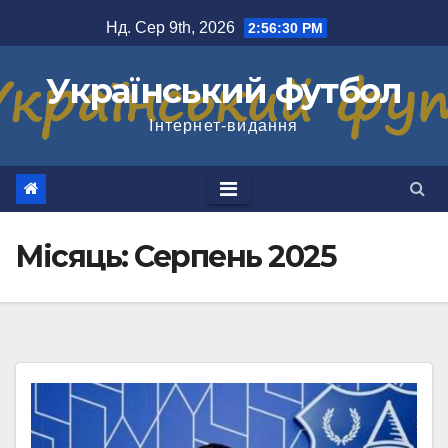
Перейти
Нд. Сер 9th, 2026
2:56:32 PM
до
вмісту
Український футбол
Інтернет-видання
Місяць:
Серпень 2025