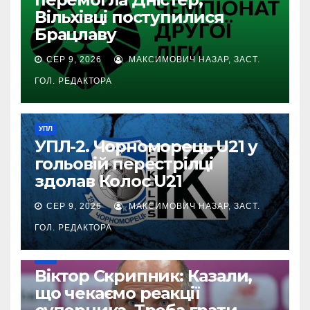
Вільхівці поступилися
Брацлаву
СЕР 9, 2026
МАКСИМОВИЧ НАЗАР, ЗАСТ.
ГОЛ. РЕДАКТОРА
УПЛ
УПЛ-2. Чорноморець U21 у
гольовій перестрілці
здолав Колос U21
СЕР 9, 2026
МАКСИМОВИЧ НАЗАР, ЗАСТ.
ГОЛ. РЕДАКТОРА
УПЛ
Віктор Скрипник: Казали,
що чекаємо реакції