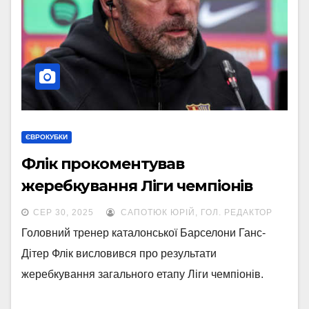
ЄВРОКУБКИ
Флік прокоментував
жеребкування Ліги чемпіонів
СЕР 30, 2025
САПОТЮК ЮРІЙ, ГОЛ. РЕДАКТОР
Головний тренер каталонської Барселони Ганс-
Дітер Флік висловився про результати
жеребкування загального етапу Ліги чемпіонів.