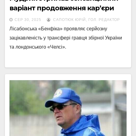
варіант продовження кар’єри
СЕР 30, 2025
САПОТЮК ЮРІЙ, ГОЛ. РЕДАКТОР
Лісабонська «Бенфіка» проявляє серйозну
зацікавленість у трансфері гравця збірної України
та лондонського «Челсі».