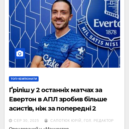
ТОП-ЧЕМПІОНАТИ
Ґріліш у 2 останніх матчах за
Евертон в АПЛ зробив більше
асистів, ніж за попередні 2
розіграші чемпіонату у складі
СЕР 30, 2025
САПОТЮК ЮРІЙ, ГОЛ. РЕДАКТОР
Ман Сіті