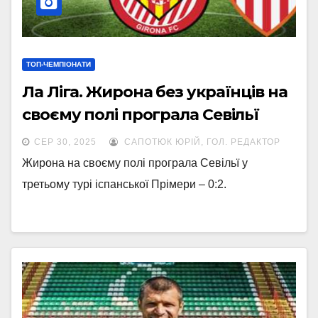
ТОП-ЧЕМПІОНАТИ
Ла Ліга. Жирона без українців на
своєму полі програла Севільї
СЕР 30, 2025
САПОТЮК ЮРІЙ, ГОЛ. РЕДАКТОР
Жирона на своєму полі програла Севільї у
третьому турі іспанської Прімери – 0:2.