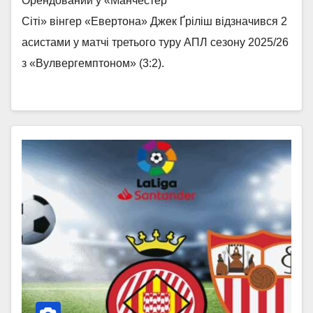
Орендований у «Манчестер
Сіті» вінгер «Евертона» Джек Ґріліш відзначився 2
асистами у матчі третього туру АПЛ сезону 2025/26
з «Вулвергемптоном» (3:2).