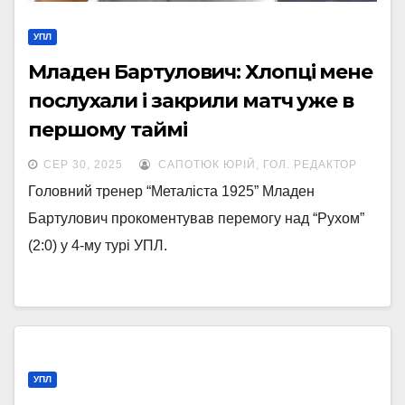
УПЛ
Младен Бартулович: Хлопці мене
послухали і закрили матч уже в
першому таймі
СЕР 30, 2025
САПОТЮК ЮРІЙ, ГОЛ. РЕДАКТОР
Головний тренер “Металіста 1925” Младен
Бартулович прокоментував перемогу над “Рухом”
(2:0) у 4-му турі УПЛ.
УПЛ