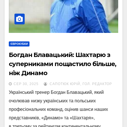
ЄВРОКУБКИ
Богдан Блавацький: Шахтарю з
суперниками пощастило більше,
ніж Динамо
СЕР 30, 2025
САПОТЮК ЮРІЙ, ГОЛ. РЕДАКТОР
Український тренер Богдан Блавацький, який
очолював низку українських та польських
професіональних команд, оцінив шанси наших
представників, «Динамо» та «Шахтаря»,
в третьому за рейтингом континентальному…