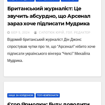
Британський журналіст: Це
звучить абсурдно, що Арсенал
зараз хоче підписати Мудрика
БЕР 5, 2024
САПОТЮК ЮРІЙ, ГОЛ. РЕДАКТОР
Відомий британський журналіст Дін Джонс
спростував чутки про те, що “Арсенал” нібито хоче
підписати українського вінгера “Челсі” Михайла
Мудрика.
НАШІ ЗА КОРДОНОМ
ТОП-ЧЕМПІОНАТИ
Єгор Ярмолюк: Буду доводити