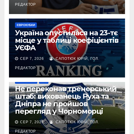
РЕДАКТОР
ЄВРОКУБКИ
Україна опустилася на 23-тє
місце у таблиці коефіцієнтів
УЄФА
СЕР 7, 2026
САПОТЮК ЮРІЙ, ГОЛ.
РЕДАКТОР
ТРАНСФЕРИ
УПЛ
Не переконав тренерський
штаб: вихованець Руха та
Дніпра не пройшов
перегляд у Чорноморці
СЕР 7, 2026
САПОТЮК ЮРІЙ, ГОЛ.
РЕДАКТОР