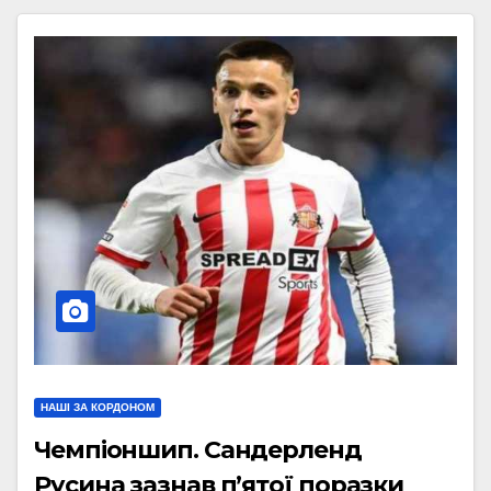
НАШІ ЗА КОРДОНОМ
Чемпіоншип. Сандерленд
Русина зазнав п’ятої поразки