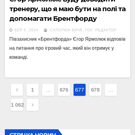
тренеру, що я маю бути на полі та
допомагати Брентфорду
БЕР 5, 2024
САПОТЮК ЮРІЙ, ГОЛ. РЕДАКТОР
Півзахисник «Брентфорда» Єгор Ярмолюк відповів
на питання про ігровий час, який він отримує у
команді.
Навігація
1
…
676
677
678
…
записів
1 062