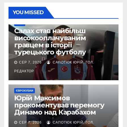
YOU MISSED
ІНШЕ
Салах став найбільш
високооплачуваним
гравцем в історії
турецького футболу
СЕР 7, 2026
САПОТЮК ЮРІЙ, ГОЛ.
РЕДАКТОР
ЄВРОКУБКИ
Юрій Максимов
прокоментував перемогу
Динамо над Карабахом
СЕР 7, 2026
САПОТЮК ЮРІЙ, ГОЛ.