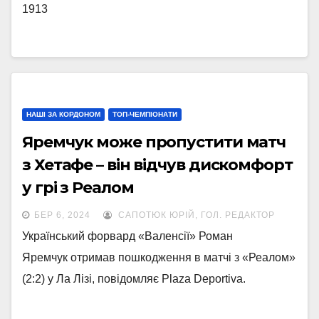
1913
НАШІ ЗА КОРДОНОМ
ТОП-ЧЕМПІОНАТИ
Яремчук може пропустити матч
з Хетафе – він відчув дискомфорт
у грі з Реалом
БЕР 6, 2024
САПОТЮК ЮРІЙ, ГОЛ. РЕДАКТОР
Український форвард «Валенсії» Роман
Яремчук отримав пошкодження в матчі з «Реалом»
(2:2) у Ла Лізі, повідомляє Plaza Deportiva.