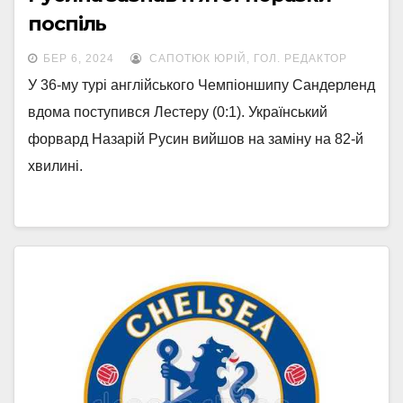
поспіль
БЕР 6, 2024
САПОТЮК ЮРІЙ, ГОЛ. РЕДАКТОР
У 36-му турі англійського Чемпіоншипу Сандерленд
вдома поступився Лестеру (0:1). Український
форвард Назарій Русин вийшов на заміну на 82-й
хвилині.