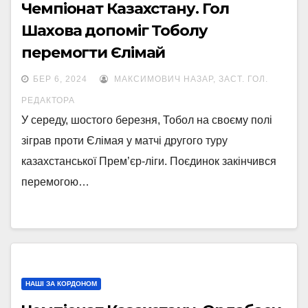
Чемпіонат Казахстану. Гол
Шахова допоміг Тоболу
перемогти Єлімай
БЕР 6, 2024
МАКСИМОВИЧ НАЗАР, ЗАСТ. ГОЛ.
РЕДАКТОРА
У середу, шостого березня, Тобол на своєму полі
зіграв проти Єлімая у матчі другого туру
казахстанської Прем’єр-ліги. Поєдинок закінчився
перемогою…
НАШІ ЗА КОРДОНОМ