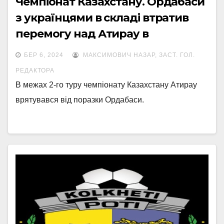
Чемпіонат Казахстану. Ордабаси
з українцями в складі втратив
перемогу над Атирау в
компенсований час
БЕР 6, 2024
МАКСИМОВИЧ НАЗАР, ЗАСТ. ГОЛ.
РЕДАКТОРА
В межах 2-го туру чемпіонату Казахстану Атирау
врятувався від поразки Ордабаси.