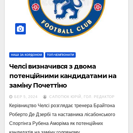
НАШІ ЗА КОРДОНОМ
ТОП-ЧЕМПІОНАТИ
Челсі визначився з двома
потенційними кандидатами на
заміну Почеттіно
БЕР 5, 2024
САПОТЮК ЮРІЙ, ГОЛ. РЕДАКТОР
Керівництво Челсі розглядає тренера Брайтона
Роберто Де Дзербі та наставника лісабонського
Спортінга Рубена Аморіма як потенційних
кандидатів на заміну головному…