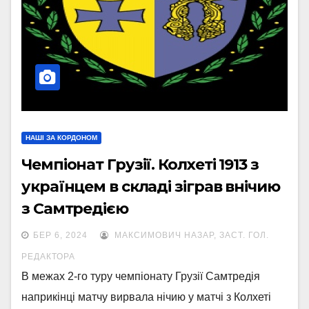
НАШІ ЗА КОРДОНОМ
Чемпіонат Грузії. Колхеті 1913 з
українцем в складі зіграв внічию
з Самтредією
БЕР 6, 2024
МАКСИМОВИЧ НАЗАР, ЗАСТ. ГОЛ.
РЕДАКТОРА
В межах 2-го туру чемпіонату Грузії Самтредія
наприкінці матчу вирвала нічию у матчі з Колхеті