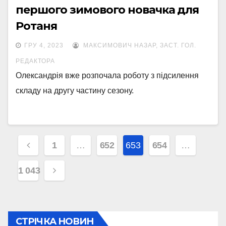
першого зимового новачка для
Ротаня
ГРУ 4, 2023
МАКСИМОВИЧ НАЗАР, ЗАСТ. ГОЛ.
РЕДАКТОРА
Олександрія вже розпочала роботу з підсилення
складу на другу частину сезону.
Навігація
1
…
652
653
654
…
записів
1 043
СТРІЧКА НОВИН