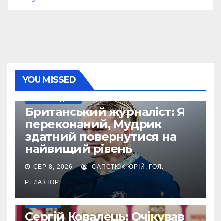
YOU MISSED
НАШІ ЗА КОРДОНОМ
Британський журналіст: Я
переконаний, Мудрик
здатний повернутися на
найвищий рівень
СЕР 8, 2026
САПОТЮК ЮРІЙ, ГОЛ.
РЕДАКТОР
ЄВРОКУБКИ
Сергій Ковалець: Очікував