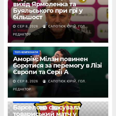
вихід Ярмоленка та
Буяльського при грі у
більшост
СЕР 8, 2026
САПОТЮК ЮРІЙ, ГОЛ.
РЕДАКТОР
ТОП-ЧЕМПІОНАТИ
Аморім: Мілан повинен
боротися за перемогу в Лізі
Європи та Серії А
СЕР 8, 2026
САПОТЮК ЮРІЙ, ГОЛ.
РЕДАКТОР
ТОП-ЧЕМПІОНАТИ
Барселона скасувала
товариський матч у