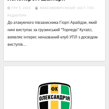
ГРУ 5, 2023
МАКСИМОВИЧ НАЗАР, ЗАСТ. ГОЛ.
РЕДАКТОРА
До атакуючого півзахисника Гіоргі Арабідзе, який
нині виступає за грузинський “Торпедо” Кутаїсі,
виявляє інтерес неназваний клуб УПЛ з досвідом
виступів…