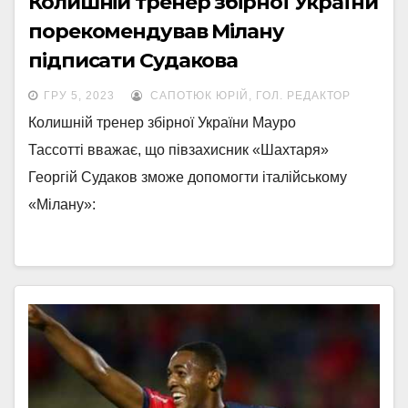
Колишній тренер збірної України
порекомендував Мілану
підписати Судакова
ГРУ 5, 2023
САПОТЮК ЮРІЙ, ГОЛ. РЕДАКТОР
Колишній тренер збірної України Мауро
Тассотті вважає, що півзахисник «Шахтаря»
Георгій Судаков зможе допомогти італійському
«Мілану»: