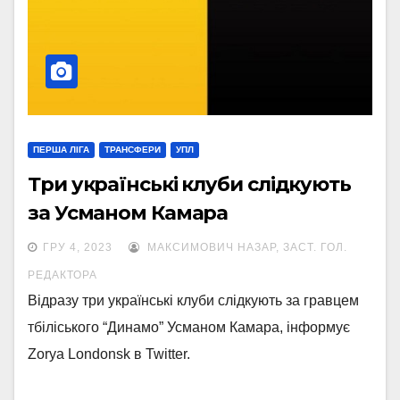
ПЕРША ЛІГА
ТРАНСФЕРИ
УПЛ
Три українські клуби слідкують
за Усманом Камара
ГРУ 4, 2023
МАКСИМОВИЧ НАЗАР, ЗАСТ. ГОЛ.
РЕДАКТОРА
Відразу три українські клуби слідкують за гравцем
тбіліського “Динамо” Усманом Камара, інформує
Zorya Londonsk в Twitter.