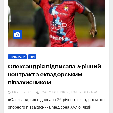
ТРАНСФЕРИ
УПЛ
Олександрія підписала 3-річний
контракт з еквадорським
півзахисником
ГРУ 5, 2023
САПОТЮК ЮРІЙ, ГОЛ. РЕДАКТОР
«Олександрія» підписала 26-річного еквадорського
опорного півзахисника Медісона Хуліо, який