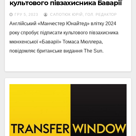
культового півзахисника Баварії
ГРУ 5, 2023
САПОТЮК ЮРІЙ, ГОЛ. РЕДАКТОР
Англійський «Манчестер Юнайтед» влітку 2024
року спробує підписати культового півзахисника
мюнхенської «Баварії» Томаса Мюллера,
повідомляє британське видання The Sun.