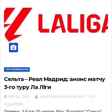
ТОП-ЧЕМПІОНАТИ
Сельта – Реал Мадрид: анонс матчу
3-го туру Ла Ліги
СЕР 25, 2023
МАКСИМОВИЧ НАЗАР, ЗАСТ. ГОЛ.
РЕДАКТОРА
Прімера. 3-й тур 25 серпня. Віго. “Балаїдос” “Сельта”