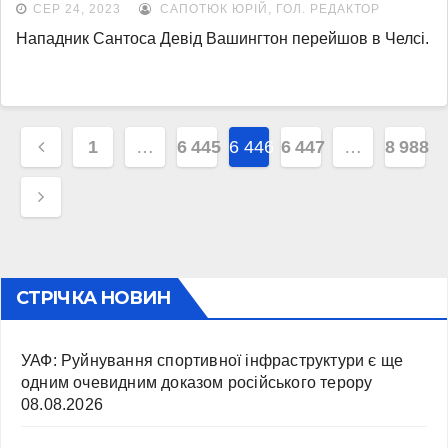
СЕР 24, 2023
САПОТЮК ЮРІЙ, ГОЛ. РЕДАКТОР
Нападник Сантоса Девід Вашингтон перейшов в Челсі.
Навігація
1
…
6 445
6 446
6 447
…
8 988
записів
СТРІЧКА НОВИН
УАФ: Руйнування спортивної інфраструктури є ще
одним очевидним доказом російського терору
08.08.2026