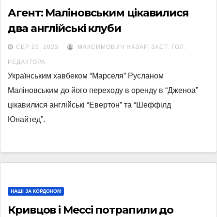
Агент: Маліновським цікавилися
два англійські клуби
СЕР 25, 2023
МАКСИМОВИЧ НАЗАР, ЗАСТ. ГОЛ.
РЕДАКТОРА
Українським хавбеком “Марселя” Русланом
Маліновським до його переходу в оренду в “Дженоа”
цікавилися англійські “Евертон” та “Шеффілд
Юнайтед”.
НАШІ ЗА КОРДОНОМ
Кривцов і Мессі потрапили до