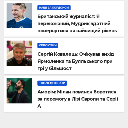
НАШІ ЗА КОРДОНОМ
Британський журналіст: Я
переконаний, Мудрик здатний
повернутися на найвищий рівень
ЄВРОКУБКИ
Сергій Ковалець: Очікував вихід
Ярмоленка та Буяльського при
грі у більшост
ТОП-ЧЕМПІОНАТИ
Аморім: Мілан повинен боротися
за перемогу в Лізі Європи та Серії
А