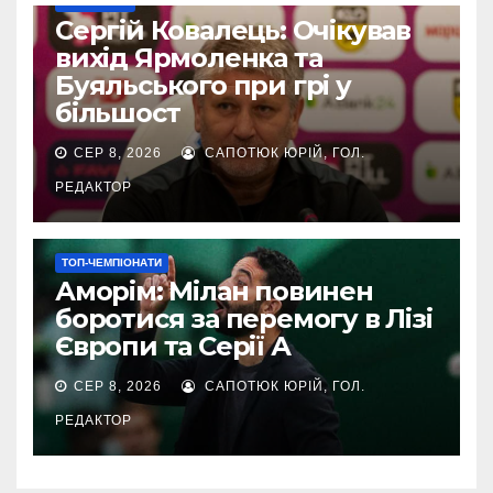
ЄВРОКУБКИ
Сергій Ковалець: Очікував
вихід Ярмоленка та
Буяльського при грі у
більшост
СЕР 8, 2026
САПОТЮК ЮРІЙ, ГОЛ.
РЕДАКТОР
ТОП-ЧЕМПІОНАТИ
Аморім: Мілан повинен
боротися за перемогу в Лізі
Європи та Серії А
СЕР 8, 2026
САПОТЮК ЮРІЙ, ГОЛ.
РЕДАКТОР