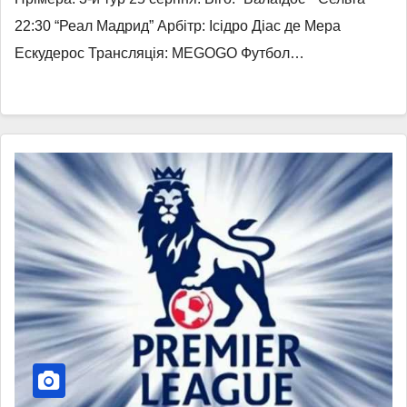
22:30 “Реал Мадрид” Арбітр: Ісідро Діас де Мера
Ескудерос Трансляція: MEGOGO Футбол…