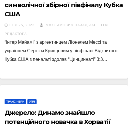
символічної збірної півфіналу Кубка
США
СЕР 25, 2023
МАКСИМОВИЧ НАЗАР, ЗАСТ. ГОЛ.
РЕДАКТОРА
“Інтер Майамі” з аргентинцем Ліонелем Мессі та
українцем Сергієм Кривцовим у півфіналі Відкритого
Кубка США з пенальті здолав “Цинциннаті” 3:3…
ТРАНСФЕРИ
УПЛ
Джерело: Динамо знайшло
потенційного новачка в Хорватії