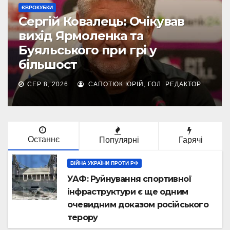
ЄВРОКУБКИ
Сергій Ковалець: Очікував
вихід Ярмоленка та
Буяльського при грі у
більшост
СЕР 8, 2026
САПОТЮК ЮРІЙ, ГОЛ. РЕДАКТОР
Останнє
Популярні
Гарячі
ВІЙНА УКРАЇНИ ПРОТИ РФ
УАФ: Руйнування спортивної
інфраструктури є ще одним
очевидним доказом російського
терору