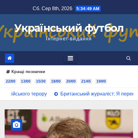
Перейти
Сб. Сер 8th, 2026
5:34:50 AM
до
вмісту
Український футбол
Інтернет-видання
Кращі позначки
22/00
13/00
15/30
18/00
20/00
21/45
19/00
терору
Британський журналіст: Я переконаний, Мудрик