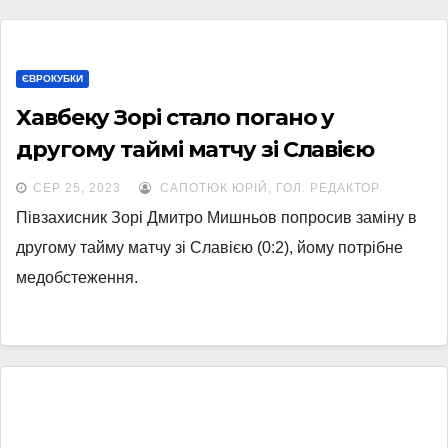
ЄВРОКУБКИ
Хавбеку Зорі стало погано у
другому таймі матчу зі Славією
СЕР 25, 2023
САПОТЮК ЮРІЙ, ГОЛ. РЕДАКТОР
Півзахисник Зорі Дмитро Мишньов попросив заміну в
другому тайму матчу зі Славією (0:2), йому потрібне
медобстеження.