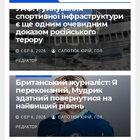
ВІЙНА УКРАЇНИ ПРОТИ РФ
УАФ: Руйнування
спортивної інфраструктури
є ще одним очевидним
доказом російського
терору
СЕР 8, 2026
САПОТЮК ЮРІЙ, ГОЛ.
РЕДАКТОР
НАШІ ЗА КОРДОНОМ
Британський журналіст: Я
переконаний, Мудрик
здатний повернутися на
найвищий рівень
СЕР 8, 2026
САПОТЮК ЮРІЙ, ГОЛ.
РЕДАКТОР