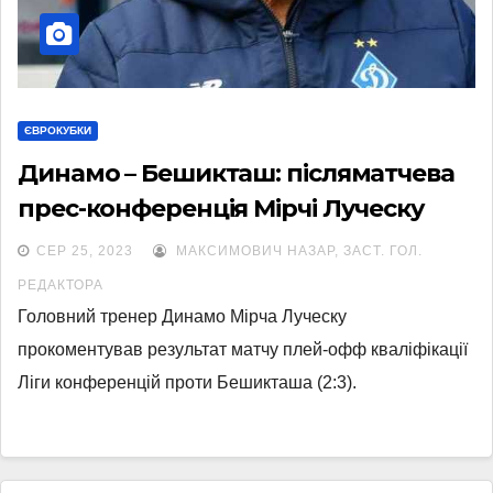
ЄВРОКУБКИ
Динамо – Бешикташ: післяматчева
прес-конференція Мірчі Луческу
СЕР 25, 2023
МАКСИМОВИЧ НАЗАР, ЗАСТ. ГОЛ.
РЕДАКТОРА
Головний тренер Динамо Мірча Луческу
прокоментував результат матчу плей-офф кваліфікації
Ліги конференцій проти Бешикташа (2:3).