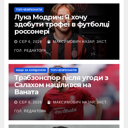
ТОП-ЧЕМПІОНАТИ
Лука Модрич: Я хочу
здобути трофеї в футболці
россонері
СЕР 6, 2026
МАКСИМОВИЧ НАЗАР, ЗАСТ.
ГОЛ. РЕДАКТОРА
НАШІ ЗА КОРДОНОМ
ТОП-ЧЕМПІОНАТИ
Трабзонспор після угоди з
Салахом націлився на
Ваната
СЕР 6, 2026
МАКСИМОВИЧ НАЗАР, ЗАСТ.
ГОЛ. РЕДАКТОРА