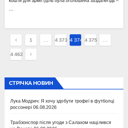
кошти для армії (ціль була оголошена заздалегідь –
…
Навігація
1
…
4 373
4 374
4 375
…
записів
4 462
СТРІЧКА НОВИН
Лука Модрич: Я хочу здобути трофеї в футболці
россонері
06.08.2026
Трабзонспор після угоди з Салахом націлився