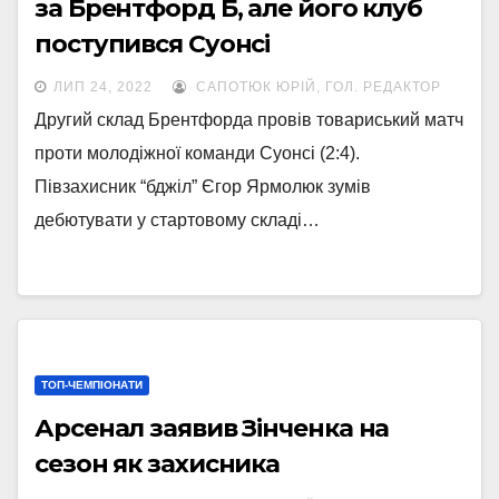
за Брентфорд Б, але його клуб
поступився Суонсі
ЛИП 24, 2022
САПОТЮК ЮРІЙ, ГОЛ. РЕДАКТОР
Другий склад Брентфорда провів товариський матч
проти молодіжної команди Суонсі (2:4).
Півзахисник “бджіл” Єгор Ярмолюк зумів
дебютувати у стартовому складі…
ТОП-ЧЕМПІОНАТИ
Арсенал заявив Зінченка на
сезон як захисника