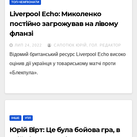
ТОП-ЧЕМПІОНАТИ
Liverpool Echo: Миколенко
постійно загрожував на лівому
фланзі
ЛИП 24, 2022
САПОТЮК ЮРІЙ, ГОЛ. РЕДАКТОР
Відомий британський ресурс Liverpool Echo високо
оцінив дії українця у товариському матчі проти
«Блекпула».
ІНШЕ
УПЛ
Юрій Вірт: Це була бойова гра, в