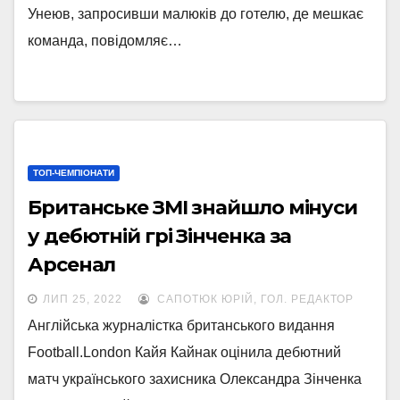
Унеюв, запросивши малюків до готелю, де мешкає
команда, повідомляє…
ТОП-ЧЕМПІОНАТИ
Британське ЗМІ знайшло мінуси
у дебютній грі Зінченка за
Арсенал
ЛИП 25, 2022
САПОТЮК ЮРІЙ, ГОЛ. РЕДАКТОР
Англійська журналістка британського видання
Football.London Кайя Кайнак оцінила дебютний
матч українського захисника Олександра Зінченка