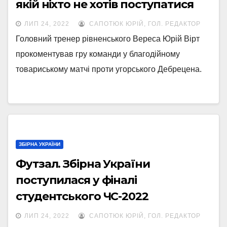
якій ніхто не хотів поступатися
ЛИП 24, 2022
САПОТЮК ЮРІЙ, ГОЛ. РЕДАКТОР
Головний тренер рівненського Вереса Юрій Вірт
прокоментував гру команди у благодійному
товариському матчі проти угорського Дебрецена.
ЗБІРНА УКРАЇНИ
Футзал. Збірна України
поступилася у фіналі
студентського ЧС-2022
ЛИП 24, 2022
САПОТЮК ЮРІЙ, ГОЛ. РЕДАКТОР