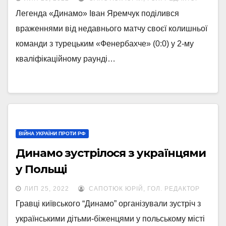
Легенда «Динамо» Іван Яремчук поділився
враженнями від недавнього матчу своєї колишньої
команди з турецьким «Фенербахче» (0:0) у 2-му
кваліфікаційному раунді…
ВІЙНА УКРАЇНИ ПРОТИ РФ
Динамо зустрілося з українцями
у Польщі
ЛИП 25, 2022
САПОТЮК ЮРІЙ, ГОЛ. РЕДАКТОР
Гравці київського “Динамо” організували зустріч з
українськими дітьми-біженцями у польському місті