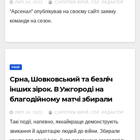
ЛИП 24, 2022
САПОТЮК ЮРІЙ, ГОЛ. РЕДАКТОР
“Арсенал” опублікував на своєму сайті заявку
команди на сезон.
ІНШЕ
Срна, Шовковський та безліч
інших зірок. В Ужгороді на
благодійному матчі збирали
мільйон для ЗСУ
ЛИП 24, 2022
САПОТЮК ЮРІЙ, ГОЛ. РЕДАКТОР
Такі події, напевно, якнайкраще демонструють
звикання й адаптацію людей до війни. Збирали