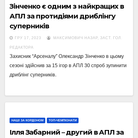
Зінченко є одним з найкращих в
АПЛ за протидіями дриблінгу
суперників
ГРУ 17, 2023
МАКСИМОВИЧ НАЗАР, ЗАСТ. ГОЛ.
РЕДАКТОРА
Захисник “Арсеналу” Олександр Зінченко в цьому
сезоні здійснив за 15 ігор в АПЛ 30 спроб зупинити
дриблінг суперників.
НАШІ ЗА КОРДОНОМ
ТОП-ЧЕМПІОНАТИ
Ілля Забарний – другий в АПЛ за