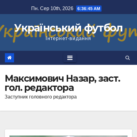
Перейти
Пн. Сер 10th, 2026
6:36:46 AM
до
вмісту
Український футбол
Інтернет-видання
Максимович Назар, заст.
гол. редактора
Заступник головного редактора