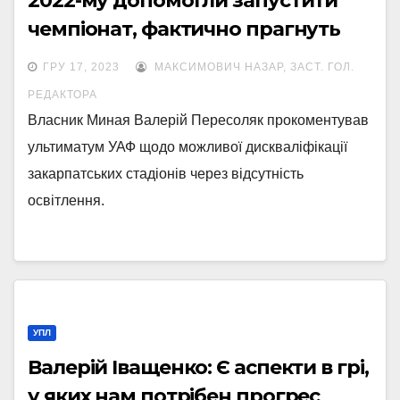
2022-му допомогли запустити
чемпіонат, фактично прагнуть
виключити нас з УПЛ
ГРУ 17, 2023
МАКСИМОВИЧ НАЗАР, ЗАСТ. ГОЛ.
РЕДАКТОРА
Власник Миная Валерій Пересоляк прокоментував
ультиматум УАФ щодо можливої дискваліфікації
закарпатських стадіонів через відсутність
освітлення.
УПЛ
Валерій Іващенко: Є аспекти в грі,
у яких нам потрібен прогрес