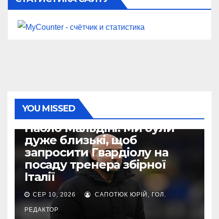
YOU MISSED
ІНШЕ
Паоло Мальдіні: Ми були
дуже близькі, щоб
запросити Гвардіолу на
посаду тренера збірної
Італії
СЕР 10, 2026
САПОТЮК ЮРІЙ, ГОЛ.
РЕДАКТОР