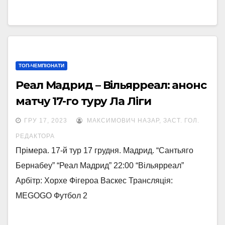
ТОП-ЧЕМПІОНАТИ
Реал Мадрид – Вільярреал: анонс
матчу 17-го туру Ла Ліги
ГРУ 17, 2023
МАКСИМОВИЧ НАЗАР, ЗАСТ. ГОЛ.
РЕДАКТОРА
Прімера. 17-й тур 17 грудня. Мадрид. “Сантьяго
Бернабеу” “Реал Мадрид” 22:00 “Вільярреал”
Арбітр: Хорхе Фігероа Васкес Трансляція:
MEGOGO Футбол 2