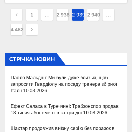
Навігація
1
…
2 938
2 939
2 940
…
записів
4 482
СТРІЧКА НОВИН
Паоло Мальдіні: Ми були дуже близькі, щоб
запросити Гвардіолу на посаду тренера збірної
Італії
10.08.2026
Ефект Салаха в Туреччині: Трабзонспор продав
18 тисяч абонементів за три дні
10.08.2026
Шахтар продовжив виїзну серію без поразок в