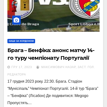
НАШІ ЗА КОРДОНОМ
Брага – Бенфіка: анонс матчу 14-
го туру чемпіонату Португалії
ГРУ 17, 2023
МАКСИМОВИЧ НАЗАР, ЗАСТ. ГОЛ.
РЕДАКТОРА
17 грудня 2023 року. 22:30. Брага. Стадіон
“Мунісіпаль” Чемпіонат Португалії. 14-й тур “Брага”
– “Бенфіка” (Лісабон) Де подивитися: Megogo
Пропустять…