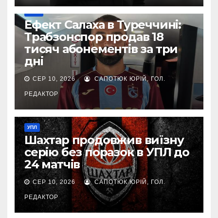
ІНШЕ
Ефект Салаха в Туреччині:
Трабзонспор продав 18
тисяч абонементів за три
дні
СЕР 10, 2026
САПОТЮК ЮРІЙ, ГОЛ.
РЕДАКТОР
УПЛ
Шахтар продовжив виїзну
серію без поразок в УПЛ до
24 матчів
СЕР 10, 2026
САПОТЮК ЮРІЙ, ГОЛ.
РЕДАКТОР