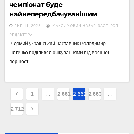
чемпіонат буде
найнепередбачуванішим
ЛИП 11, 2022
МАКСИМОВИЧ НАЗАР, ЗАСТ. ГОЛ.
РЕДАКТОРА
Відомий український наставник Володимир
Пятенко поділився очікуваннями від воєнної
першості.
Навігація
1
…
2 661
2 662
2 663
…
записів
2 712