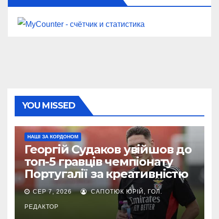
YOU MISSED
НАШІ ЗА КОРДОНОМ
Георгій Судаков увійшов до
топ-5 гравців чемпіонату
Португалії за креативністю
СЕР 7, 2026
САПОТЮК ЮРІЙ, ГОЛ.
РЕДАКТОР
ЄВРОКУБКИ