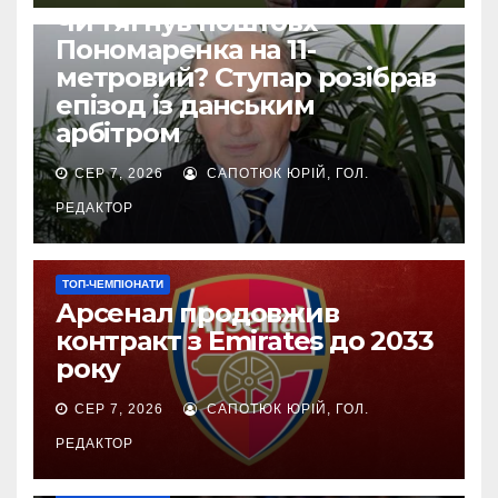
Чи тягнув поштовх
Пономаренка на 11-
метровий? Ступар розібрав
епізод із данським
арбітром
СЕР 7, 2026
САПОТЮК ЮРІЙ, ГОЛ.
РЕДАКТОР
ТОП-ЧЕМПІОНАТИ
Арсенал продовжив
контракт з Emirates до 2033
року
СЕР 7, 2026
САПОТЮК ЮРІЙ, ГОЛ.
РЕДАКТОР
ТОП-ЧЕМПІОНАТИ