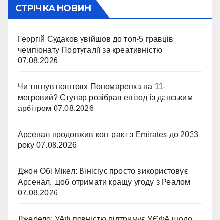
СТРІЧКА НОВИН
Георгій Судаков увійшов до топ-5 гравців
чемпіонату Португалії за креативністю
07.08.2026
Чи тягнув поштовх Пономаренка на 11-
метровий? Ступар розібрав епізод із данським
арбітром
07.08.2026
Арсенал продовжив контракт з Emirates до 2033
року
07.08.2026
Джон Обі Мікел: Вінісіус просто використовує
Арсенал, щоб отримати кращу угоду з Реалом
07.08.2026
Джерело: УАФ повністю підтримує УЄФА щодо