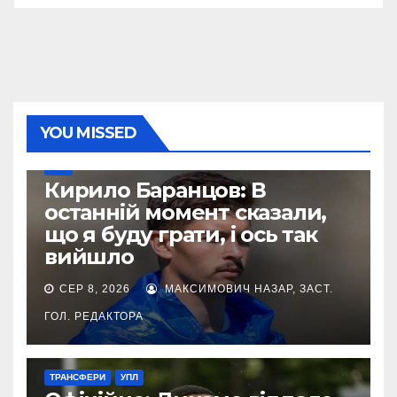
YOU MISSED
УПЛ
Кирило Баранцов: В
останній момент сказали,
що я буду грати, і ось так
вийшло
СЕР 8, 2026
МАКСИМОВИЧ НАЗАР, ЗАСТ.
ГОЛ. РЕДАКТОРА
ТРАНСФЕРИ
УПЛ