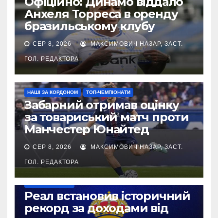
Офіційно: Динамо віддало
Анхеля Торреса в оренду
бразильському клубу
СЕР 8, 2026
МАКСИМОВИЧ НАЗАР, ЗАСТ.
ГОЛ. РЕДАКТОРА
НАШІ ЗА КОРДОНОМ
ТОП-ЧЕМПІОНАТИ
Забарний отримав оцінку
за товариський матч проти
Манчестер Юнайтед
СЕР 8, 2026
МАКСИМОВИЧ НАЗАР, ЗАСТ.
ГОЛ. РЕДАКТОРА
ТОП-ЧЕМПІОНАТИ
Реал встановив історичний
рекорд за доходами від