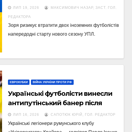
ЛИП 19, 2026
МАКСИМОВИЧ НАЗАР, ЗАСТ. ГОЛ.
РЕДАКТОРА
Зоря ризикує втратити двох іноземних футболістів
напередодні старту нового сезону УПЛ.
ЄВРОКУБКИ
ВІЙНА УКРАЇНИ ПРОТИ РФ
Українські футболісти винесли
антипутінський банер після
матчу Ліги чемпіонів
ЛИП 16, 2026
САПОТЮК ЮРІЙ, ГОЛ. РЕДАКТОР
Українські легіонери румунського клубу