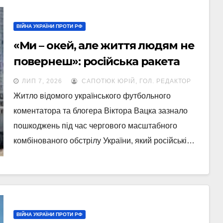
ВІЙНА УКРАЇНИ ПРОТИ РФ
«Ми – окей, але життя людям не
повернеш»: російська ракета
понівечила будинок відомого
ЛИП 7, 2026
САПОТЮК ЮРІЙ, ГОЛ. РЕДАКТОР
коментатора
Житло відомого українського футбольного
коментатора та блогера Віктора Вацка зазнало
пошкоджень під час чергового масштабного
комбінованого обстрілу України, який російські…
ВІЙНА УКРАЇНИ ПРОТИ РФ