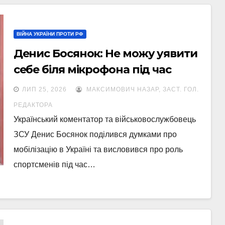
ВІЙНА УКРАЇНИ ПРОТИ РФ
Денис Босянок: Не можу уявити
себе біля мікрофона під час
війни. Якого чорта ви там
ЛИП 25, 2026
МАКСИМОВИЧ НАЗАР, ЗАСТ. ГОЛ.
сидите?
РЕДАКТОРА
Український коментатор та військовослужбовець
ЗСУ Денис Босянок поділився думками про
мобілізацію в Україні та висловився про роль
спортсменів під час…