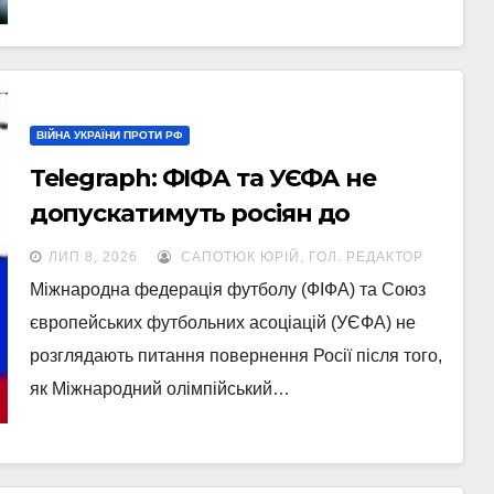
ВІЙНА УКРАЇНИ ПРОТИ РФ
Telegraph: ФІФА та УЄФА не
допускатимуть росіян до
змагань після скандального
ЛИП 8, 2026
САПОТЮК ЮРІЙ, ГОЛ. РЕДАКТОР
рішення МОК
Міжнародна федерація футболу (ФІФА) та Союз
європейських футбольних асоціацій (УЄФА) не
розглядають питання повернення Росії після того,
як Міжнародний олімпійський…