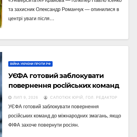
«Університатя» Крайова — голкіпер Павло Ісенко
та захисник Олександр Романчук — опинилися в
центрі уваги після…
ВІЙНА УКРАЇНИ ПРОТИ РФ
УЄФА готовий заблокувати
повернення російських команд
у міжнародні змагання, якщо
ЛИП 9, 2026
САПОТЮК ЮРІЙ, ГОЛ. РЕДАКТОР
росіян допустить ФІФА
УЄФА готовий заблокувати повернення
російських команд до міжнародних змагань, якщо
ФІФА захоче повернути росіян.