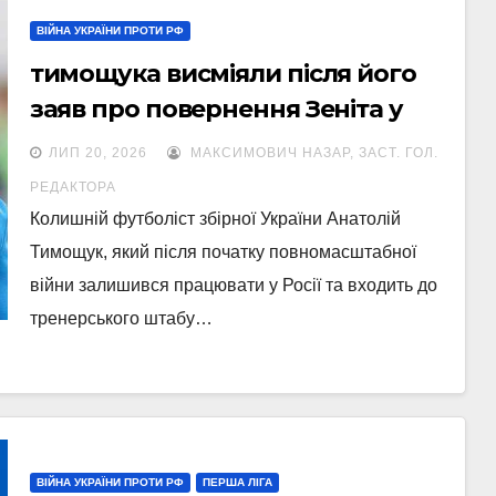
ВІЙНА УКРАЇНИ ПРОТИ РФ
тимощука висміяли після його
заяв про повернення Зеніта у
єврокубки
ЛИП 20, 2026
МАКСИМОВИЧ НАЗАР, ЗАСТ. ГОЛ.
РЕДАКТОРА
Колишній футболіст збірної України Анатолій
Тимощук, який після початку повномасштабної
війни залишився працювати у Росії та входить до
тренерського штабу…
ВІЙНА УКРАЇНИ ПРОТИ РФ
ПЕРША ЛІГА