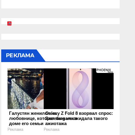
РЕКЛАМА
Галустян женился на
Galaxy Z Fold 8 взорвал спрос:
любовнице, которая бывала в
Samsung не ожидала такого
доме его семьи
ажиотажа
Реклама
Реклама