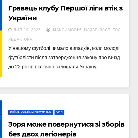
Гравець клубу Першої ліги втік з
України
ЛИП 19, 2026
МАКСИМОВИЧ НАЗАР, ЗАСТ. ГОЛ.
РЕДАКТОРА
У нашому футболі чимало випадків, коли молоді
футболісти після затвердження закону про виїзд
до 22 років включно залишали Україну.
ВІЙНА УКРАЇНИ ПРОТИ РФ
УПЛ
Зоря може повернутися зі зборів
без двох легіонерів