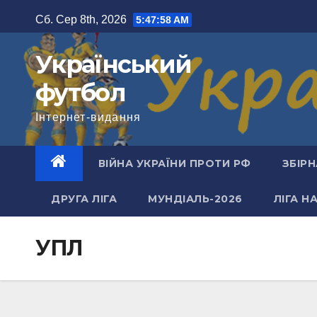
Перейти
Сб. Сер 8th, 2026
5:47:59 AM
до
вмісту
Український
футбол
Інтернет-видання
ВІЙНА УКРАЇНИ ПРОТИ РФ
ЗБІРН
ДРУГА ЛІГА
МУНДІАЛЬ-2026
ЛІГА Н
УПЛ