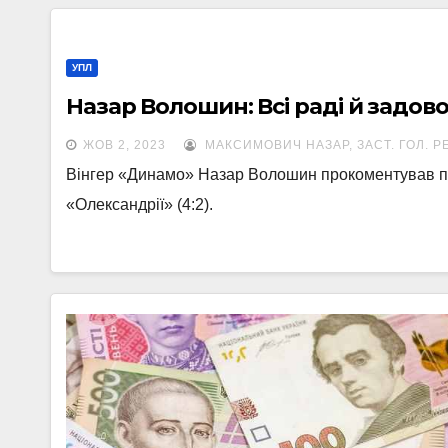
УПЛ
Назар Волошин: Всі раді й задов
ЖОВ 2, 2023
МАКСИМОВИЧ НАЗАР, ЗАСТ. ГОЛ. Р
Вінгер «Динамо» Назар Волошин прокоментував пе
«Олександрії» (4:2).