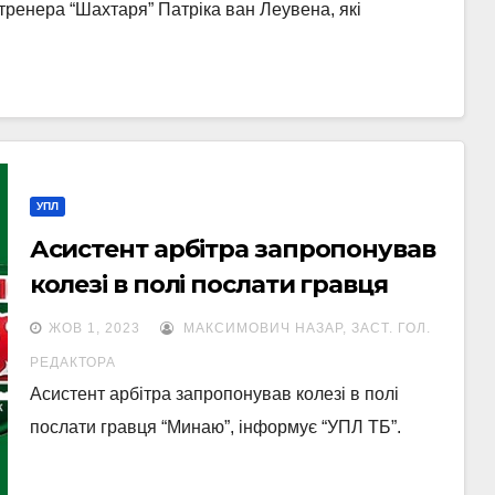
тренера “Шахтаря” Патріка ван Леувена, які
УПЛ
Асистент арбітра запропонував
колезі в полі послати гравця
Минаю
ЖОВ 1, 2023
МАКСИМОВИЧ НАЗАР, ЗАСТ. ГОЛ.
РЕДАКТОРА
Асистент арбітра запропонував колезі в полі
послати гравця “Минаю”, інформує “УПЛ ТБ”.