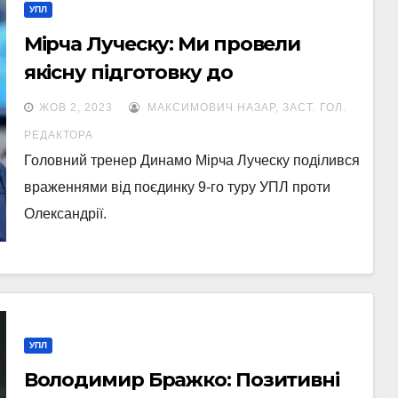
УПЛ
Мірча Луческу: Ми провели
якісну підготовку до
сьогоднішнього матчу, тому й
ЖОВ 2, 2023
МАКСИМОВИЧ НАЗАР, ЗАСТ. ГОЛ.
перемогли
РЕДАКТОРА
Головний тренер Динамо Мірча Луческу поділився
враженнями від поєдинку 9-го туру УПЛ проти
Олександрії.
УПЛ
Володимир Бражко: Позитивні