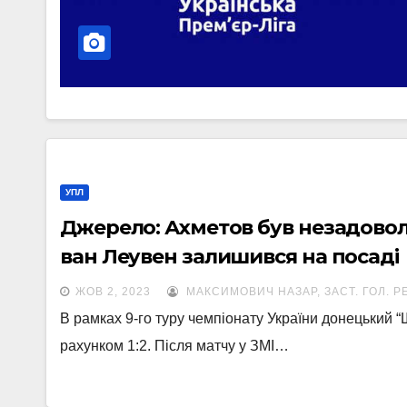
УПЛ
Джерело: Ахметов був незадовол
ван Леувен залишився на посаді
ЖОВ 2, 2023
МАКСИМОВИЧ НАЗАР, ЗАСТ. ГОЛ. Р
В рамках 9-го туру чемпіонату України донецький “
рахунком 1:2. Після матчу у ЗМІ…