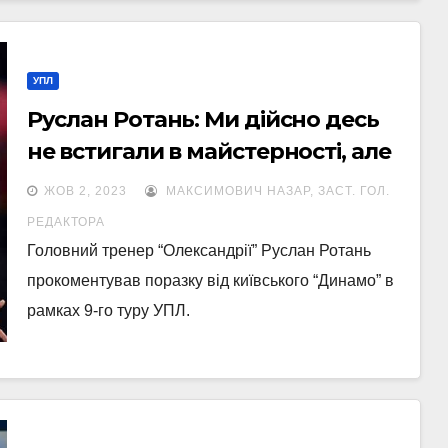
УПЛ
Руслан Ротань: Ми дійсно десь
не встигали в майстерності, але
з бажанням все було добре
ЖОВ 2, 2023
МАКСИМОВИЧ НАЗАР, ЗАСТ. ГОЛ.
РЕДАКТОРА
Головний тренер “Олександрії” Руслан Ротань
прокоментував поразку від київського “Динамо” в
рамках 9-го туру УПЛ.