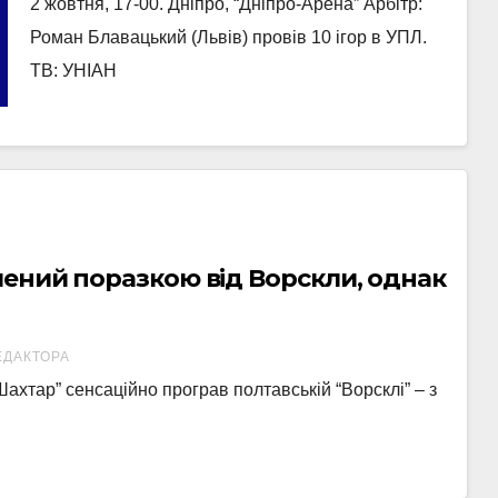
2 жовтня, 17-00. Дніпро, “Дніпро-Арена” Арбітр:
Роман Блавацький (Львів) провів 10 ігор в УПЛ.
ТВ: УНІАН
ений поразкою від Ворскли, однак
ЕДАКТОРА
Шахтар” сенсаційно програв полтавській “Ворсклі” – з