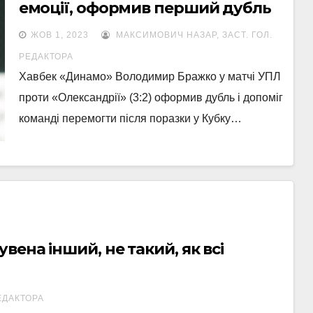
емоції, оформив перший дубль
ЖОВ 1, 2023
МАКСИМОВИЧ НАЗАР, ЗАСТ. ГОЛ.
РЕДАКТОРА
Хавбек «Динамо» Володимир Бражко у матчі УПЛ
проти «Олександрії» (3:2) оформив дубль і допоміг
команді перемогти після поразки у Кубку…
ена інший, не такий, як всі
ЕДАКТОРА