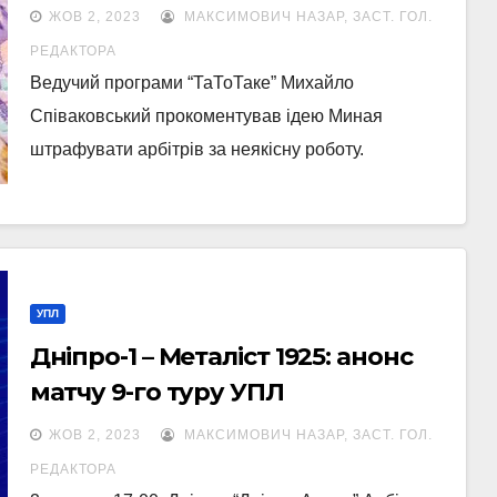
УПЛ
ЖОВ 2, 2023
МАКСИМОВИЧ НАЗАР, ЗАСТ. ГОЛ.
РЕДАКТОРА
Ведучий програми “ТаТоТаке” Михайло
Співаковський прокоментував ідею Миная
штрафувати арбітрів за неякісну роботу.
УПЛ
Дніпро-1 – Металіст 1925: анонс
матчу 9-го туру УПЛ
ЖОВ 2, 2023
МАКСИМОВИЧ НАЗАР, ЗАСТ. ГОЛ.
РЕДАКТОРА