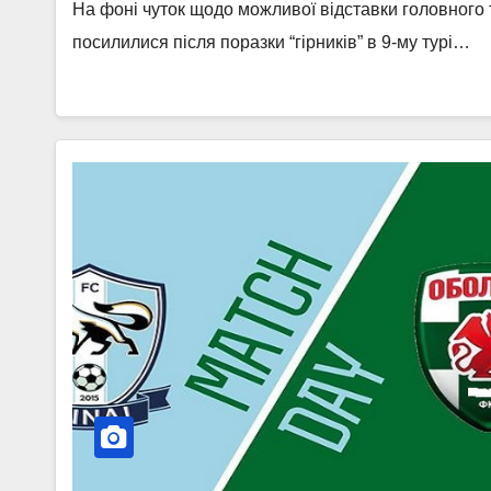
На фоні чуток щодо можливої відставки головного 
посилилися після поразки “гірників” в 9-му турі…