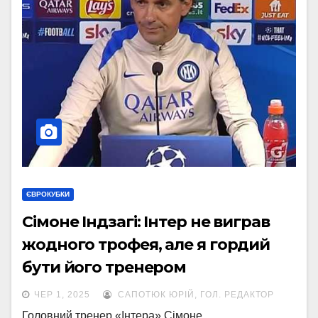
ЄВРОКУБКИ
Сімоне Індзагі: Інтер не виграв
жодного трофея, але я гордий
бути його тренером
ЧЕР 1, 2025
САПОТЮК ЮРІЙ, ГОЛ. РЕДАКТОР
Головний тренер «Інтера» Сімоне