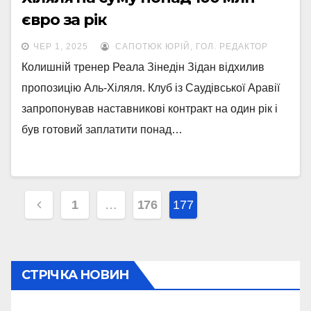
євро за рік
ЧЕР 1, 2025
САПОТЮК ЮРІЙ, ГОЛ. РЕДАКТОР
Колишній тренер Реала Зінедін Зідан відхилив
пропозицію Аль-Хіляля. Клуб із Саудівської Аравії
запропонував наставникові контракт на один рік і
був готовий заплатити понад…
Навігація
1
…
176
177
записів
СТРІЧКА НОВИН