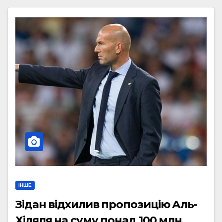
ІНШЕ
Зідан відхилив пропозицію Аль-
Хіляля на суму понад 100 млн