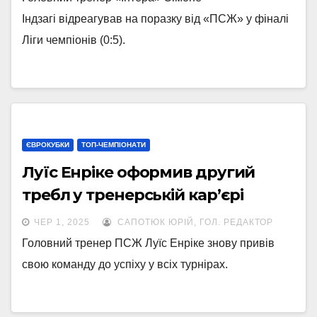
Індзагі відреагував на поразку від «ПСЖ» у фіналі
Ліги чемпіонів (0:5).
ЄВРОКУБКИ
ТОП-ЧЕМПІОНАТИ
Луїс Енріке оформив другий
требл у тренерській кар’єрі
ЧЕР 1, 2025
САПОТЮК ЮРІЙ, ГОЛ. РЕДАКТОР
Головний тренер ПСЖ Луїс Енріке знову привів
свою команду до успіху у всіх турнірах.