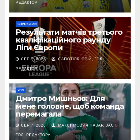
РЕДАКТОР
ЄВРОКУБКИ
Результати матчів третього
кваліфікаційного раунду
Ліги Європи
СЕР 7, 2026
САПОТЮК ЮРІЙ, ГОЛ.
РЕДАКТОР
УПЛ
Дмитро Мишньов: Для
мене головне, щоб команда
перемагала
СЕР 7, 2026
МАКСИМОВИЧ НАЗАР, ЗАСТ.
ГОЛ. РЕДАКТОРА