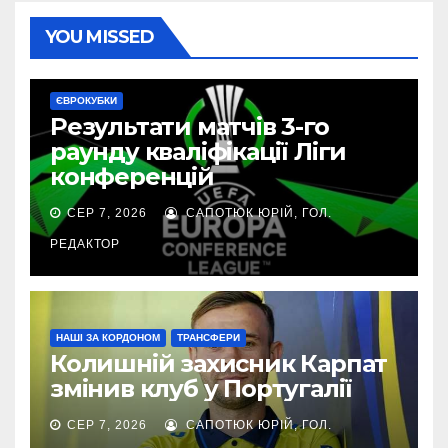
YOU MISSED
ЄВРОКУБКИ
Результати матчів 3-го
раунду кваліфікації Ліги
конференцій
СЕР 7, 2026
САПОТЮК ЮРІЙ, ГОЛ.
РЕДАКТОР
НАШІ ЗА КОРДОНОМ
ТРАНСФЕРИ
Колишній захисник Карпат
змінив клуб у Португалії
СЕР 7, 2026
САПОТЮК ЮРІЙ, ГОЛ.