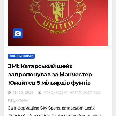
ТОП-ЧЕМПІОНАТИ
ЗМІ: Катарський шейх
запропонував за Манчестер
Юнайтед 5 мільярдів фунтів
КВІ 29, 2023
МАКСИМОВИЧ НАЗАР, ЗАСТ. ГОЛ.
РЕДАКТОРА
За інформацією Sky Sports, катарський шейх
Джасім бін Хамад Аль Тані в останній день, коли