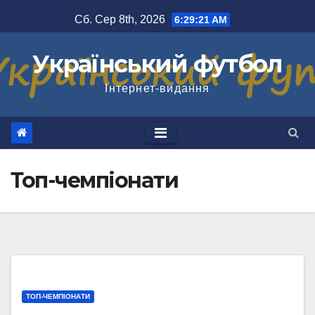
Перейти
Сб. Сер 8th, 2026
6:29:22 AM
до
вмісту
Український футбол
Інтернет-видання
Топ-чемпіонати
ТОП-ЧЕМПІОНАТИ