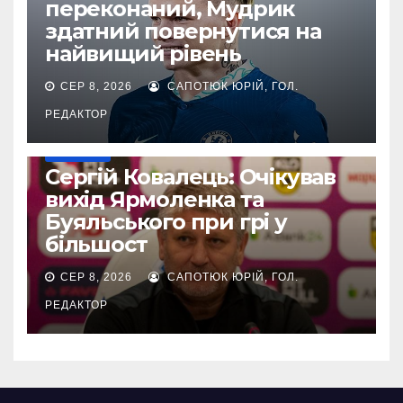
переконаний, Мудрик
здатний повернутися на
найвищий рівень
СЕР 8, 2026
САПОТЮК ЮРІЙ, ГОЛ.
РЕДАКТОР
ЄВРОКУБКИ
Сергій Ковалець: Очікував
вихід Ярмоленка та
Буяльського при грі у
більшост
СЕР 8, 2026
САПОТЮК ЮРІЙ, ГОЛ.
РЕДАКТОР