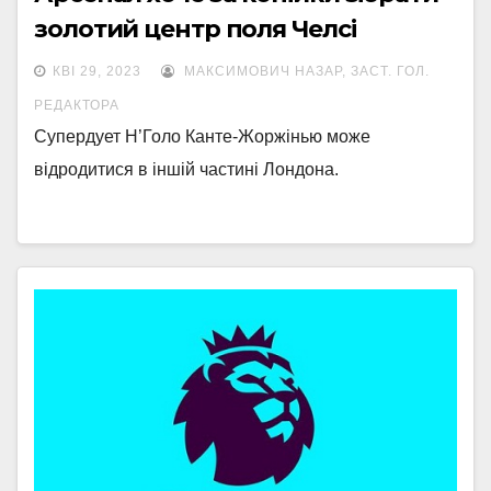
золотий центр поля Челсі
КВІ 29, 2023
МАКСИМОВИЧ НАЗАР, ЗАСТ. ГОЛ.
РЕДАКТОРА
Супердует Н’Голо Канте-Жоржінью може
відродитися в іншій частині Лондона.