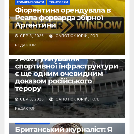
ТОП-ЧЕМПІОНАТИ
ТРАНСФЕРИ
Фіорентина орендувала в
Реала форварда збірної
Аргентини
СЕР 8, 2026
САПОТЮК ЮРІЙ, ГОЛ.
РЕДАКТОР
ВІЙНА УКРАЇНИ ПРОТИ РФ
УАФ: Руйнування
спортивної інфраструктури
є ще одним очевидним
доказом російського
терору
СЕР 8, 2026
САПОТЮК ЮРІЙ, ГОЛ.
РЕДАКТОР
НАШІ ЗА КОРДОНОМ
Британський журналіст: Я