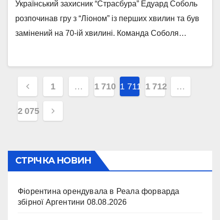
Український захисник “Страсбура” Едуард Соболь
розпочинав гру з “Ліоном” із перших хвилин та був
замінений на 70-ій хвилині. Команда Соболя…
Навігація
1
…
1 710
1 711
1 712
…
записів
2 075
СТРІЧКА НОВИН
Фіорентина орендувала в Реала форварда
збірної Аргентини
08.08.2026