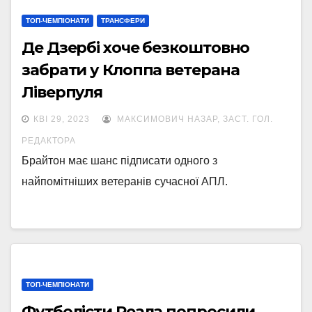
ТОП-ЧЕМПІОНАТИ
ТРАНСФЕРИ
Де Дзербі хоче безкоштовно
забрати у Клоппа ветерана
Ліверпуля
КВІ 29, 2023
МАКСИМОВИЧ НАЗАР, ЗАСТ. ГОЛ.
РЕДАКТОРА
Брайтон має шанс підписати одного з
найпомітніших ветеранів сучасної АПЛ.
ТОП-ЧЕМПІОНАТИ
Футболісти Реала попросили