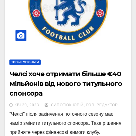
ТОП-ЧЕМПІОНАТИ
Челсі хоче отримати більше €40
мільйонів від нового титульного
спонсора
КВІ 29, 2023
САПОТЮК ЮРІЙ, ГОЛ. РЕДАКТОР
“Челсі” після закінчення поточного сезону має
намір змінити титульного спонсора. Таке рішення
прийняте через фінансові вимоги клубу.