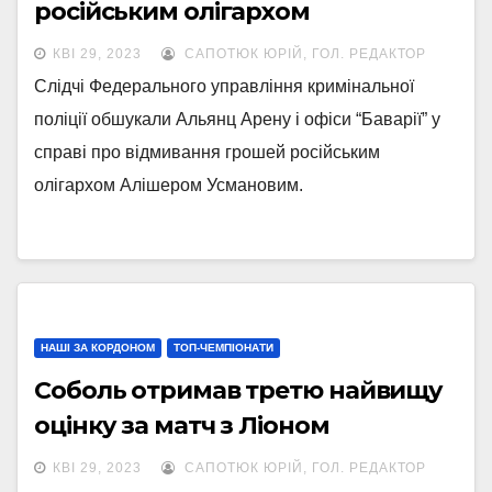
російським олігархом
КВІ 29, 2023
САПОТЮК ЮРІЙ, ГОЛ. РЕДАКТОР
Слідчі Федерального управління кримінальної
поліції обшукали Альянц Арену і офіси “Баварії” у
справі про відмивання грошей російським
олігархом Алішером Усмановим.
НАШІ ЗА КОРДОНОМ
ТОП-ЧЕМПІОНАТИ
Соболь отримав третю найвищу
оцінку за матч з Ліоном
КВІ 29, 2023
САПОТЮК ЮРІЙ, ГОЛ. РЕДАКТОР