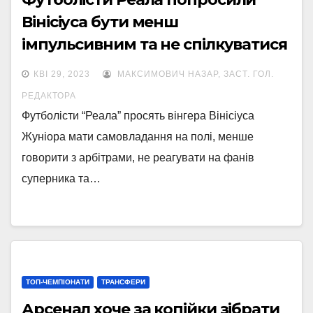
Вінісіуса бути менш
імпульсивним та не спілкуватися
з арбітрами
КВІ 29, 2023
МАКСИМОВИЧ НАЗАР, ЗАСТ. ГОЛ.
РЕДАКТОРА
Футболісти “Реала” просять вінгера Вінісіуса
Жуніора мати самовладання на полі, менше
говорити з арбітрами, не реагувати на фанів
суперника та…
ТОП-ЧЕМПІОНАТИ
ТРАНСФЕРИ
Арсенал хоче за копійки зібрати