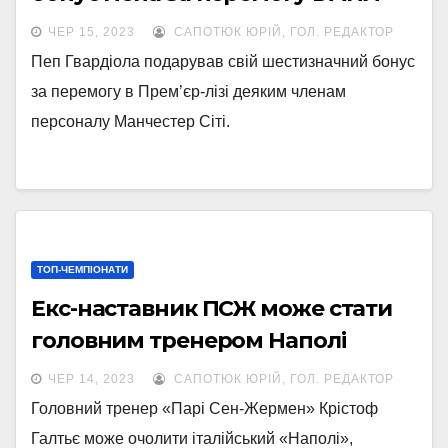
ЧЕР 15, 2023
САПОТЮК ЮРІЙ, ГОЛ. РЕДАКТОР
Пеп Гвардіола подарував свій шестизначний бонус
за перемогу в Прем’єр-лізі деяким членам
персоналу Манчестер Сіті.
ТОП-ЧЕМПІОНАТИ
Екс-наставник ПСЖ може стати
головним тренером Наполі
ЧЕР 14, 2023
САПОТЮК ЮРІЙ, ГОЛ. РЕДАКТОР
Головний тренер «Парі Сен-Жермен» Крістоф
Галтьє може очолити італійський «Наполі»,