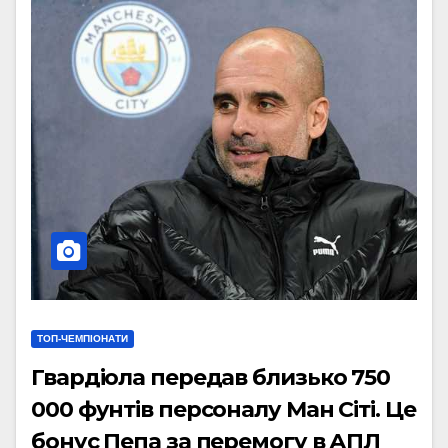
ТОП-ЧЕМПІОНАТИ
Гвардіола передав близько 750
000 фунтів персоналу Ман Сіті. Це
бонус Пепа за перемогу в АПЛ