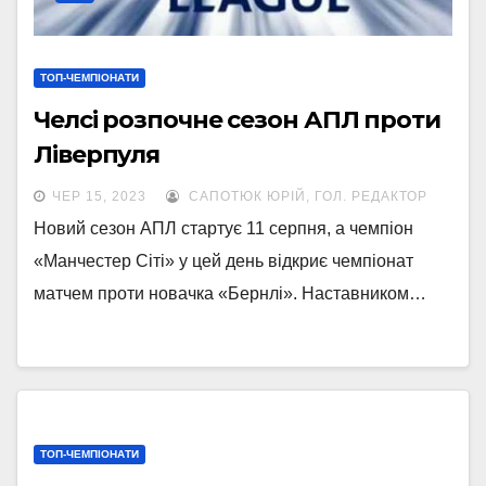
ТОП-ЧЕМПІОНАТИ
Челсі розпочне сезон АПЛ проти
Ліверпуля
ЧЕР 15, 2023
САПОТЮК ЮРІЙ, ГОЛ. РЕДАКТОР
Новий сезон АПЛ стартує 11 серпня, а чемпіон
«Манчестер Сіті» у цей день відкриє чемпіонат
матчем проти новачка «Бернлі». Наставником…
ТОП-ЧЕМПІОНАТИ