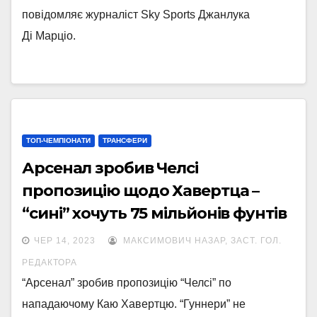
повідомляє журналіст Sky Sports Джанлука
Ді Марціо.
ТОП-ЧЕМПІОНАТИ
ТРАНСФЕРИ
Арсенал зробив Челсі
пропозицію щодо Хавертца –
“cині” хочуть 75 мільйонів фунтів
ЧЕР 14, 2023
МАКСИМОВИЧ НАЗАР, ЗАСТ. ГОЛ.
РЕДАКТОРА
“Арсенал” зробив пропозицію “Челсі” по
нападаючому Каю Хавертцю. “Гуннери” не