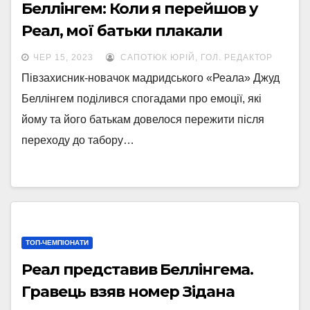
Беллінгем: Коли я перейшов у
Реал, мої батьки плакали
ЧЕР 15, 2023
САПОТЮК ЮРІЙ, ГОЛ. РЕДАКТОР
Півзахисник-новачок мадридського «Реала» Джуд
Беллінгем поділився спогадами про емоції, які
йому та його батькам довелося пережити після
переходу до табору…
ТОП-ЧЕМПІОНАТИ
Реал представив Беллінгема.
Гравець взяв номер Зідана