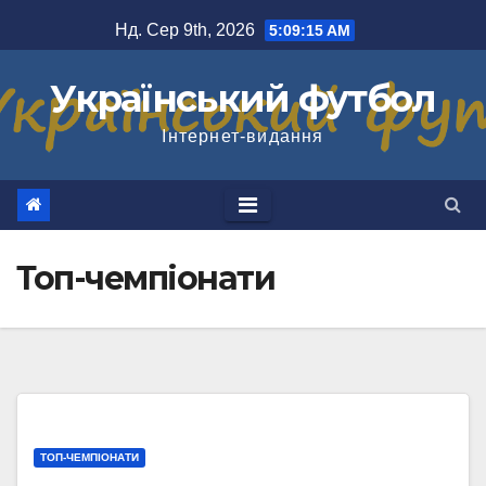
Перейти
Нд. Сер 9th, 2026
5:09:16 AM
до
вмісту
Український футбол
Інтернет-видання
Топ-чемпіонати
ТОП-ЧЕМПІОНАТИ