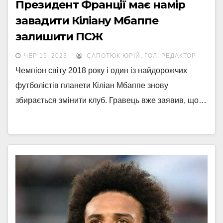
Президент Франції має намір
завадити Кіліану Мбаппе
залишити ПСЖ
ЧЕР 15, 2023
САПОТЮК ЮРІЙ, ГОЛ. РЕДАКТОР
Чемпіон світу 2018 року і один із найдорожчих
футболістів планети Кіліан Мбаппе знову
збирається змінити клуб. Гравець вже заявив, що…