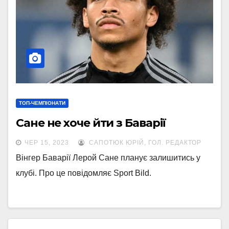
ТОП-ЧЕМПІОНАТИ
Сане не хоче йти з Баварії
ЧЕР 15, 2023
САПОТЮК ЮРІЙ, ГОЛ. РЕДАКТОР
Вінгер Баварії Лерой Сане планує залишитись у
клубі. Про це повідомляє Sport Bild.