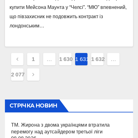
купити Мейсона Маунта у “Челсі”. “МЮ” впевнений,
що півзахисник не подовжить контракт із
лондонським…
Навігація
1
…
1 630
1 631
1 632
…
записів
2 077
СТРІЧКА НОВИН
ТМ. Жирона з двома українцями втратила
перемогу над аутсайдером третьої ліги