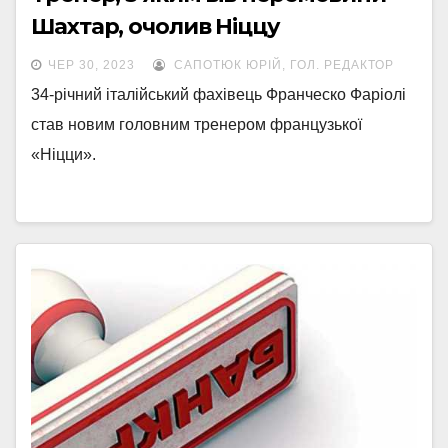
Шахтар, очолив Ніццу
ЧЕР 30, 2023
САПОТЮК ЮРІЙ, ГОЛ. РЕДАКТОР
34-річний італійський фахівець Франческо Фаріолі
став новим головним тренером французької
«Ніцци».