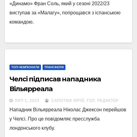
«Динамо» Фран Соль, який у сезоні 2022/23
виступав за «Малагу», попрощався з іспанською
командою.
ТОП-ЧЕМПІОНАТИ
ТРАНСФЕРИ
Челсі підписав нападника
Вільярреала
ЛИП 1, 2023
САПОТЮК ЮРІЙ, ГОЛ. РЕДАКТОР
Нападник Вільярреала Ніколас Джексон перейшов
у Челсі. Про це повідомляє пресслужба
лондонського клубу.