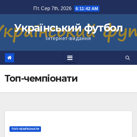
Перейти
Пт. Сер 7th, 2026
6:11:43 AM
до
вмісту
Український футбол
Інтернет-видання
Топ-чемпіонати
ТОП-ЧЕМПІОНАТИ