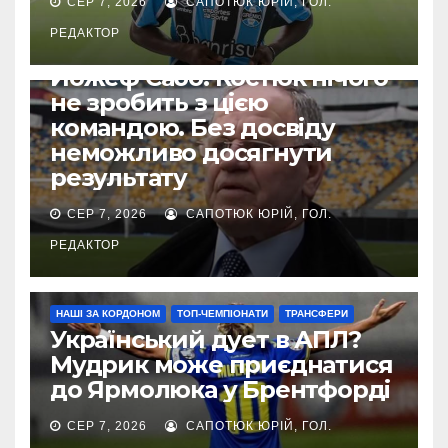
СЕР 7, 2026
САПОТЮК ЮРІЙ, ГОЛ.
РЕДАКТОР
УПЛ
Йожеф Сабо: Костюк нічого
не зробить з цією
командою. Без досвіду
неможливо досягнути
результату
СЕР 7, 2026
САПОТЮК ЮРІЙ, ГОЛ.
РЕДАКТОР
НАШІ ЗА КОРДОНОМ
ТОП-ЧЕМПІОНАТИ
ТРАНСФЕРИ
Український дует в АПЛ?
Мудрик може приєднатися
до Ярмолюка у Брентфорді
СЕР 7, 2026
САПОТЮК ЮРІЙ, ГОЛ.