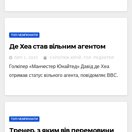
ТОП-ЧЕМПІОНАТИ
Де Хеа став вільним агентом
ЛИП 1, 2023
САПОТЮК ЮРІЙ, ГОЛ. РЕДАКТОР
Голкіпер «Манчестер Юнайтед» Давід де Хеа
отримав статус вільного агента, повідомляє BBC.
ТОП-ЧЕМПІОНАТИ
Тренер, з яким вів перемовини