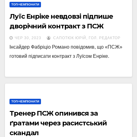
ТОП-ЧЕМПІОНАТИ
Луїс Енріке невдовзі підпише
дворічний контракт з ПСЖ
ЧЕР 30, 2023
САПОТЮК ЮРІЙ, ГОЛ. РЕДАКТОР
Інсайдер Фабріціо Романо повідомив, що «ПСЖ»
готовий підписати контракт з Луїсом Енріке.
ТОП-ЧЕМПІОНАТИ
Тренер ПСЖ опинився за
ґратами через расистський
скандал