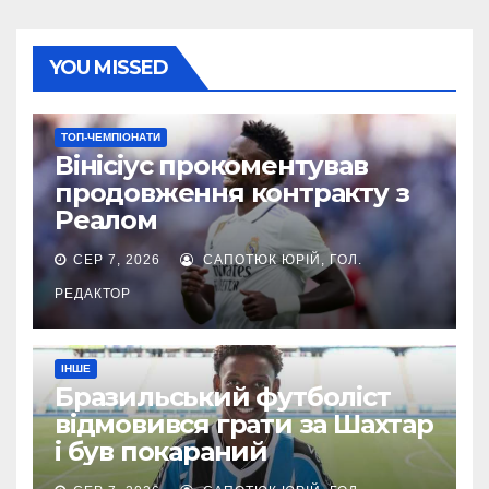
YOU MISSED
ТОП-ЧЕМПІОНАТИ
Вінісіус прокоментував
продовження контракту з
Реалом
СЕР 7, 2026
САПОТЮК ЮРІЙ, ГОЛ.
РЕДАКТОР
ІНШЕ
Бразильський футболіст
відмовився грати за Шахтар
і був покараний