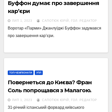
Буффон думає про завершення
кар’єри
ЛИП 1, 2023
САПОТЮК ЮРІЙ, ГОЛ. РЕДАКТОР
Воротар «Парми» Джанлуїджі Буффон задумався
про завершення кар’єри.
ТОП-ЧЕМПІОНАТИ
УПЛ
Повернеться до Києва? Фран
Соль попрощався з Малагою.
ЛИП 1, 2023
САПОТЮК ЮРІЙ, ГОЛ. РЕДАКТОР
31-річний іспанський форвард київського