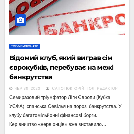
ТОП-ЧЕМПІОНАТИ
Відомий клуб, який виграв сім
єврокубків, перебуває на межі
банкрутства
ЧЕР 30, 2023
САПОТЮК ЮРІЙ, ГОЛ. РЕДАКТОР
Семиразовий тріумфатор Ліги Європи (Кубка
УЄФА) іспанська Севілья на порозі банкрутства. У
клубу багатомільйонні фінансові борги.
Керівництво «нервіонців» вже виставило…