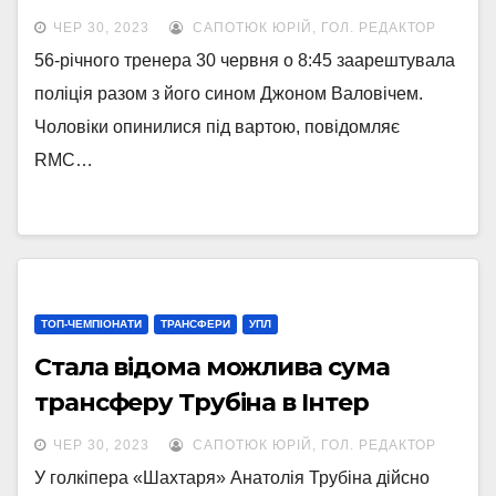
ЧЕР 30, 2023
САПОТЮК ЮРІЙ, ГОЛ. РЕДАКТОР
56-річного тренера 30 червня о 8:45 заарештувала
поліція разом з його сином Джоном Валовічем.
Чоловіки опинилися під вартою, повідомляє
RMC…
ТОП-ЧЕМПІОНАТИ
ТРАНСФЕРИ
УПЛ
Стала відома можлива сума
трансферу Трубіна в Інтер
ЧЕР 30, 2023
САПОТЮК ЮРІЙ, ГОЛ. РЕДАКТОР
У голкіпера «Шахтаря» Анатолія Трубіна дійсно