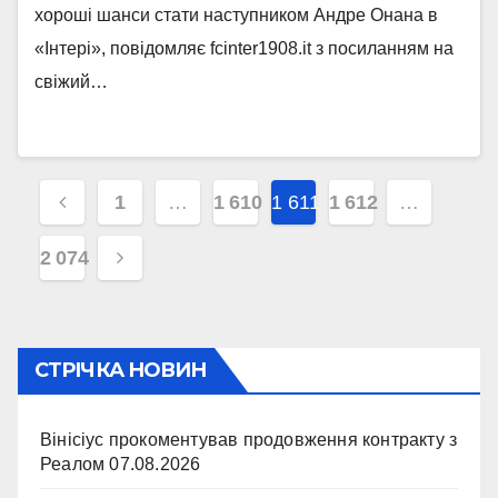
хороші шанси стати наступником Андре Онана в
«Інтері», повідомляє fcinter1908.it з посиланням на
свіжий…
Навігація
1
…
1 610
1 611
1 612
…
записів
2 074
СТРІЧКА НОВИН
Вінісіус прокоментував продовження контракту з
Реалом
07.08.2026