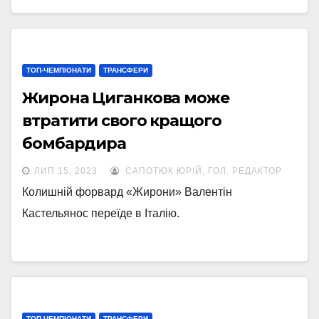
ТОП-ЧЕМПІОНАТИ
ТРАНСФЕРИ
Жирона Циганкова може
втратити свого кращого
бомбардира
ЛИП 15, 2023
САПОТЮК ЮРІЙ, ГОЛ. РЕДАКТОР
Колишній форвард «Жирони» Валентін
Кастельянос переїде в Італію.
ТОП-ЧЕМПІОНАТИ
ТРАНСФЕРИ