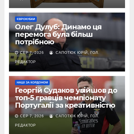
ЄВРОКУБКИ
Олег Дулуб: Динамо ця
перемога була більш
потрібною
СЕР 7, 2026
САПОТЮК ЮРІЙ, ГОЛ.
РЕДАКТОР
НАШІ ЗА КОРДОНОМ
Георгій Судаков увійшов до
топ-5 гравців чемпіонату
Португалії за креативністю
СЕР 7, 2026
САПОТЮК ЮРІЙ, ГОЛ.
РЕДАКТОР
ЄВРОКУБКИ