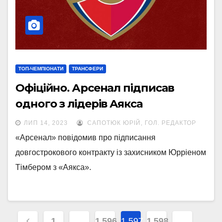
ТОП-ЧЕМПІОНАТИ
ТРАНСФЕРИ
Офіційно. Арсенал підписав
одного з лідерів Аякса
ЛИП 14, 2023
САПОТЮК ЮРІЙ, ГОЛ. РЕДАКТОР
«Арсенал» повідомив про підписання
довгострокового контракту із захисником Юрріеном
Тімбером з «Аякса».
Навігація
1
…
1 596
1 597
1 598
…