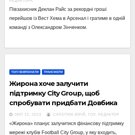
РЕДАКТОРА
Півзахисник Деклан Райс за рекордні гроші
перейшов із Вест Хема в Арсенал і гратиме в одній
команді з Олександром Зінченком.
ТОП-ЧЕМПІОНАТИ
ТРАНСФЕРИ
Жирона хоче залучити
підтримку City Group, щоб
спробувати придбати Довбика
ЛИП 15, 2023
САПОТЮК ЮРІЙ, ГОЛ. РЕДАКТОР
«Жирона» планує залучитися фінансову підтримку
мережі клубів Football City Group, у яку входить,