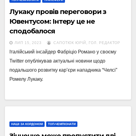
Лукаку провів переговори з
Ювентусом: Інтеру це не
сподобалося
ЛИП 15, 2023
САПОТЮК ЮРІЙ, ГОЛ. РЕДАКТОР
Італійський інсайдер Фабріціо Романо у своєму
Twitter опублікував актуальні новини щодо
подальшого розвитку кар’єри нападника “Челсі”
Ромелу Лукаку.
НАШІ ЗА КОРДОНОМ
ТОП-ЧЕМПІОНАТИ
Зінченко може пропустити дві