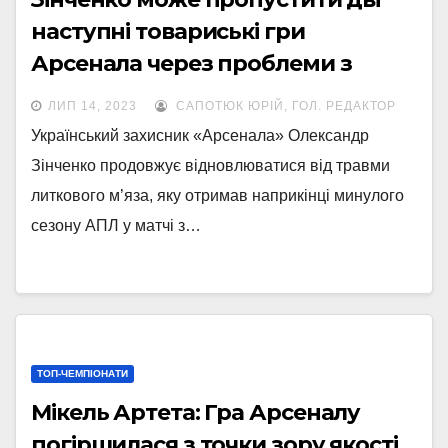
наступні товариські гри
Арсенала через проблеми з
литковим м’язом
ЛИП 14, 2023
САПОТЮК ЮРІЙ, ГОЛ. РЕДАКТОР
Український захисник «Арсенала» Олександр
Зінченко продовжує відновлюватися від травми
литкового м’яза, яку отримав наприкінці минулого
сезону АПЛ у матчі з…
ТОП-ЧЕМПІОНАТИ
Мікель Артета: Гра Арсеналу
погіршилася з точки зору якості