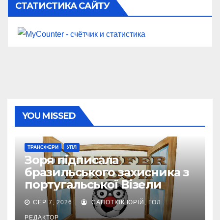
СТАТИСТИКА САЙТУ
YOU MISSED
ТРАНСФЕРИ
УПЛ
Зоря підписала
бразильського захисника з
португальської Візели
СЕР 7, 2026
САПОТЮК ЮРІЙ, ГОЛ.
РЕДАКТОР