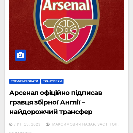
ТОП-ЧЕМПІОНАТИ
ТРАНСФЕРИ
Арсенал офіційно підписав
гравця збірної Англії –
найдорожчий трансфер
британського футболу
ЛИП 15, 2023
МАКСИМОВИЧ НАЗАР, ЗАСТ. ГОЛ.