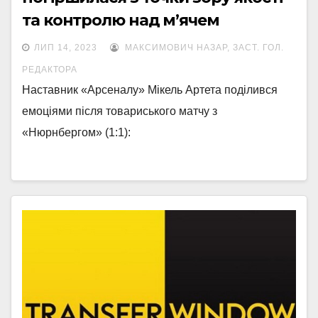
та контролю над м’ячем
ЛИП 14, 2023
МАКСИМОВИЧ НАЗАР, ЗАСТ. ГОЛ.
РЕДАКТОРА
Наставник «Арсеналу» Мікель Артета поділився
емоціями після товариського матчу з
«Нюрнбергом» (1:1):