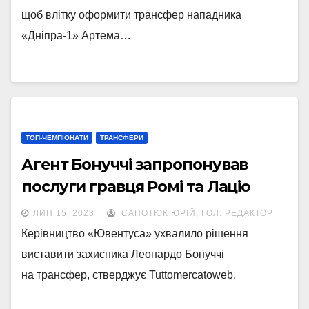
щоб влітку оформити трансфер нападника
«Дніпра-1» Артема…
ТОП-ЧЕМПІОНАТИ
ТРАНСФЕРИ
Агент Бонуччі запропонував
послуги гравця Ромі та Лаціо
ЛИП 15, 2023
САПОТЮК ЮРІЙ, ГОЛ. РЕДАКТОР
Керівництво «Ювентуса» ухвалило рішення
виставити захисника Леонардо Бонуччі
на трансфер, стверджує Tuttomercatoweb.