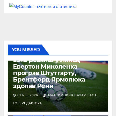
НАШІ ЗА КОРДОНОМ
ТОП-ЧЕМПІОНАТИ
YOU MISSED
ТМ. Сандерленд Тутєрова
взяв реванш у Ланса,
Евертон Миколенка
програв Штутгарту,
Брентфорд Ярмолюка
здолав Ренн
СЕР 8, 2026
МАКСИМОВИЧ НАЗАР, ЗАСТ.
ГОЛ. РЕДАКТОРА
НАШІ ЗА КОРДОНОМ
ТОП-ЧЕМПІОНАТИ