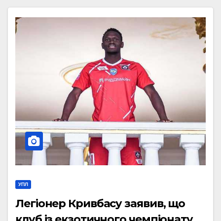
УПЛ
Легіонер Кривбасу заявив, що
клуб із екзотичного чемпіонату