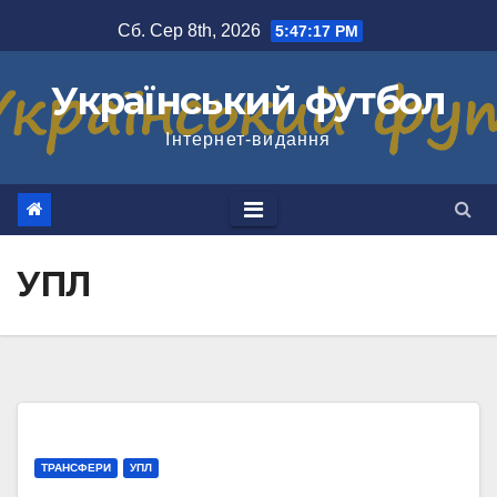
Перейти
Сб. Сер 8th, 2026
5:47:18 PM
до
вмісту
Український футбол
Інтернет-видання
УПЛ
ТРАНСФЕРИ
УПЛ