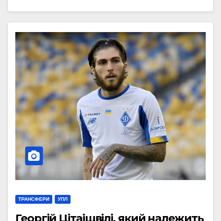
ТРАНСФЕРИ
УПЛ
Георгій Цітаішвілі, який належить