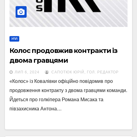
УПЛ
Колос продовжив контракти із
двома гравцями
ЛИП 6, 2024
САПОТЮК ЮРІЙ, ГОЛ. РЕДАКТОР
«Колос» із Ковалівки офіційно повідомив про
продовження контракту з двома гравцями команди.
Йдеться про голкіпера Романа Мисака та
півзахисника Антона…