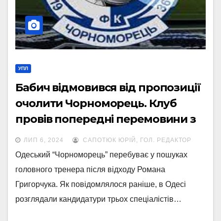
УПЛ
Бабич відмовився від пропозиції
очолити Чорноморець. Клуб
провів попередні перемовини з
іншим кандидатом
ЛИП 6, 2024
САПОТЮК ЮРІЙ, ГОЛ. РЕДАКТОР
Одеський “Чорноморець” перебуває у пошуках
головного тренера після відходу Романа
Григорчука. Як повідомлялося раніше, в Одесі
розглядали кандидатури трьох спеціалістів…