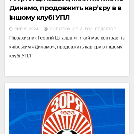
Динамо, продовжить кар’єру в в
іншому клубі УПЛ
ЛИП 6, 2024
САПОТЮК ЮРІЙ, ГОЛ. РЕДАКТОР
Півзахисник Георгій Цітаішвілі, який має контракт із
київським «Динамо», продовжить кар’єру в іншому
клубі УПЛ.