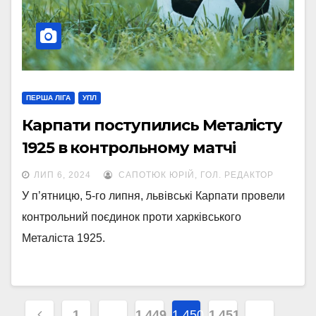
ПЕРША ЛІГА
УПЛ
Карпати поступились Металісту
1925 в контрольному матчі
ЛИП 6, 2024
САПОТЮК ЮРІЙ, ГОЛ. РЕДАКТОР
У п’ятницю, 5-го липня, львівські Карпати провели
контрольний поєдинок проти харківського
Металіста 1925.
Навігація
1
…
1 449
1 450
1 451
…