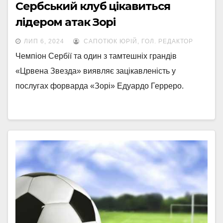
Сербський клуб цікавиться
лідером атак Зорі
ЛИП 6, 2024
САПОТЮК ЮРІЙ, ГОЛ. РЕДАКТОР
Чемпіон Сербії та один з тамтешніх грандів
«Црвена Звезда» виявляє зацікавленість у
послугах форварда «Зорі» Едуардо Герреро.