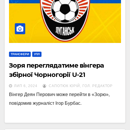
ТРАНСФЕРИ
УПЛ
Зоря переглядатиме вінгера
збірної Чорногорії U-21
ЛИП 6, 2024
САПОТЮК ЮРІЙ, ГОЛ. РЕДАКТОР
Вінгер Деян Перович може перейти в «Зорю»,
повідомив журналіст Ігор Бурбас.