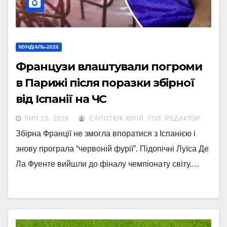
МУНДІАЛЬ-2026
Французи влаштували погроми
в Парижі після поразки збірної
від Іспанії на ЧС
ЛИП 15, 2026
САПОТЮК ЮРІЙ, ГОЛ. РЕДАКТОР
Збірна Франції не змогла впоратися з Іспанією і
знову програла “червоній фурії”. Підопічні Луїса Де
Ла Фуенте вийшли до фіналу чемпіонату світу.…