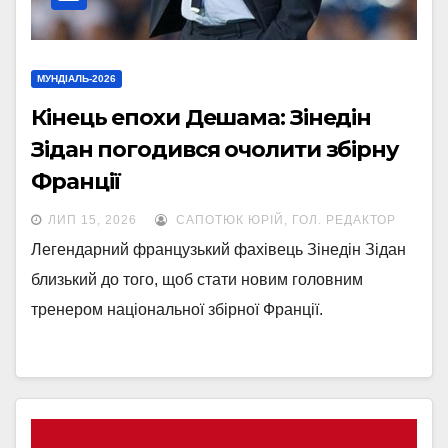
МУНДІАЛЬ-2026
Кінець епохи Дешама: Зінедін
Зідан погодився очолити збірну
Франції
ЛИП 15, 2026
САПОТЮК ЮРІЙ, ГОЛ. РЕДАКТОР
Легендарний французький фахівець Зінедін Зідан
близький до того, щоб стати новим головним
тренером національної збірної Франції.