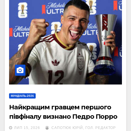
МУНДІАЛЬ-2026
Найкращим гравцем першого
півфіналу визнано Педро Порро
ЛИП 15, 2026
САПОТЮК ЮРІЙ, ГОЛ. РЕДАКТОР