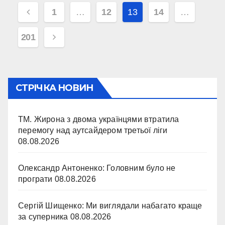
Навігація
1
…
12
13
14
…
записів
201
СТРІЧКА НОВИН
ТМ. Жирона з двома українцями втратила
перемогу над аутсайдером третьої ліги
08.08.2026
Олександр Антоненко: Головним було не
програти
08.08.2026
Сергій Шищенко: Ми виглядали набагато краще
за суперника
08.08.2026