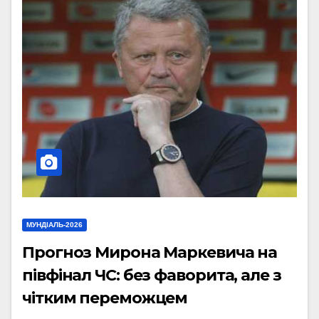
МУНДІАЛЬ-2026
Прогноз Мирона Маркевича на
півфінал ЧС: без фаворита, але з
чітким переможцем