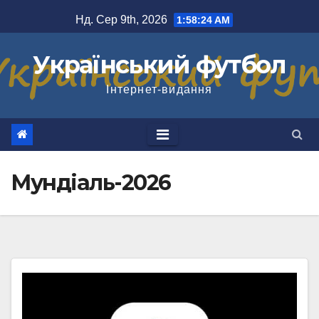
Перейти
Нд. Сер 9th, 2026
1:58:25 AM
до
вмісту
Український футбол
Інтернет-видання
Мундіаль-2026