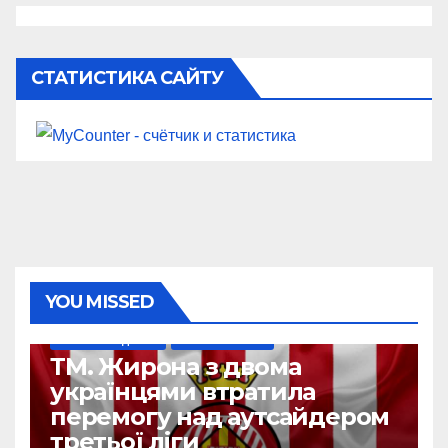
СТАТИСТИКА САЙТУ
YOU MISSED
НАШІ ЗА КОРДОНОМ
ТОП-ЧЕМПІОНАТИ
ТМ. Жирона з двома
українцями втратила
перемогу над аутсайдером
третьої ліги