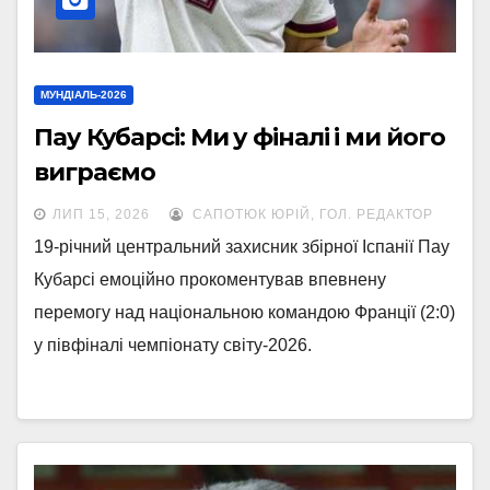
МУНДІАЛЬ-2026
Пау Кубарсі: Ми у фіналі і ми його
виграємо
ЛИП 15, 2026
САПОТЮК ЮРІЙ, ГОЛ. РЕДАКТОР
19-річний центральний захисник збірної Іспанії Пау
Кубарсі емоційно прокоментував впевнену
перемогу над національною командою Франції (2:0)
у півфіналі чемпіонату світу-2026.