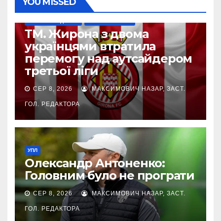
YOU MISSED
НАШІ ЗА КОРДОНОМ
ТОП-ЧЕМПІОНАТИ
ТМ. Жирона з двома
українцями втратила
перемогу над аутсайдером
третьої ліги
СЕР 8, 2026
МАКСИМОВИЧ НАЗАР, ЗАСТ.
ГОЛ. РЕДАКТОРА
УПЛ
Олександр Антоненко:
Головним було не програти
СЕР 8, 2026
МАКСИМОВИЧ НАЗАР, ЗАСТ.
ГОЛ. РЕДАКТОРА