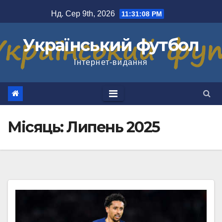
Перейти
Нд. Сер 9th, 2026
11:31:10 PM
до
вмісту
Український футбол
Інтернет-видання
Місяць:
Липень 2025