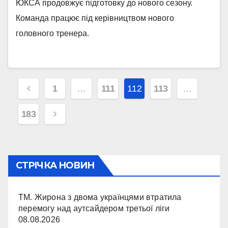
ЮКСА продовжує підготовку до нового сезону.
Команда працює під керівництвом нового
головного тренера.
Навігація
1
…
111
112
113
…
записів
183
СТРІЧКА НОВИН
ТМ. Жирона з двома українцями втратила
перемогу над аутсайдером третьої ліги
08.08.2026