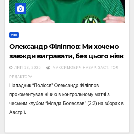
УПЛ
Олександр Філіппов: Ми хочемо
завжди вигравати, без цього ніяк
ЛИП 13, 2025
МАКСИМОВИЧ НАЗАР, ЗАСТ. ГОЛ.
РЕДАКТОРА
Нападник “Полісся” Олександр Філіппов
прокоментував нічию в контрольному матчі з
чеським клубом “Млада Болеслав” (2:2) на зборах в
Австрії.