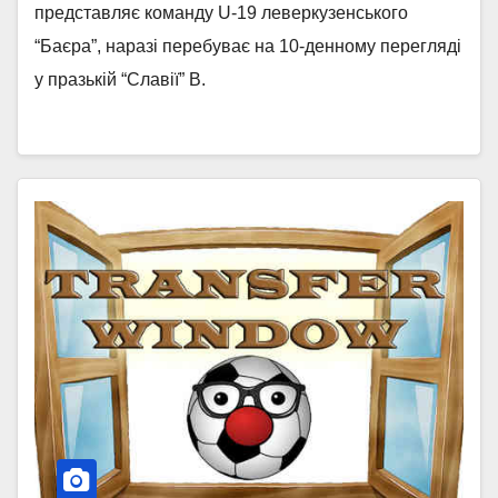
представляє команду U-19 леверкузенського
“Баєра”, наразі перебуває на 10-денному перегляді
у празькій “Славії” B.