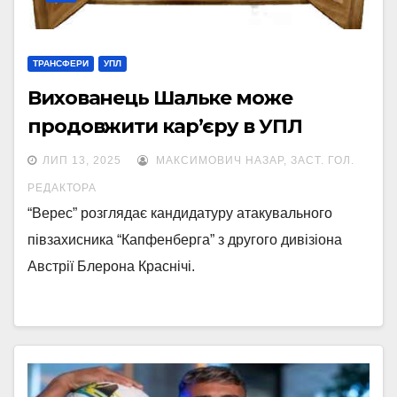
ТРАНСФЕРИ
УПЛ
Вихованець Шальке може
продовжити кар’єру в УПЛ
ЛИП 13, 2025
МАКСИМОВИЧ НАЗАР, ЗАСТ. ГОЛ.
РЕДАКТОРА
“Верес” розглядає кандидатуру атакувального
півзахисника “Капфенберга” з другого дивізіона
Австрії Блерона Краснічі.