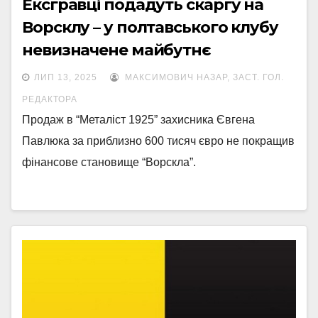
Ексгравці подадуть скаргу на
Ворсклу – у полтавського клубу
невизначене майбутнє
ЛИП 13, 2025
МАКСИМОВИЧ НАЗАР, ЗАСТ. ГОЛ.
РЕДАКТОРА
Продаж в “Металіст 1925” захисника Євгена
Павлюка за приблизно 600 тисяч євро не покращив
фінансове становище “Ворскла”.