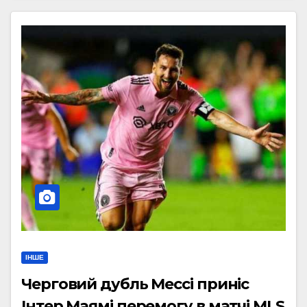
ІНШЕ
Черговий дубль Мессі приніс
Інтер Маямі перемогу в матчі MLS