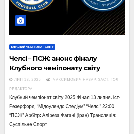
КЛУБНИЙ ЧЕМПІОНАТ СВІТУ
Челсі – ПСЖ: анонс фіналу
Клубного чеміпонату світу
ЛИП 13, 2025
МАКСИМОВИЧ НАЗАР, ЗАСТ. ГОЛ.
РЕДАКТОРА
Клубний чемпіонат світу 2025 Фінал 13 липня. Іст-
Резерфорд. “Мідоулендс Стедіум” “Челсі” 22:00
“ПСЖ” Арбітр: Аліреза Фагані (Іран) Трансляція:
Суспільне Спорт