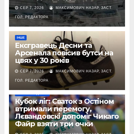
СЕР 7, 2026
МАКСИМОВИЧ НАЗАР, ЗАСТ.
ГОЛ. РЕДАКТОРА
ІНШЕ
Ексгравець Десни та
Арсенала повісив бутси на
цвях у 30 років
СЕР 7, 2026
МАКСИМОВИЧ НАЗАР, ЗАСТ.
ГОЛ. РЕДАКТОРА
НАШІ ЗА КОРДОНОМ
Кубок ліг: Сваток з Остіном
втримали перемогу,
Лєвандовскі допоміг Чикаго
Файр взяти три очки