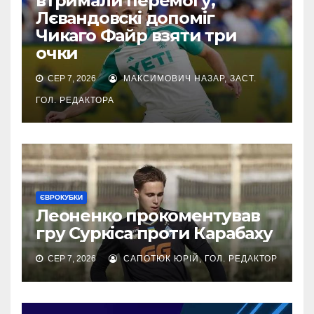
втримали перемогу,
Лєвандовскі допоміг
Чикаго Файр взяти три
очки
СЕР 7, 2026
МАКСИМОВИЧ НАЗАР, ЗАСТ.
ГОЛ. РЕДАКТОРА
ЄВРОКУБКИ
Леоненко прокоментував
гру Суркіса проти Карабаху
СЕР 7, 2026
САПОТЮК ЮРІЙ, ГОЛ. РЕДАКТОР