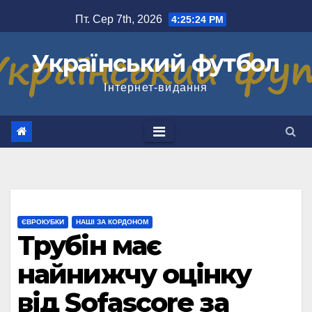
Перейти
Пт. Сер 7th, 2026
4:25:24 PM
до
вмісту
Український футбол
Інтернет-видання
ЄВРОКУБКИ
НАШІ ЗА КОРДОНОМ
Трубін має
найнижчу оцінку
від Sofascore за