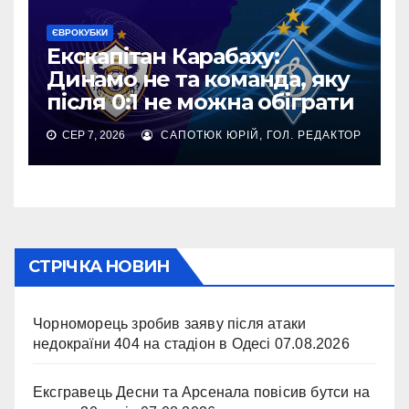
ЄВРОКУБКИ
Екскапітан Карабаху:
Динамо не та команда, яку
після 0:1 не можна обіграти
СЕР 7, 2026
САПОТЮК ЮРІЙ, ГОЛ. РЕДАКТОР
СТРІЧКА НОВИН
Чорноморець зробив заяву після атаки
недокраїни 404 на стадіон в Одесі
07.08.2026
Ексгравець Десни та Арсенала повісив бутси на