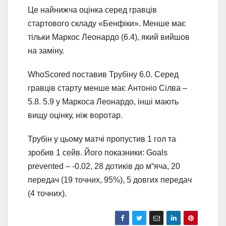
Це найнижча оцінка серед гравців
стартового складу «Бенфіки». Менше має
тільки Маркос Леонардо (6.4), який вийшов
на заміну.
WhoScored поставив Трубіну 6.0. Серед
гравців старту менше має Антоніо Сілва –
5.8. 5.9 у Маркоса Леонардо, інші мають
вищу оцінку, ніж воротар.
Трубін у цьому матчі пропустив 1 гол та
зробив 1 сейв. Його показники: Goals
prevented – -0.02, 28 дотиків до м“яча, 20
передач (19 точних, 95%), 5 довгих передач
(4 точних).