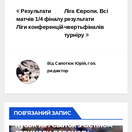
Навігація
Результати
Ліга Європи. Всі
матчів 1/4 фіналу
результати
записів
Ліги конференцій
чвертьфіналів
турніру
Від
Сапотюк Юрій, гол.
редактор
ПОВ’ЯЗАНИЙ ЗАПИС
НАШІ ЗА КОРДОНОМ
Кубок ліг: Сваток з Остіном