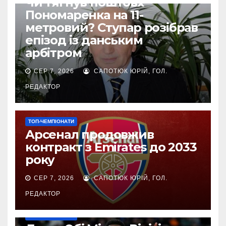
Чи тягнув поштовх
Пономаренка на 11-
метровий? Ступар розібрав
епізод із данським
арбітром
СЕР 7, 2026
САПОТЮК ЮРІЙ, ГОЛ.
РЕДАКТОР
ТОП-ЧЕМПІОНАТИ
Арсенал продовжив
контракт з Emirates до 2033
року
СЕР 7, 2026
САПОТЮК ЮРІЙ, ГОЛ.
РЕДАКТОР
ТОП-ЧЕМПІОНАТИ