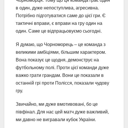
Чорноморця. Тому що ця команда грає один
в один, дуже непоступлива, агресивна.
Потрібно підготуватися саме до цієї гри. Є
тактичні вправи, є вправи на гру один на
один. Саме це відпрацьовуємо сьогодні.
Я думаю, що Чорноморець – це команда з
великими амбіціями, більшим характером.
Вона показує це щодня, демонструє на
футбольному полі. Проти цієї команди дуже
важко грати гpaндам. Вони це показали в
останній грі проти Полісся, показали чудову
гру.
Звичайно, ми дуже вмотивовані, бо це
півфінал. Для нас цей матч дуже важливий,
ми давно не вигравали кубок України.