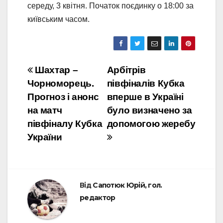
середу, 3 квітня. Початок поєдинку о 18:00 за
київським часом.
Навігація
Шахтар –
Арбітрів
Чорноморець.
півфіналів Кубка
записів
Прогноз і анонс
вперше в Україні
на матч
було визначено за
півфіналу Кубка
допомогою жеребу
України
Від
Сапотюк Юрій, гол.
редактор