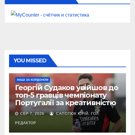
YOU MISSED
НАШІ ЗА КОРДОНОМ
Георгій Судаков увійшов до
топ-5 гравців чемпіонату
Португалії за креативністю
СЕР 7, 2026
САПОТЮК ЮРІЙ, ГОЛ.
РЕДАКТОР
ЄВРОКУБКИ