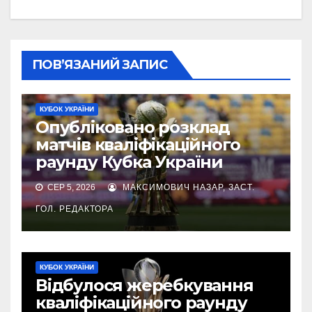
ПОВ’ЯЗАНИЙ ЗАПИС
КУБОК УКРАЇНИ
Опубліковано розклад
матчів кваліфікаційного
раунду Кубка України
СЕР 5, 2026
МАКСИМОВИЧ НАЗАР, ЗАСТ.
ГОЛ. РЕДАКТОРА
КУБОК УКРАЇНИ
Відбулося жеребкування
кваліфікаційного раунду