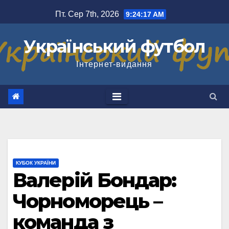
Перейти
Пт. Сер 7th, 2026
9:24:18 AM
до
вмісту
Український футбол
Інтернет-видання
КУБОК УКРАЇНИ
Валерій Бондар:
Чорноморець –
команда з