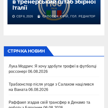
в тренерський штаб збірної
Італії
СЕР 6, 2026
САПОТЮК ЮРІЙ, ГОЛ. РЕДАКТОР
СТРІЧКА НОВИН
Лука Модрич: Я хочу здобути трофеї в футболці
россонері
06.08.2026
Трабзонспор після угоди з Салахом націлився
на Ваната
06.08.2026
Раффаел згадав свій трансфер в Динамо та
роботу з Блохіним
06.08.2026