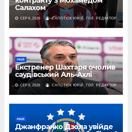
контракту з Мохамедом
Салахом
СЕР 6, 2026
САПОТЮК ЮРІЙ, ГОЛ. РЕДАКТОР
ІНШЕ
Екстренер Шахтаря очолив
саудівський Аль-Ахлі
СЕР 6, 2026
САПОТЮК ЮРІЙ, ГОЛ. РЕДАКТОР
ІНШЕ
Джанфранко Дзола увійде