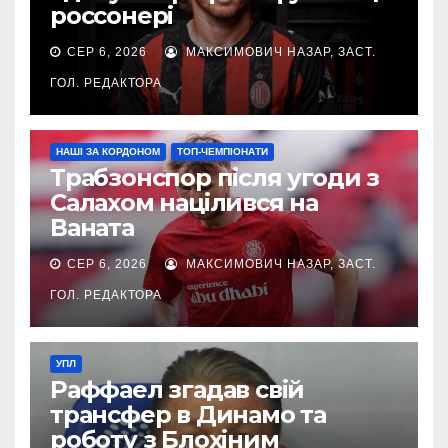
россонері
СЕР 6, 2026
МАКСИМОВИЧ НАЗАР, ЗАСТ.
ГОЛ. РЕДАКТОРА
НАШІ ЗА КОРДОНОМ
ТОП-ЧЕМПІОНАТИ
Трабзонспор після угоди з
Салахом націлився на
Ваната
СЕР 6, 2026
МАКСИМОВИЧ НАЗАР, ЗАСТ.
ГОЛ. РЕДАКТОРА
УПЛ
Раффаел згадав свій
трансфер в Динамо та
роботу з Блохіним