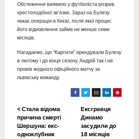
Обстеження виявило у футболіста розрив
хрестоподібної зв’язки. Зараз на Булезу
чекає операція в Києві, після якої процес
його відновлення займе не менше семи
місяців.
Нагадаємо, що “Карпати” орендували Булезу
в лютому і до кінця сезону. Андрій так і не
провів жодного офіційного матчу за
львівську команду.
Навігація
Стала відома
Ексгравця
причина смерті
Динамо
записів
Шершуна: екс-
засудили до
одноклубник
18 місяців