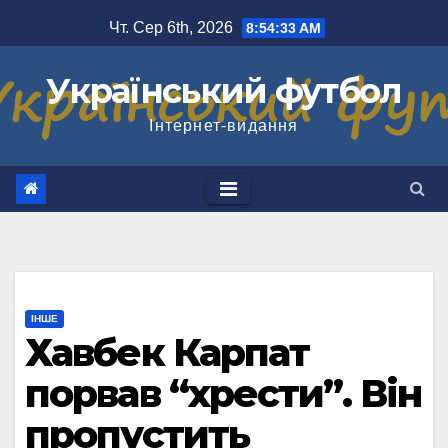
Перейти
Чт. Сер 6th, 2026
8:54:33 AM
до
вмісту
Український футбол
Інтернет-видання
ІНШЕ
Хавбек Карпат
порвав “хрести”. Він
пропустить