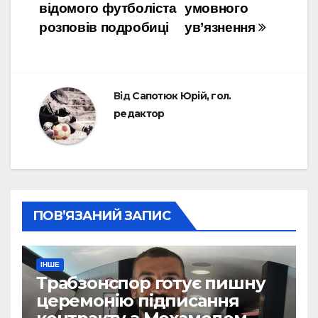
відомого футболіста
умовного
розповів подробиці
ув’язнення
Від
Сапотюк Юрій, гол.
редактор
ПОВ’ЯЗАНИЙ ЗАПИС
ІНШЕ
Трабзонспор готує пишну
церемонію підписання