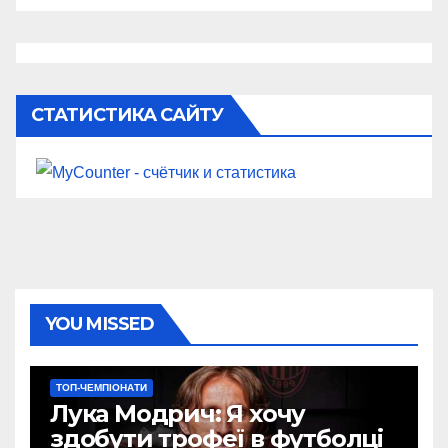
СТАТИСТИКА САЙТУ
YOU MISSED
ТОП-ЧЕМПІОНАТИ
Лука Модрич: Я хочу
здобути трофеї в футболці